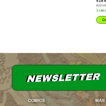
$19.
$22.0
3
x
$6.
NEWSLETTER
COMICS
MÁS 