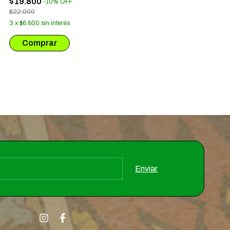
$19.800
-
10
%
OFF
DEMONIOS # 16
$22.000
3
x
$6.600
sin interés