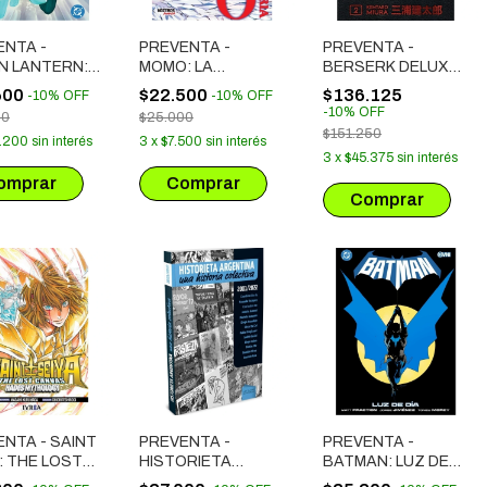
ENTA -
PREVENTA -
PREVENTA -
N LANTERN:
MOMO: LA
BERSERK DELUXE
IEDO
GUERRERA
# 02
600
$22.500
$136.125
-
10
%
OFF
-
10
%
OFF
LEGENDARIA
(LANZAMIENTO
-
10
%
OFF
00
$25.000
SEPTIEMBRE)
$151.250
.200
sin interés
3
x
$7.500
sin interés
3
x
$45.375
sin interés
NTA - SAINT
PREVENTA -
PREVENTA -
: THE LOST
HISTORIETA
BATMAN: LUZ DE
AS # 08
ARGENTINA - UNA
DÍA