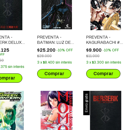
ENTA -
PREVENTA -
PREVENTA -
ERK DELUXE
BATMAN: LUZ DE
KAGURABACHI #
DÍA PORTADA
09
.125
$25.200
$9.900
-
10
%
OFF
-
10
%
OFF
ZAMIENTO
EXCLUSIVA JUAN
FF
$28.000
$11.000
EMBRE 2026)
FERREYRA -
50
3
x
$8.400
sin interés
3
x
$3.300
sin interés
(SALIDA 07-08)
.375
sin interés
Envío gratis