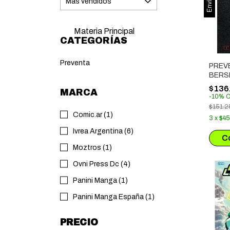
Materia Principal
CATEGORÍAS
Preventa
PREV
BERS
# 01
$136
MARCA
(LAN
-
10
%
O
SEPTI
$151.2
Comic.ar (1)
3
x
$45
Ivrea Argentina (6)
Moztros (1)
Ovni Press Dc (4)
Panini Manga (1)
Panini Manga España (1)
PRECIO