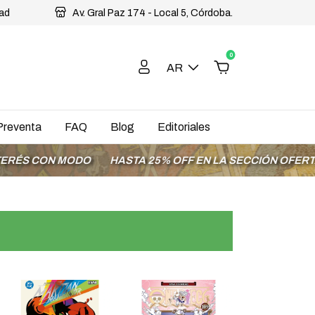
dad
Av. Gral Paz 174 - Local 5, Córdoba.
0
AR
Preventa
FAQ
Blog
Editoriales
 MODO
HASTA 25% OFF EN LA SECCIÓN OFERTAS
ENVÍO