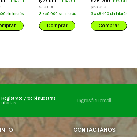
800
$27.000
$25.200
-
10
%
OFF
-
10
%
OFF
-
10
%
OFF
HISTORIA
00
$30.000
$28.000
COLECTIVA 2001-
600
sin interés
3
x
$9.000
sin interés
3
x
$8.400
sin interés
2022
Registrate y recibí nuestras
ofertas.
INFO
CONTACTÁNOS