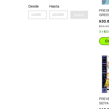
Desde
Hasta
PREV
Aplicar
GREE
SIN M
$30.
$34.0
3
x
$10
PREVE
SEIYA
CANV