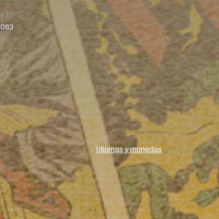
8083
Idiomas y monedas