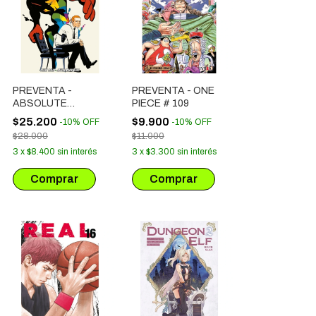
PREVENTA -
PREVENTA - ONE
ABSOLUTE
PIECE # 109
MARTIAN
$25.200
$9.900
-
10
%
OFF
-
10
%
OFF
MANHUNTER # 01
$28.000
$11.000
3
x
$8.400
sin interés
3
x
$3.300
sin interés