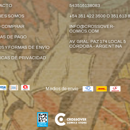
ACTO
543516138083
NES SOMOS
+54 351 422 3500 O 351 613 
 COMPRAR
INFO@CROSSOVER-
COMICS.COM
AS DE PAGO
AV. GRAL. PAZ 174 LOCAL 5
CÓRDOBA - ARGENTINA
S Y FORMAS DE ENVÍO
ICAS DE PRIVACIDAD
Medios de envío