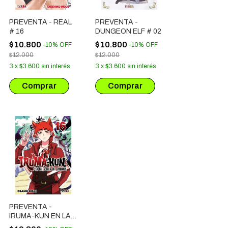
PREVENTA - REAL
PREVENTA -
# 16
DUNGEON ELF # 02
$10.800
$10.800
-
10
%
OFF
-
10
%
OFF
$12.000
$12.000
3
x
$3.600
sin interés
3
x
$3.600
sin interés
PREVENTA -
IRUMA-KUN EN LA
ESCUELA DE