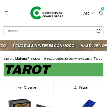
0
AR
O
3 CUOTAS SIN INTERÉS CON MODO
HASTA 25% OFF 
Inicio
.
Materia Principal
.
breadcrumbs.libros-y-revistas
.
Tarot
TAROT
Ordenar
Filtrar