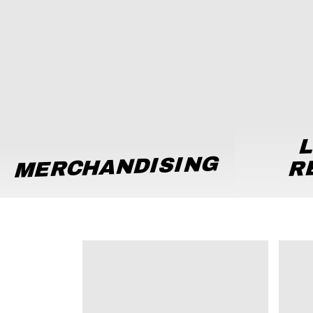
L
MERCHANDISING
R