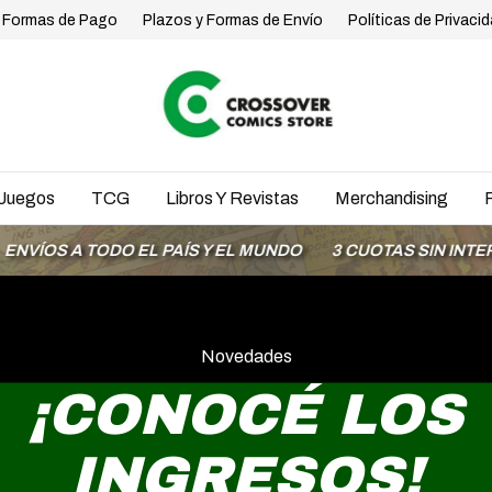
Formas de Pago
Plazos y Formas de Envío
Políticas de Privaci
Juegos
TCG
Libros Y Revistas
Merchandising
ÍS Y EL MUNDO
3 CUOTAS SIN INTERÉS CON MODO
HA
Novedades
¡CONOCÉ LOS
INGRESOS!