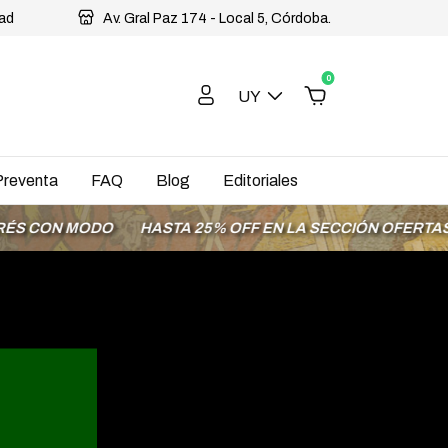
dad
Av. Gral Paz 174 - Local 5, Córdoba.
0
UY
Preventa
FAQ
Blog
Editoriales
STA 25% OFF EN LA SECCIÓN OFERTAS
ENVÍOS A TODO E