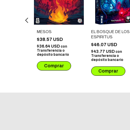
 CIUDAD DE
MESOS
EL BOSQUE DE LOS
ADILLAS
ESPIRITUS
$38.57 USD
 USD
$46.07 USD
$36.64 USD
con
Transferencia o
USD
$43.77 USD
con
con
depósito bancario
ncia o
Transferencia o
bancario
depósito bancario