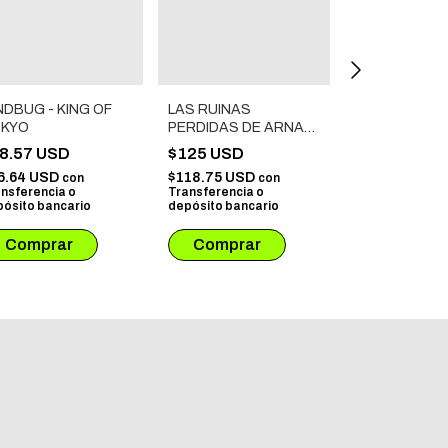
NDBUG - KING OF
LAS RUINAS
COLECCION 
KYO
PERDIDAS DE ARNAK
$107.14 US
- COFRE DE
8.57 USD
$125 USD
$101.78 USD
AVENTURAS
Transferencia 
6.64 USD
$118.75 USD
con
con
depósito banca
nsferencia o
Transferencia o
ósito bancario
depósito bancario