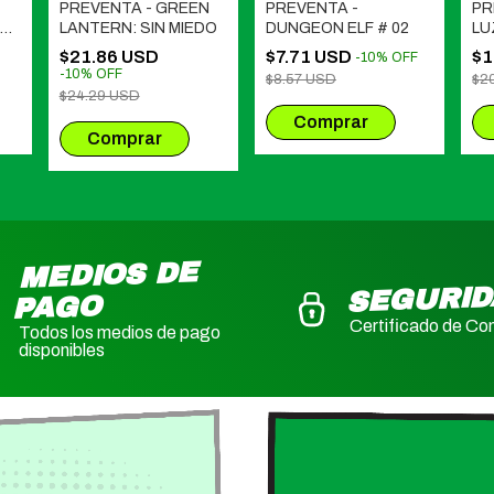
PREVENTA - GREEN
PREVENTA -
PR
AN
LANTERN: SIN MIEDO
DUNGEON ELF # 02
LU
EX
$21.86 USD
$7.71 USD
$1
-
10
%
OFF
FE
-
10
%
OFF
$8.57 USD
$2
07
$24.29 USD
MEDIOS DE
SEGURI
PAGO
Certificado de Co
Todos los medios de pago
disponibles