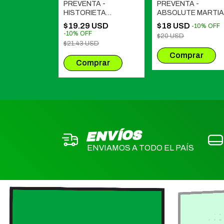
A -
PREVENTA -
PREVENTA -
K DELUXE #
HISTORIETA
ABSOLUTE MARTI
ZAMIENTO
ARGENTINA - UNA
MANHUNTER # 01
 USD
$19.29 USD
$18 USD
-
10
%
OFF
-
10
%
OFF
MBRE)
HISTORIA COLECTIVA
-
10
%
OFF
USD
$20 USD
2001-2022
$21.43 USD
ENVÍOS
ENVIAMOS A TODO EL PAÍS