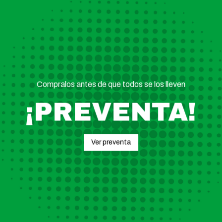
3 cuotas sin interés con MODO
ENVÍOS A
TODO EL
MUNDO