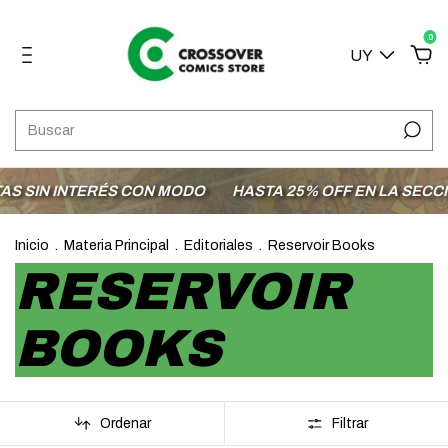
0
UY
 INTERÉS CON MODO
HASTA 25% OFF EN LA SECCIÓN OF
Inicio
.
Materia Principal
.
Editoriales
.
Reservoir Books
RESERVOIR
BOOKS
Ordenar
Filtrar