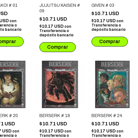
OI # 01
JUJUTSU KAISEN #
GIVEN # 03
09
USD
$10.71 USD
$10.71 USD
 USD
$10.17 USD
con
con
erencia o
Transferencia o
$10.17 USD
con
to bancario
depósito bancario
Transferencia o
depósito bancario
ERK # 20
BERSERK # 19
BERSERK # 24
71 USD
$10.71 USD
$10.71 USD
7 USD
$10.17 USD
$10.17 USD
con
con
con
erencia o
Transferencia o
Transferencia o