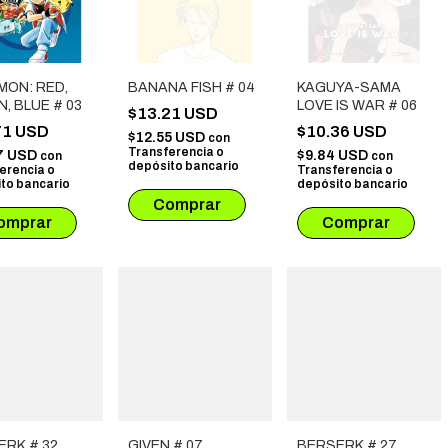
MON: RED,
BANANA FISH # 04
KAGUYA-SAMA
, BLUE # 03
LOVE IS WAR # 06
$13.21 USD
71 USD
$10.36 USD
$12.55 USD
con
Transferencia o
7 USD
$9.84 USD
con
con
depósito bancario
erencia o
Transferencia o
to bancario
depósito bancario
ERK # 32
GIVEN # 07
BERSERK # 27