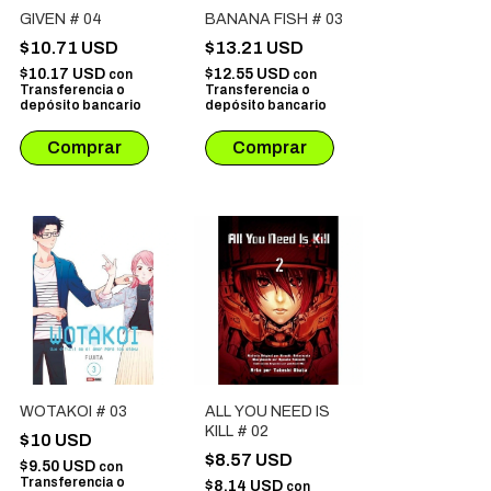
GIVEN # 04
BANANA FISH # 03
$10.71 USD
$13.21 USD
$10.17 USD
$12.55 USD
con
con
Transferencia o
Transferencia o
depósito bancario
depósito bancario
WOTAKOI # 03
ALL YOU NEED IS
KILL # 02
$10 USD
$8.57 USD
$9.50 USD
con
Transferencia o
$8.14 USD
con