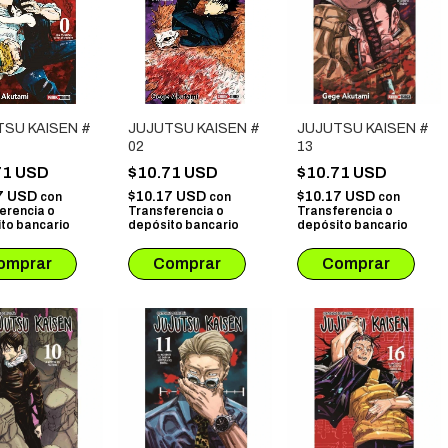
TSU KAISEN #
JUJUTSU KAISEN #
JUJUTSU KAISEN #
02
13
71 USD
$10.71 USD
$10.71 USD
7 USD
$10.17 USD
$10.17 USD
con
con
con
erencia o
Transferencia o
Transferencia o
to bancario
depósito bancario
depósito bancario