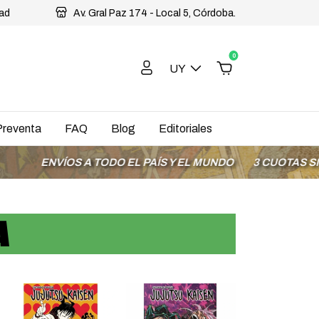
dad
Av. Gral Paz 174 - Local 5, Córdoba.
0
UY
Preventa
FAQ
Blog
Editoriales
S A TODO EL PAÍS Y EL MUNDO
3 CUOTAS SIN INTERÉS C
A