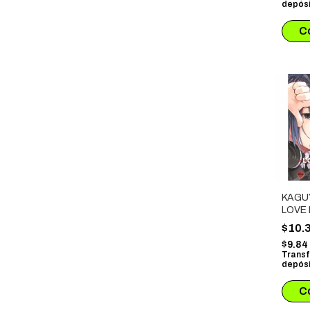
depósi
KAGU
LOVE 
$10.
$9.8
Transf
depósi