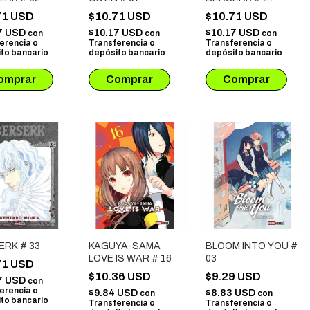
71 USD
$10.71 USD
$10.71 USD
7 USD
$10.17 USD
$10.17 USD
con
con
con
erencia o
Transferencia o
Transferencia o
to bancario
depósito bancario
depósito bancario
ERK # 33
KAGUYA-SAMA
BLOOM INTO YOU #
LOVE IS WAR # 16
03
71 USD
$10.36 USD
$9.29 USD
7 USD
con
erencia o
$9.84 USD
$8.83 USD
con
con
to bancario
Transferencia o
Transferencia o