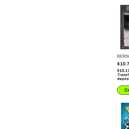
BERS
$10.
$10.1
Transf
depósi