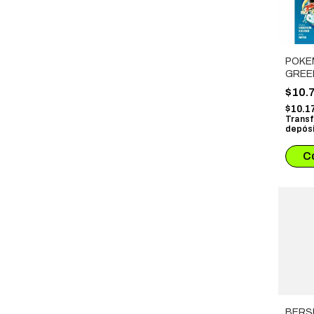
POKE
GREEN
$10.
$10.1
Transf
depósi
BERS