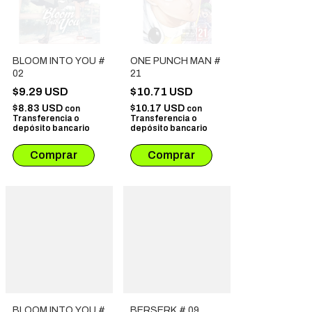
BLOOM INTO YOU #
ONE PUNCH MAN #
02
21
$9.29 USD
$10.71 USD
$8.83 USD
$10.17 USD
con
con
Transferencia o
Transferencia o
depósito bancario
depósito bancario
BLOOM INTO YOU #
BERSERK # 09