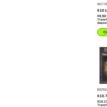
WOTAK
$10 
$9.50
Transf
depósi
BERS
$10.
$10.1
Transf