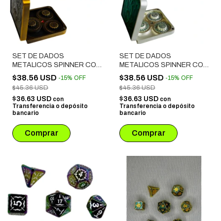
SET DE DADOS
SET DE DADOS
METALICOS SPINNER CON
METALICOS SPINNER CON
ESTUCHE SIMIL CUERO #
ESTUCHE SIMIL CUERO #
$38.56 USD
$38.56 USD
-
15
%
OFF
-
15
%
OFF
08 BRONCE
07 VERDE CLARO
$45.36 USD
$45.36 USD
$36.63 USD
$36.63 USD
con
con
Transferencia o depósito
Transferencia o depósito
bancario
bancario