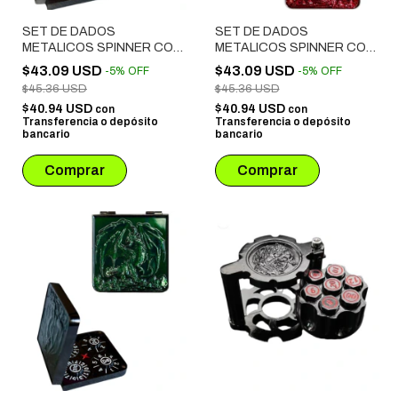
SET DE DADOS
SET DE DADOS
METALICOS SPINNER CON
METALICOS SPINNER CON
ESTUCHE SIMIL CUERO #
ESTUCHE SIMIL CUERO #
$43.09 USD
$43.09 USD
-
5
%
OFF
-
5
%
OFF
04 PLATEADO
05 ROJO
$45.36 USD
$45.36 USD
$40.94 USD
$40.94 USD
con
con
Transferencia o depósito
Transferencia o depósito
bancario
bancario