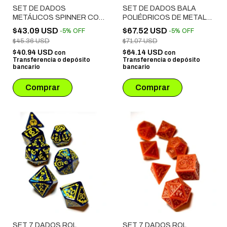
SET DE DADOS
SET DE DADOS BALA
METÁLICOS SPINNER CON
POLIÉDRICOS DE METAL
ESTUCHE SÍMIL CUERO #
CON CONTENEDOR DE
$43.09 USD
$67.52 USD
-
5
%
OFF
-
5
%
OFF
02 VERDE OSCURO
CILINDRO GIRATORIO
$45.36 USD
$71.07 USD
NEGRO
$40.94 USD
$64.14 USD
con
con
Transferencia o depósito
Transferencia o depósito
bancario
bancario
SET 7 DADOS ROL
SET 7 DADOS ROL