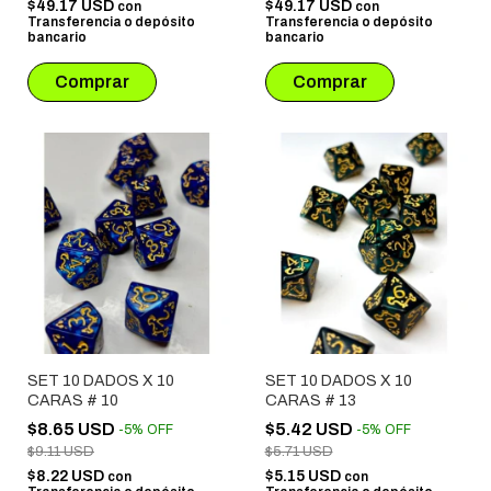
$49.17 USD
$49.17 USD
con
con
Transferencia o depósito
Transferencia o depósito
bancario
bancario
SET 10 DADOS X 10
SET 10 DADOS X 10
CARAS # 10
CARAS # 13
$8.65 USD
$5.42 USD
-
5
%
OFF
-
5
%
OFF
$9.11 USD
$5.71 USD
$8.22 USD
$5.15 USD
con
con