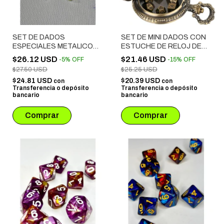
SET DE DADOS
SET DE MINI DADOS CON
ESPECIALES METALICOS
ESTUCHE DE RELOJ DE
ROL # 19
BOLSILLO
$26.12 USD
$21.46 USD
-
5
%
OFF
-
15
%
OFF
$27.50 USD
$25.25 USD
$24.81 USD
$20.39 USD
con
con
Transferencia o depósito
Transferencia o depósito
bancario
bancario