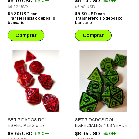
$6.10 USD
$6.10 USD
-
5
%
OFF
-
5
%
OFF
$6.42 USD
$6.42 USD
$5.80 USD
$5.80 USD
con
con
Transferencia o depósito
Transferencia o depósito
bancario
bancario
SET 7 DADOS ROL
SET 7 DADOS ROL
ESPECIALES # 17
ESPECIALES # 08 VERDE
& NEGRO
$8.65 USD
$8.65 USD
-
5
%
OFF
-
5
%
OFF