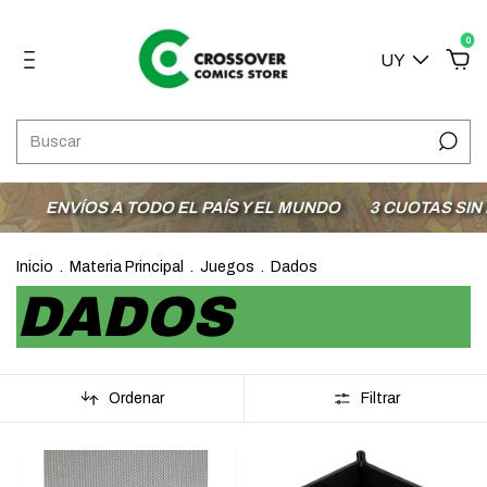
0
UY
ÍOS A TODO EL PAÍS Y EL MUNDO
3 CUOTAS SIN INTERÉS
Inicio
.
Materia Principal
.
Juegos
.
Dados
DADOS
Ordenar
Filtrar