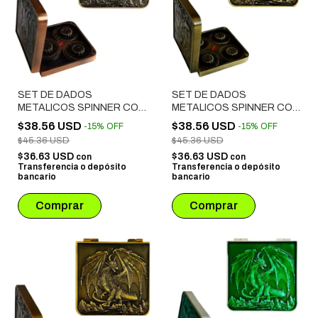
SET DE DADOS
SET DE DADOS
METALICOS SPINNER CON
METALICOS SPINNER CON
ESTUCHE SIMIL CUERO #
ESTUCHE SIMIL CUERO #
$38.56 USD
$38.56 USD
-
15
%
OFF
-
15
%
OFF
09 COBRE
06 DORADO
$45.36 USD
$45.36 USD
$36.63 USD
$36.63 USD
con
con
Transferencia o depósito
Transferencia o depósito
bancario
bancario