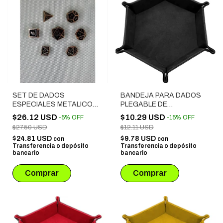
SET DE DADOS
BANDEJA PARA DADOS
ESPECIALES METALICOS
PLEGABLE DE
ROL # 39
TERCIOPELO NEGRO
$26.12 USD
$10.29 USD
-
5
%
OFF
-
15
%
OFF
$27.50 USD
$12.11 USD
$24.81 USD
$9.78 USD
con
con
Transferencia o depósito
Transferencia o depósito
bancario
bancario