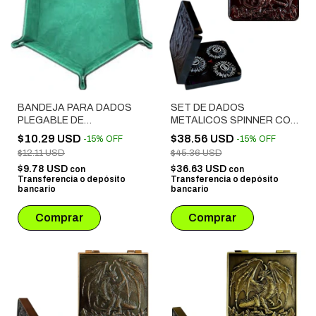
BANDEJA PARA DADOS
SET DE DADOS
PLEGABLE DE
METALICOS SPINNER CON
TERCIOPELO VERDE
ESTUCHE SIMIL CUERO #
$10.29 USD
$38.56 USD
-
15
%
OFF
-
15
%
OFF
03 BORDO
$12.11 USD
$45.36 USD
$9.78 USD
$36.63 USD
con
con
Transferencia o depósito
Transferencia o depósito
bancario
bancario