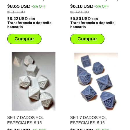
Y ROJO)
$8.65 USD
$6.10 USD
-
5
%
OFF
-
5
%
OFF
$9.11 USD
$6.42 USD
$8.22 USD
$5.80 USD
con
con
Transferencia o depósito
Transferencia o depósito
bancario
bancario
SET 7 DADOS ROL
SET 7 DADOS ROL
ESPECIALES # 15
ESPECIALES # 16