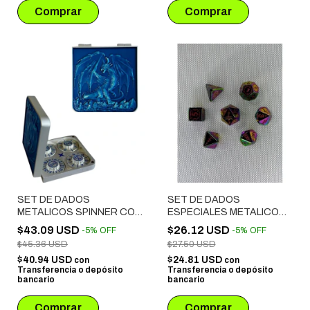
SET DE DADOS
SET DE DADOS
METALICOS SPINNER CON
ESPECIALES METALICOS
ESTUCHE SIMIL CUERO #
ROL # 49
$43.09 USD
$26.12 USD
-
5
%
OFF
-
5
%
OFF
01 AZUL
$45.36 USD
$27.50 USD
$40.94 USD
$24.81 USD
con
con
Transferencia o depósito
Transferencia o depósito
bancario
bancario