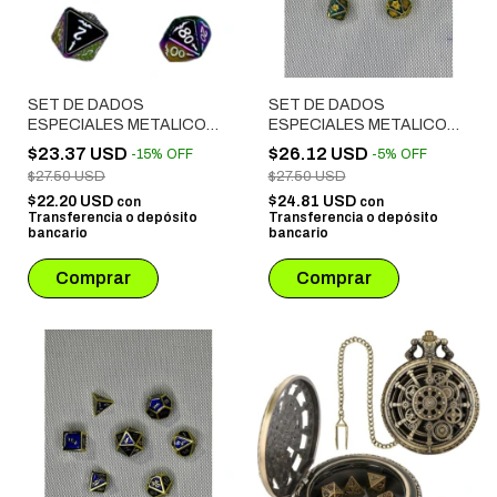
SET DE DADOS
SET DE DADOS
ESPECIALES METALICOS
ESPECIALES METALICOS
ROL # 90
ROL # 17
$23.37 USD
$26.12 USD
-
15
%
OFF
-
5
%
OFF
$27.50 USD
$27.50 USD
$22.20 USD
$24.81 USD
con
con
Transferencia o depósito
Transferencia o depósito
bancario
bancario