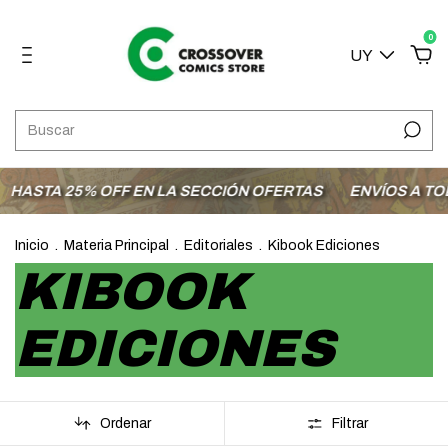
0
UY
ASTA 25% OFF EN LA SECCIÓN OFERTAS
ENVÍOS A TODO 
Inicio
.
Materia Principal
.
Editoriales
.
Kibook Ediciones
KIBOOK
EDICIONES
Ordenar
Filtrar