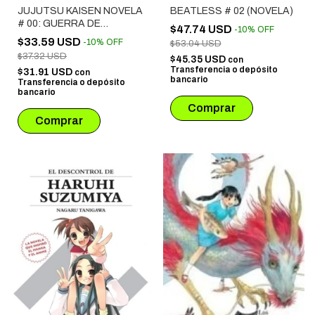
JUJUTSU KAISEN NOVELA
BEATLESS # 02 (NOVELA)
# 00: GUERRA DE
$47.74 USD
-
10
%
OFF
HECHICEROS LA
$33.59 USD
-
10
%
OFF
$53.04 USD
PELICULA
$37.32 USD
$45.35 USD
con
Transferencia o depósito
$31.91 USD
con
bancario
Transferencia o depósito
bancario