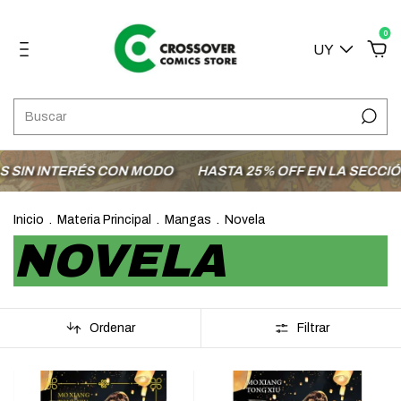
0
UY
TERÉS CON MODO
HASTA 25% OFF EN LA SECCIÓN OFERT
Inicio
.
Materia Principal
.
Mangas
.
Novela
NOVELA
Ordenar
Filtrar