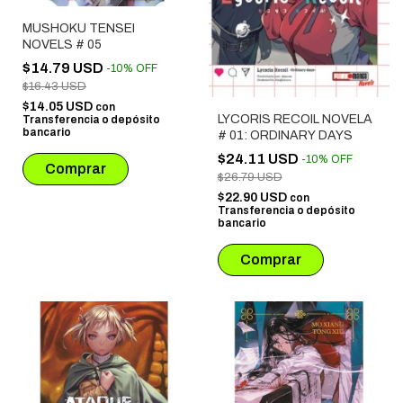
MUSHOKU TENSEI
NOVELS # 05
$14.79 USD
-
10
%
OFF
$16.43 USD
$14.05 USD
con
LYCORIS RECOIL NOVELA
Transferencia o depósito
bancario
# 01: ORDINARY DAYS
$24.11 USD
-
10
%
OFF
$26.79 USD
$22.90 USD
con
Transferencia o depósito
bancario