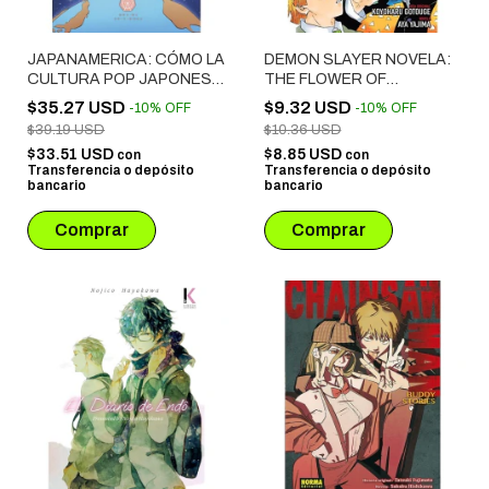
JAPANAMERICA: CÓMO LA
DEMON SLAYER NOVELA:
CULTURA POP JAPONESA
THE FLOWER OF
CONQUISTÓ OCCIDENTE
HAPPINESS
$35.27 USD
$9.32 USD
-
10
%
OFF
-
10
%
OFF
$39.19 USD
$10.36 USD
$33.51 USD
$8.85 USD
con
con
Transferencia o depósito
Transferencia o depósito
bancario
bancario