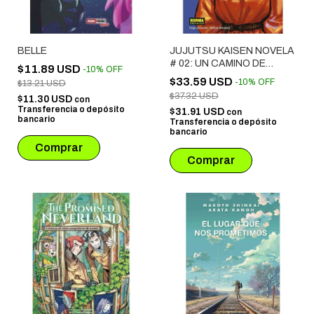
BELLE
JUJUTSU KAISEN NOVELA
# 02: UN CAMINO DE
$11.89 USD
-
10
%
OFF
ESPINAS AL AMANECER
$33.59 USD
-
10
%
OFF
$13.21 USD
$37.32 USD
$11.30 USD
con
Transferencia o depósito
$31.91 USD
con
bancario
Transferencia o depósito
bancario