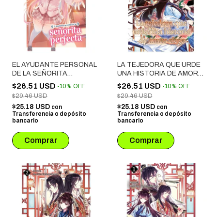
EL AYUDANTE PERSONAL
LA TEJEDORA QUE URDE
DE LA SEÑORITA
UNA HISTORIA DE AMOR
PERFECTA # 01
CIEGO # 03
$26.51 USD
$26.51 USD
-
10
%
OFF
-
10
%
OFF
$29.46 USD
$29.46 USD
$25.18 USD
$25.18 USD
con
con
Transferencia o depósito
Transferencia o depósito
bancario
bancario