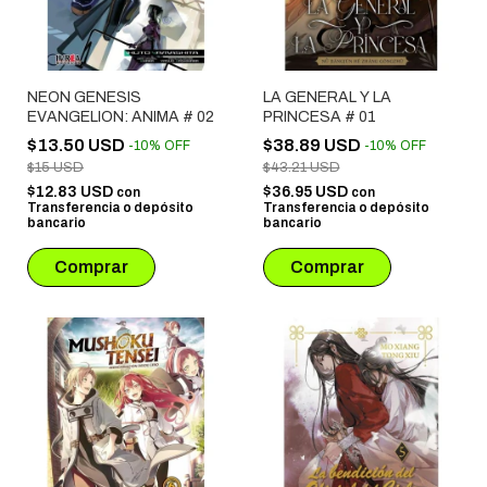
NEON GENESIS
LA GENERAL Y LA
EVANGELION: ANIMA # 02
PRINCESA # 01
$13.50 USD
$38.89 USD
-
10
%
OFF
-
10
%
OFF
$15 USD
$43.21 USD
$12.83 USD
$36.95 USD
con
con
Transferencia o depósito
Transferencia o depósito
bancario
bancario