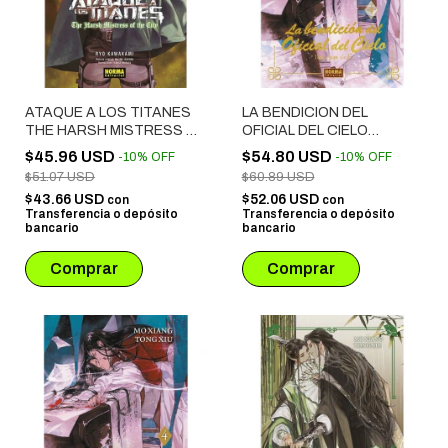
ATAQUE A LOS TITANES
LA BENDICION DEL
THE HARSH MISTRESS OF
OFICIAL DEL CIELO
THE CITY, NOVELA
NOVELA # 04 EDICION
$45.96 USD
$54.80 USD
-
10
%
OFF
-
10
%
OFF
ESPECIAL
$51.07 USD
$60.89 USD
$43.66 USD
$52.06 USD
con
con
Transferencia o depósito
Transferencia o depósito
bancario
bancario