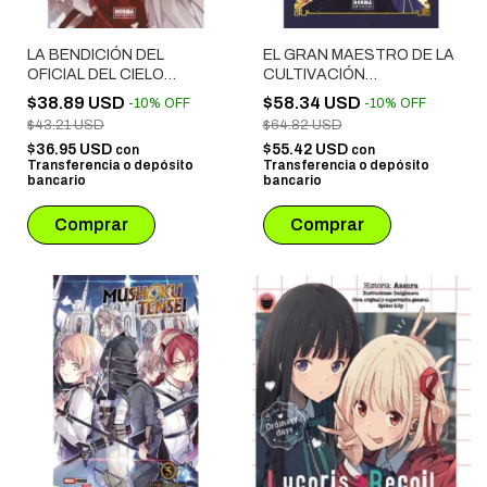
LA BENDICIÓN DEL
EL GRAN MAESTRO DE LA
OFICIAL DEL CIELO
CULTIVACIÓN
NOVELA # 05
DEMONÍACA NOVELA # 05
$38.89 USD
$58.34 USD
-
10
%
OFF
-
10
%
OFF
EDICIÓN ESPECIAL
$43.21 USD
$64.82 USD
$36.95 USD
$55.42 USD
con
con
Transferencia o depósito
Transferencia o depósito
bancario
bancario