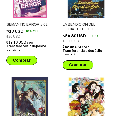
SEMANTIC ERROR # 02
LA BENDICIÓN DEL
OFICIAL DEL CIELO
$18 USD
-
10
%
OFF
NOVELA # 03 EDICIÓN
$54.80 USD
-
10
%
OFF
$20 USD
ESPECIAL
$60.89 USD
$17.10 USD
con
Transferencia o depósito
$52.06 USD
con
bancario
Transferencia o depósito
bancario