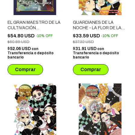
EL GRAN MAESTRO DE LA
GUARDIANES DE LA
CULTIVACIÓN
NOCHE - LA FLOR DE LA
DEMONÍACA NOVELA # 03
FELICIDAD (NOVELA)
$54.80 USD
$33.59 USD
-
10
%
OFF
-
10
%
OFF
EDICIÓN ESPECIAL
$60.89 USD
$37.32 USD
$52.06 USD
$31.91 USD
con
con
Transferencia o depósito
Transferencia o depósito
bancario
bancario