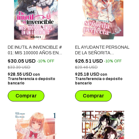
DE INUTIL A INVENCIBLE #
EL AYUDANTE PERSONAL
01: MIS 100000 AÑOS EN
DE LA SEÑORITA
UN LABERINTO
PERFECTA # 02
$30.05 USD
$26.51 USD
-
10
%
OFF
-
10
%
OFF
$33.39 USD
$29.46 USD
$28.55 USD
$25.18 USD
con
con
Transferencia o depósito
Transferencia o depósito
bancario
bancario