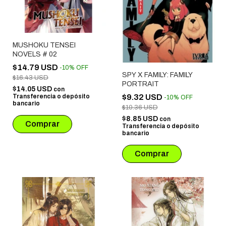
MUSHOKU TENSEI
NOVELS # 02
$14.79 USD
-
10
%
OFF
SPY X FAMILY: FAMILY
$16.43 USD
PORTRAIT
$14.05 USD
con
$9.32 USD
Transferencia o depósito
-
10
%
OFF
bancario
$10.36 USD
$8.85 USD
con
Transferencia o depósito
bancario