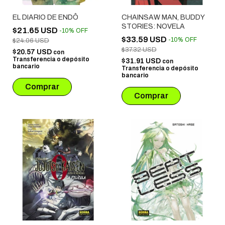
EL DIARIO DE ENDÔ
CHAINSAW MAN, BUDDY
STORIES: NOVELA
$21.65 USD
-
10
%
OFF
$33.59 USD
-
10
%
OFF
$24.06 USD
$37.32 USD
$20.57 USD
con
Transferencia o depósito
$31.91 USD
con
bancario
Transferencia o depósito
bancario