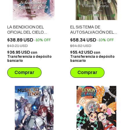
LA BENDICION DEL
EL SISTEMA DE
OFICIAL DEL CIELO
AUTOSALVACIÓN DEL
NOVELA # 04
VILLANO ESCORIA # 03
$38.89 USD
$58.34 USD
-
10
%
OFF
-
10
%
OFF
EDICIÓN ESPECIAL
$43.21 USD
$64.82 USD
$36.95 USD
$55.42 USD
con
con
Transferencia o depósito
Transferencia o depósito
bancario
bancario