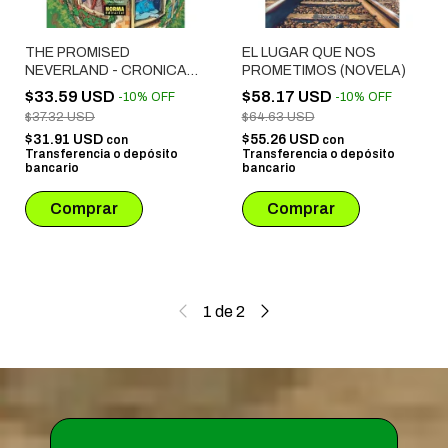
THE PROMISED
EL LUGAR QUE NOS
NEVERLAND - CRONICAS
PROMETIMOS (NOVELA)
DE UNOS COMPAÑEROS
$33.59 USD
$58.17 USD
-
10
%
OFF
-
10
%
OFF
DE ARMAS
$37.32 USD
$64.63 USD
$31.91 USD
$55.26 USD
con
con
Transferencia o depósito
Transferencia o depósito
bancario
bancario
1
de
2