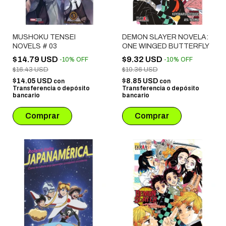
MUSHOKU TENSEI
DEMON SLAYER NOVELA:
NOVELS # 03
ONE WINGED BUTTERFLY
$14.79 USD
$9.32 USD
-
10
%
OFF
-
10
%
OFF
$16.43 USD
$10.36 USD
$14.05 USD
$8.85 USD
con
con
Transferencia o depósito
Transferencia o depósito
bancario
bancario