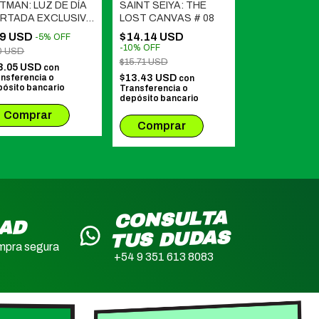
TMAN: LUZ DE DÍA
SAINT SEIYA: THE
BATMAN: LUZ
RTADA EXCLUSIVA
LOST CANVAS # 08
$19 USD
-
5
AN FERREYRA
9 USD
$14.14 USD
-
5
%
OFF
$20 USD
-
10
%
OFF
0 USD
$18.05 USD
c
$15.71 USD
Transferencia 
8.05 USD
con
depósito banca
nsferencia o
$13.43 USD
con
ósito bancario
Transferencia o
depósito bancario
CONSULTA
DAD
TUS DUDAS
mpra segura
+54 9 351 613 8083