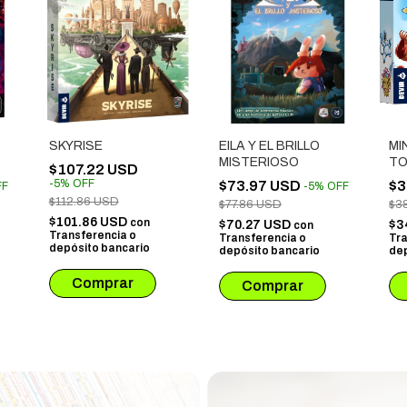
SKYRISE
EILA Y EL BRILLO
MI
MISTERIOSO
TO
$107.22 USD
-
5
%
OFF
$73.97 USD
$3
FF
-
5
%
OFF
$112.86 USD
$77.86 USD
$3
$101.86 USD
con
$70.27 USD
$3
con
Transferencia o
Transferencia o
Tra
depósito bancario
depósito bancario
dep