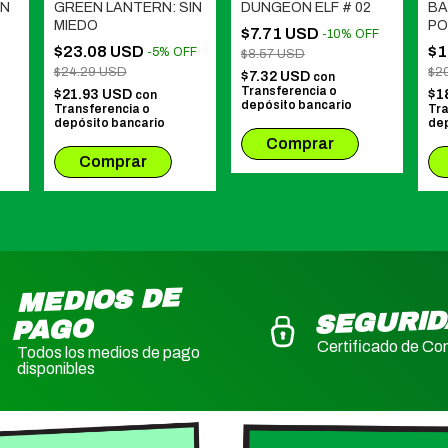
AN
GREEN LANTERN: SIN
DUNGEON ELF # 02
BA
MIEDO
PO
$7.71 USD
-
10
%
OFF
JU
$23.08 USD
$1
-
5
%
OFF
$8.57 USD
$24.29 USD
$2
$7.32 USD
con
Transferencia o
$21.93 USD
$1
con
depósito bancario
Transferencia o
Tra
depósito bancario
dep
MEDIOS DE
SEGURI
PAGO
Certificado de Co
Todos los medios de pago
disponibles