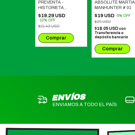
A -
PREVENTA -
ABSOLUTE MARTI
N: MUERTE
HISTORIETA
MANHUNTER # 01
ARGENTINA - UNA
D
$19.29 USD
$19 USD
-
10
%
OFF
-
5
%
OFF
HISTORIA COLECTIVA
-
10
%
OFF
$20 USD
2001-2022
$21.43 USD
$18.05 USD
con
Transferencia o
depósito bancario
ENVÍOS
ENVIAMOS A TODO EL PAÍS