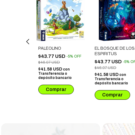
 CIUDAD DE
PALEOLINO
EL BOSQUE DE LOS
ADILLAS
ESPIRITUS
$43.77 USD
-
5
%
OFF
 USD
$43.77 USD
-
5
%
OFF
-
5
%
O
$46.07 USD
SD
$46.07 USD
$41.58 USD
con
Transferencia o
USD
$41.58 USD
con
con
depósito bancario
ncia o
Transferencia o
bancario
depósito bancario