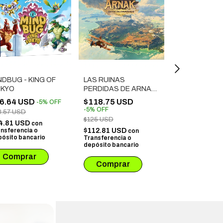
NDBUG - KING OF
LAS RUINAS
COLECCION 
KYO
PERDIDAS DE ARNAK
$107.14 US
- COFRE DE
6.64 USD
$118.75 USD
-
5
%
OFF
$101.78 USD
AVENTURAS
-
5
%
OFF
8.57 USD
Transferencia 
depósito banca
$125 USD
4.81 USD
con
nsferencia o
$112.81 USD
con
ósito bancario
Transferencia o
depósito bancario