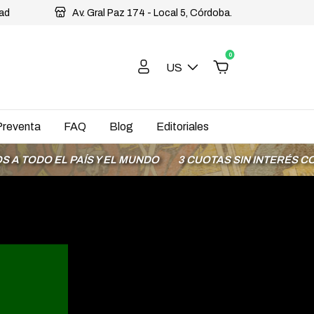
dad
Av. Gral Paz 174 - Local 5, Córdoba.
0
US
Preventa
FAQ
Blog
Editoriales
ÍS Y EL MUNDO
3 CUOTAS SIN INTERÉS CON MODO
HAS