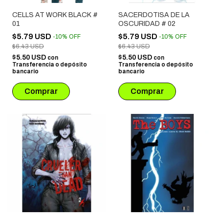
CELLS AT WORK BLACK #
SACERDOTISA DE LA
01
OSCURIDAD # 02
$5.79 USD
$5.79 USD
-
10
%
OFF
-
10
%
OFF
$6.43 USD
$6.43 USD
$5.50 USD
$5.50 USD
con
con
Transferencia o depósito
Transferencia o depósito
bancario
bancario