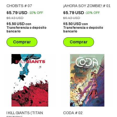
CHOBITS # 07
¡AHORA SOY ZOMBIE! # 01
$5.79 USD
$5.79 USD
-
10
%
OFF
-
10
%
OFF
$6.43 USD
$6.43 USD
$5.50 USD
$5.50 USD
con
con
Transferencia o depósito
Transferencia o depósito
bancario
bancario
I KILL GIANTS (TITAN
CODA # 02