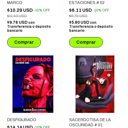
MARCO
ESTACIONES # 02
$10.29 USD
$6.11 USD
-
10
%
OFF
-
10
%
OFF
$11.43 USD
$6.79 USD
$9.78 USD
$5.80 USD
con
con
Transferencia o depósito
Transferencia o depósito
bancario
bancario
DESFIGURADO
SACERDOTISA DE LA
OSCURIDAD # 01
$14.14 USD
-
10
%
OFF