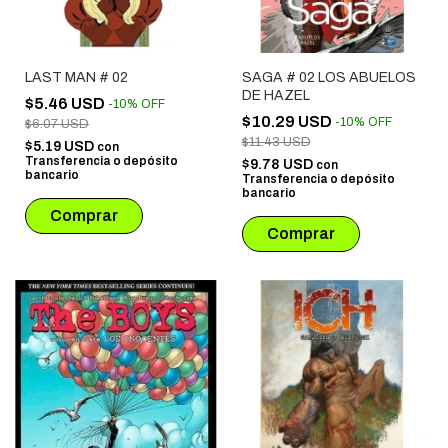
LAST MAN # 02
SAGA # 02 LOS ABUELOS
DE HAZEL
$5.46 USD
-
10
%
OFF
$10.29 USD
-
10
%
OFF
$6.07 USD
$11.43 USD
$5.19 USD
con
Transferencia o depósito
$9.78 USD
con
bancario
Transferencia o depósito
bancario