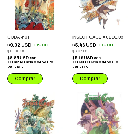
CODA # 01
INSECT CAGE # 01 DE 06
$9.32 USD
$5.46 USD
-
10
%
OFF
-
10
%
OFF
$10.36 USD
$6.07 USD
$8.85 USD
$5.19 USD
con
con
Transferencia o depósito
Transferencia o depósito
bancario
bancario