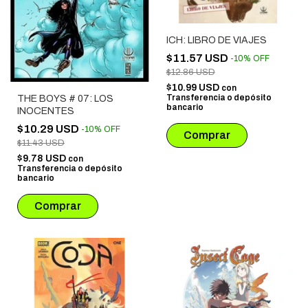
ICH: LIBRO DE VIAJES
$11.57 USD
-
10
%
OFF
$12.86 USD
$10.99 USD
con
Transferencia o depósito
THE BOYS # 07: LOS
bancario
INOCENTES
$10.29 USD
-
10
%
OFF
$11.43 USD
$9.78 USD
con
Transferencia o depósito
bancario