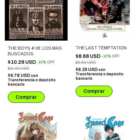
THE LAST TEMPTATION
THE BOYS # 06: LOS MAS
BUSCADOS
$8.68 USD
-
10
%
OFF
$10.29 USD
-
10
%
OFF
$9.64 USD
$11.43 USD
$8.25 USD
con
Transferencia o depósito
$9.78 USD
con
bancario
Transferencia o depósito
bancario