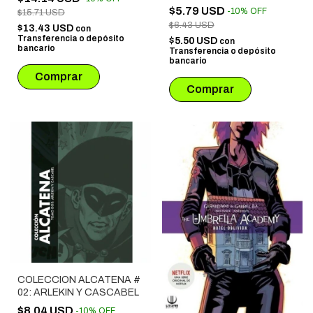
$5.79 USD
-
10
%
OFF
$15.71 USD
$6.43 USD
$13.43 USD
con
Transferencia o depósito
$5.50 USD
con
bancario
Transferencia o depósito
bancario
COLECCION ALCATENA #
02: ARLEKIN Y CASCABEL
$8.04 USD
-
10
%
OFF