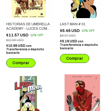
HISTORIAS DE UMBRELLA
LAST MAN # 01
ACADEMY - LUCES COMO
$5.46 USD
-
10
%
OFF
LA MUERE
$11.57 USD
-
10
%
OFF
$6.07 USD
$12.86 USD
$5.19 USD
con
Transferencia o depósito
$10.99 USD
con
bancario
Transferencia o depósito
bancario