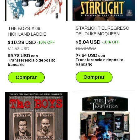
STARLIGHT EL REGRESO
THE BOYS # 08:
DEL DUKE MCQUEEN
HIGHLAND LADDIE
$8.04 USD
$10.29 USD
-
10
%
OFF
-
10
%
OFF
$8.93 USD
$11.43 USD
$7.64 USD
$9.78 USD
con
con
Transferencia o depósito
Transferencia o depósito
bancario
bancario