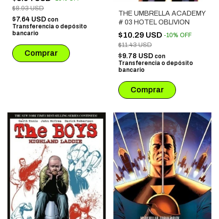
$8.93 USD
THE UMBRELLA ACADEMY
$7.64 USD
con
# 03 HOTEL OBLIVION
Transferencia o depósito
bancario
$10.29 USD
-
10
%
OFF
$11.43 USD
$9.78 USD
con
Transferencia o depósito
bancario