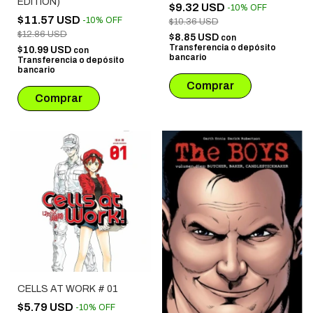
EDITION)
$9.32 USD
-
10
%
OFF
$11.57 USD
-
10
%
OFF
$10.36 USD
$12.86 USD
$8.85 USD
con
Transferencia o depósito
$10.99 USD
con
bancario
Transferencia o depósito
bancario
CELLS AT WORK # 01
$5.79 USD
-
10
%
OFF