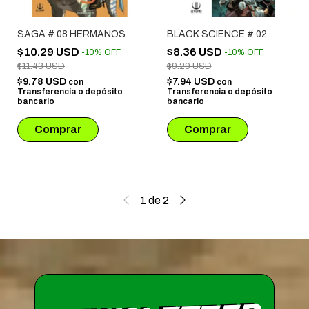
SAGA # 08 HERMANOS
BLACK SCIENCE # 02
$10.29 USD
$8.36 USD
-
10
%
OFF
-
10
%
OFF
$11.43 USD
$9.29 USD
$9.78 USD
$7.94 USD
con
con
Transferencia o depósito
Transferencia o depósito
bancario
bancario
1
de
2