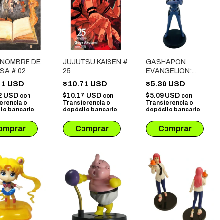
L NOMBRE DE
JUJUTSU KAISEN #
GASHAPON
SA # 02
25
EVANGELION:
SHINJI IKARI (14CM)
71 USD
$10.71 USD
$5.36 USD
2 USD
$10.17 USD
$5.09 USD
con
con
con
erencia o
Transferencia o
Transferencia o
to bancario
depósito bancario
depósito bancario