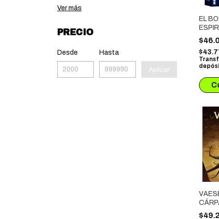
Ver más
EL B
ESPI
PRECIO
$46.
$43.
Desde
Hasta
Transf
depósi
Aplicar
VAES
CÁRP
MÍTI
$49.