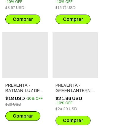
-
10
%
OFF
-
10
%
OFF
$8.57 USD
$15.71 USD
PREVENTA -
PREVENTA -
BATMAN: LUZ DE
GREEN LANTERN:
DÍA
SIN MIEDO
$18 USD
$21.86 USD
-
10
%
OFF
-
10
%
OFF
$20 USD
$24.29 USD