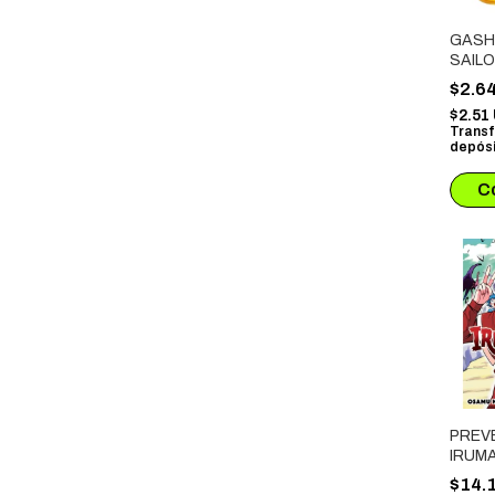
GASH
SAIL
(7CM)
$2.6
$2.51
Transf
depósi
PREV
IRUMA
ESCU
$14.