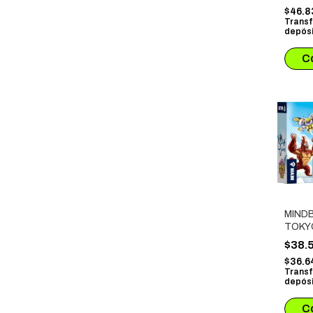
$46.
Transf
depósi
MINDB
TOKY
$38.
$36.6
Transf
depósi