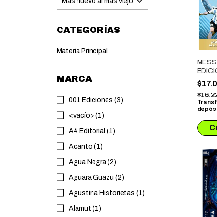
CATEGORÍAS
Materia Principal
MESS
EDICI
MARCA
ACTU
$17.
$16.2
001 Ediciones (3)
Transf
depósi
<vacío> (1)
A4 Editorial (1)
Acanto (1)
Agua Negra (2)
Aguara Guazu (2)
Agustina Historietas (1)
Alamut (1)