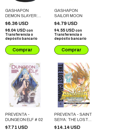
GASHAPON
GASHAPON
DEMON SLAYER:
SAILOR MOON
SANEMI
$6.36 USD
$4.79 USD
SHINAZUGAWA
$6.04 USD
$4.55 USD
con
con
Transferencia o
Transferencia o
depósito bancario
depósito bancario
PREVENTA -
PREVENTA - SAINT
DUNGEON ELF # 02
SEIYA: THE LOST
CANVAS # 08
$7.71 USD
$14.14 USD