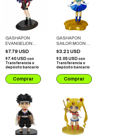
GASHAPON
GASHAPON
EVANGELION:
SAILOR MOON:
MISATO
SAILOR MERCURY
$7.79 USD
$3.21 USD
KATSURAGI
(BASE ESTRELLA)
$7.40 USD
$3.05 USD
con
con
(FIGURA 13 CM)
Transferencia o
Transferencia o
depósito bancario
depósito bancario