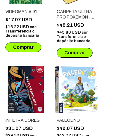
VIDEOMAN # 01
CARPETA ULTRA
PRO POKEMON -
$17.07 USD
PIKACHU
$48.21 USD
$16.22 USD
con
Transferencia o
$45.80 USD
con
depósito bancario
Transferencia o
depósito bancario
INFILTRAIDORES
PALEOLINO
$31.07 USD
$46.07 USD
$29.52 USD
$43.77 USD
con
con