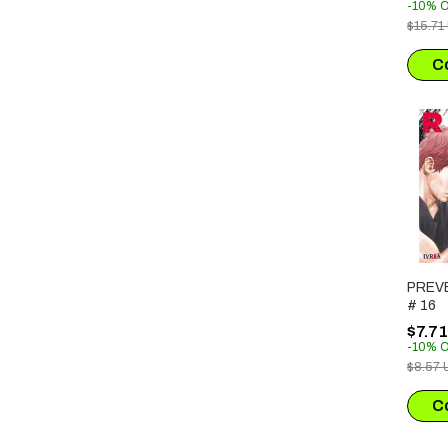
DEMO
-
10
%
O
$15.71
PREVE
# 16
$7.7
-
10
%
O
$8.57