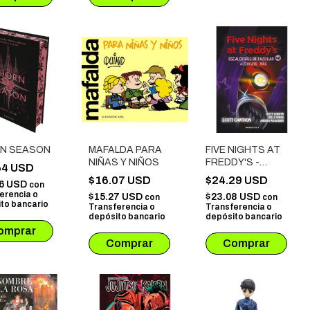
N SEASON
MAFALDA PARA
FIVE NIGHTS AT
NIÑAS Y NIÑOS
FREDDY'S -
64 USD
ESCALOFRIOS DE
$16.07 USD
$24.29 USD
86 USD
con
FAZBEAR # 04:
erencia o
$15.27 USD
$23.08 USD
con
con
ACERCATE MAS
to bancario
Transferencia o
Transferencia o
depósito bancario
depósito bancario