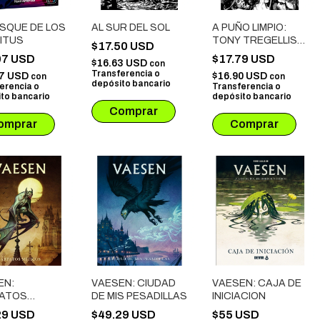
OSQUE DE LOS
AL SUR DEL SOL
A PUÑO LIMPIO:
RITUS
TONY TREGELLIS
$17.50 USD
VS JOHNNY
07 USD
$17.79 USD
$16.63 USD
con
CROSS
Transferencia o
77 USD
$16.90 USD
con
con
depósito bancario
erencia o
Transferencia o
to bancario
depósito bancario
EN:
VAESEN: CIUDAD
VAESEN: CAJA DE
ATOS
DE MIS PESADILLAS
INICIACION
COS
29 USD
$49.29 USD
$55 USD