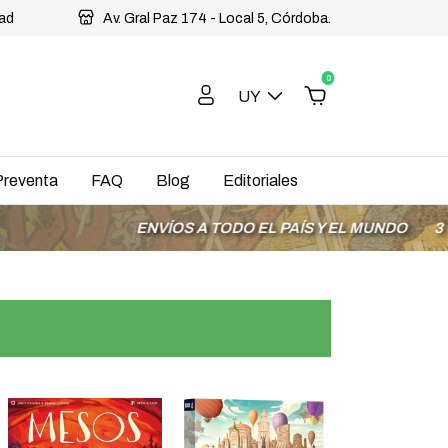
dad
Av. Gral Paz 174 - Local 5, Córdoba.
0
UY
Preventa
FAQ
Blog
Editoriales
ENVÍOS A TODO EL PAÍS Y EL MUNDO
3 CUOTAS SI