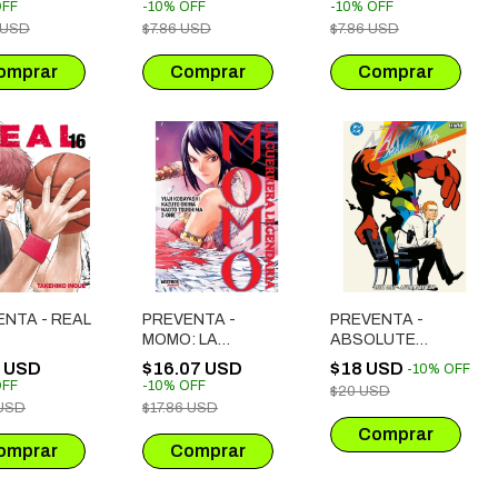
NIOS # 16
FF
-
10
%
OFF
-
10
%
OFF
 USD
$7.86 USD
$7.86 USD
NTA - REAL
PREVENTA -
PREVENTA -
MOMO: LA
ABSOLUTE
GUERRERA
MARTIAN
1 USD
$16.07 USD
$18 USD
-
10
%
OFF
LEGENDARIA
MANHUNTER # 01
FF
-
10
%
OFF
$20 USD
 USD
$17.86 USD