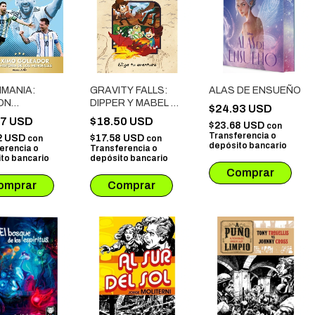
IMANIA:
GRAVITY FALLS:
ALAS DE ENSUEÑO
ON
DIPPER Y MABEL Y
$24.93 USD
ALIZADA
LA MALDICION DE
07 USD
$18.50 USD
$23.68 USD
con
LOS PIRATAS DEL
Transferencia o
2 USD
$17.58 USD
con
con
TIEMPO
depósito bancario
erencia o
Transferencia o
to bancario
depósito bancario