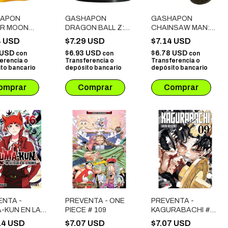
APON
GASHAPON
GASHAPON
OR MOON
DRAGON BALL Z:
CHAINSAW MAN:
MAJIN BUU BOXEO
MAKIMA
4 USD
$7.29 USD
$7.14 USD
 USD
$6.93 USD
$6.78 USD
con
con
con
erencia o
Transferencia o
Transferencia o
to bancario
depósito bancario
depósito bancario
ENTA -
PREVENTA - ONE
PREVENTA -
-KUN EN LA
PIECE # 109
KAGURABACHI #
ELA DE
09
14 USD
$7.07 USD
$7.07 USD