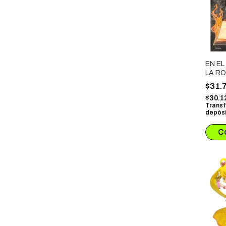
EN E
LA RO
$31.
$30.1
Transf
depósi