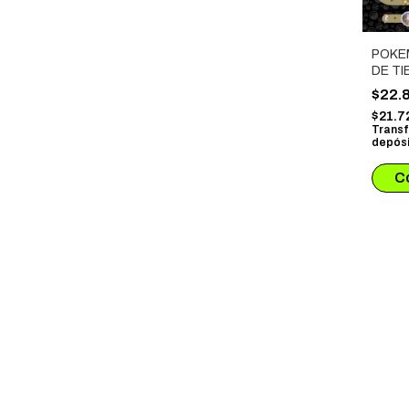
POKE
DE T
$22.
$21.7
Transf
depósi