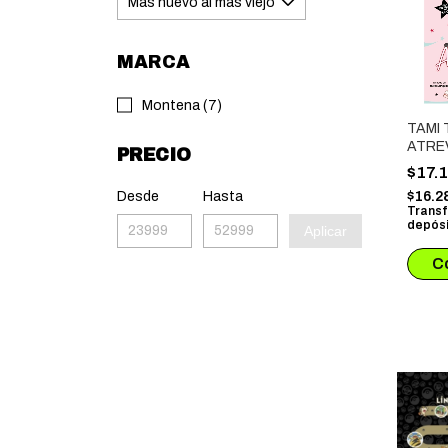
MARCA
Montena (7)
TAMI
ATRE
PRECIO
BRILL
$17.
Desde
Hasta
$16.2
Transf
depósi
Aplicar