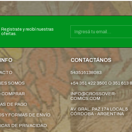
Registrate y recibí nuestras
ofertas.
INFO
CONTACTÁNOS
ACTO
543516138083
NES SOMOS
+54 351 422 3500 O 351 613 
 COMPRAR
INFO@CROSSOVER-
COMICS.COM
AS DE PAGO
AV. GRAL. PAZ 174 LOCAL 5
CÓRDOBA - ARGENTINA
S Y FORMAS DE ENVÍO
ICAS DE PRIVACIDAD