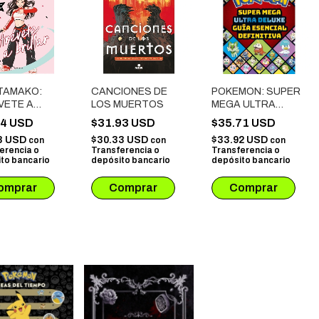
 TAMAKO:
CANCIONES DE
POKEMON: SUPER
VETE A
LOS MUERTOS
MEGA ULTRA
AR
DELUXE GUIA
14 USD
$31.93 USD
$35.71 USD
ESENCIAL
8 USD
$30.33 USD
$33.92 USD
con
con
con
DEFINITIVA
erencia o
Transferencia o
Transferencia o
to bancario
depósito bancario
depósito bancario