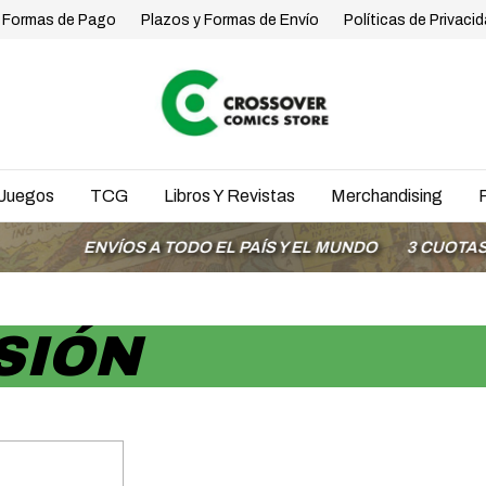
Formas de Pago
Plazos y Formas de Envío
Políticas de Privaci
Juegos
TCG
Libros Y Revistas
Merchandising
ENVÍOS A TODO EL PAÍS Y EL MUNDO
3 CUOTAS SIN 
SIÓN