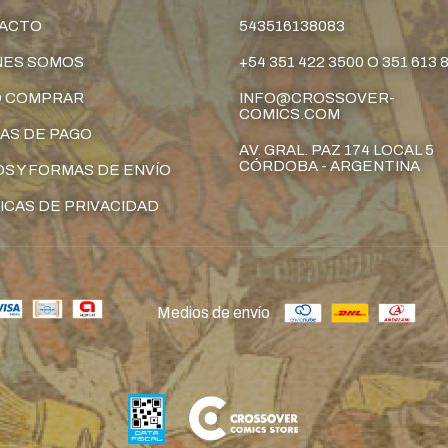
ACTO
543516138083
NES SOMOS
+54 351 422 3500 O 351 613 
 COMPRAR
INFO@CROSSOVER-
COMICS.COM
AS DE PAGO
AV. GRAL. PAZ 174 LOCAL 5
CÓRDOBA - ARGENTINA
S Y FORMAS DE ENVÍO
ICAS DE PRIVACIDAD
Medios de envío