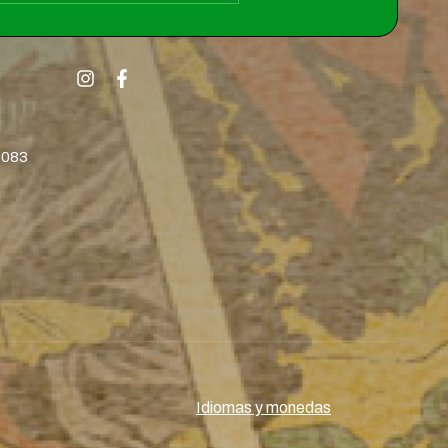
8083
Idiomas y monedas