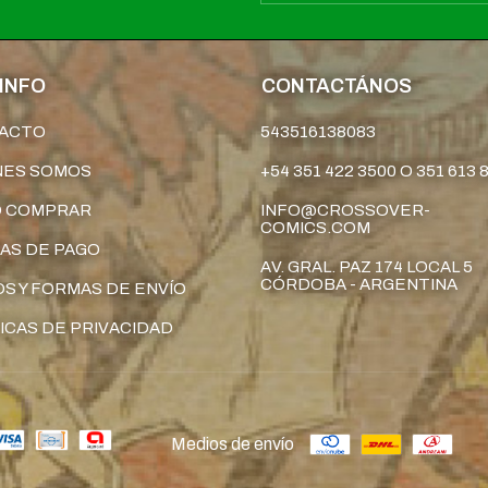
INFO
CONTACTÁNOS
ACTO
543516138083
NES SOMOS
+54 351 422 3500 O 351 613 
 COMPRAR
INFO@CROSSOVER-
COMICS.COM
AS DE PAGO
AV. GRAL. PAZ 174 LOCAL 5
CÓRDOBA - ARGENTINA
S Y FORMAS DE ENVÍO
ICAS DE PRIVACIDAD
Medios de envío