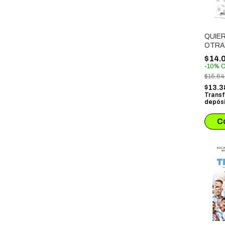
QUIE
OTRA
$14.
-
10
%
O
$15.6
$13.
Transf
depósi