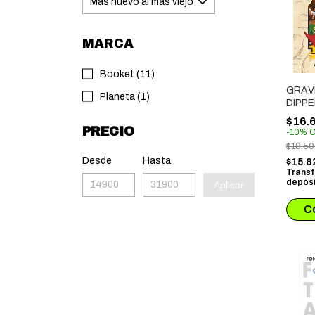
MARCA
Booket (11)
GRAVI
Planeta (1)
DIPPE
LA MA
$16.
LOS P
PRECIO
-
10
%
O
TIEM
$18.5
Desde
Hasta
$15.8
Transf
depósi
Aplicar