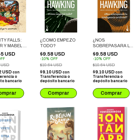
TY FALLS:
¿COMO EMPEZO
¿NOS
R Y MABEL Y
TODO?
SOBREPASARA LA
LDICION DE
INTELIGENCIA
65 USD
$9.58 USD
$9.58 USD
IRATAS DEL
ARTIFICIAL?
FF
-
10
%
OFF
-
10
%
OFF
PO
0 USD
$10.64 USD
$10.64 USD
2 USD
$9.10 USD
$9.10 USD
con
con
con
erencia o
Transferencia o
Transferencia o
to bancario
depósito bancario
depósito bancario