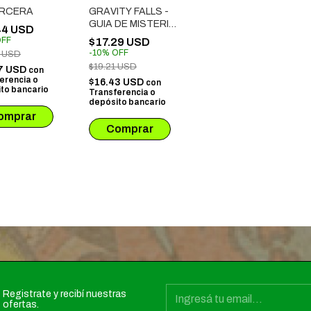
ERCERA
GRAVITY FALLS -
GUIA DE MISTERIO
44 USD
Y DIVERSION
FF
$17.29 USD
-
10
%
OFF
3 USD
$19.21 USD
7 USD
con
erencia o
$16.43 USD
con
to bancario
Transferencia o
depósito bancario
Registrate y recibí nuestras
ofertas.