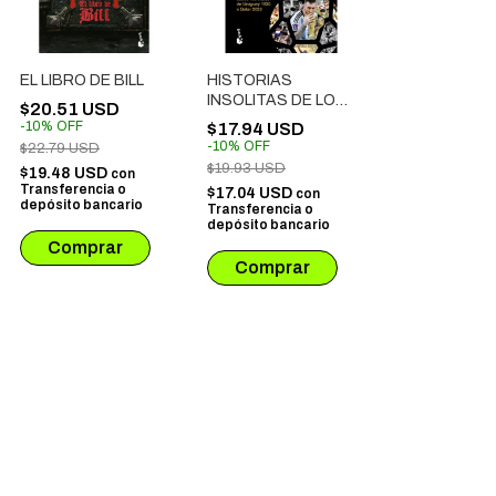
EL LIBRO DE BILL
HISTORIAS
INSOLITAS DE LOS
$20.51 USD
MUNDIALES DE
-
10
%
OFF
$17.94 USD
FUTBOL
-
10
%
OFF
$22.79 USD
$19.93 USD
$19.48 USD
con
Transferencia o
$17.04 USD
con
depósito bancario
Transferencia o
depósito bancario