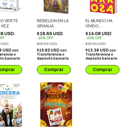
RO VERTE
REBELION EN LA
EL MUNDO HA
 VEZ
GRANJA
VIVIDO
EQUIVOCADO
08 USD
$16.65 USD
$14.08 USD
FF
-
10
%
OFF
-
10
%
OFF
4 USD
$18.50 USD
$15.64 USD
38 USD
$15.82 USD
$13.38 USD
con
con
con
erencia o
Transferencia o
Transferencia o
to bancario
depósito bancario
depósito bancario