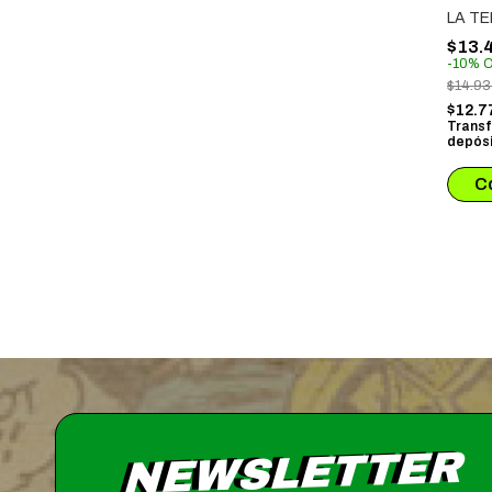
LA T
$13.
-
10
%
O
$14.9
$12.7
Transf
depósi
NEWSLETTER