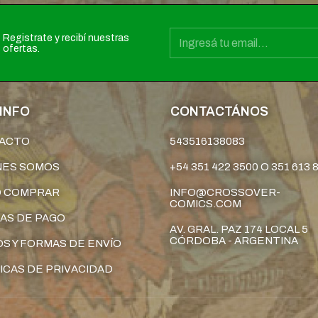
Registrate y recibí nuestras
ofertas.
INFO
CONTACTÁNOS
ACTO
543516138083
NES SOMOS
+54 351 422 3500 O 351 613 
 COMPRAR
INFO@CROSSOVER-
COMICS.COM
AS DE PAGO
AV. GRAL. PAZ 174 LOCAL 5
CÓRDOBA - ARGENTINA
S Y FORMAS DE ENVÍO
ICAS DE PRIVACIDAD