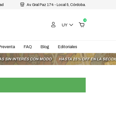
dad
Av. Gral Paz 174 - Local 5, Córdoba.
0
UY
Preventa
FAQ
Blog
Editoriales
 INTERÉS CON MODO
HASTA 25% OFF EN LA SECCIÓN OF