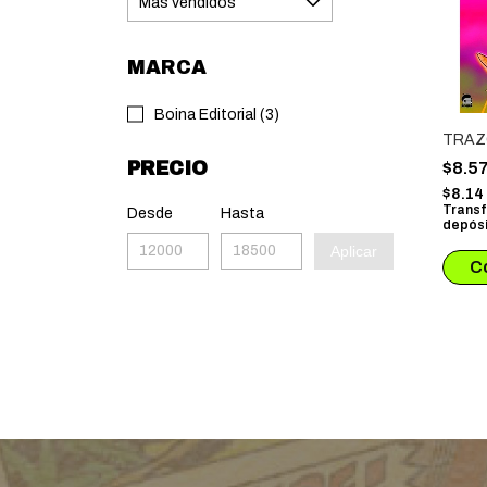
MARCA
Boina Editorial (3)
TRAZ
PRECIO
$8.5
$8.1
Transf
Desde
Hasta
depósi
Aplicar