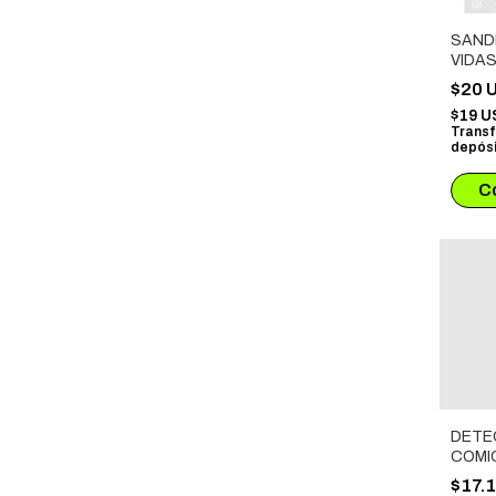
SAND
VIDA
$20 
$19 
Transf
depósi
DETE
COMIC
GOT
$17.