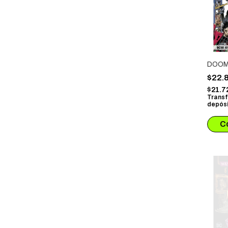
DOOM
$22.
$21.7
Transf
depósi