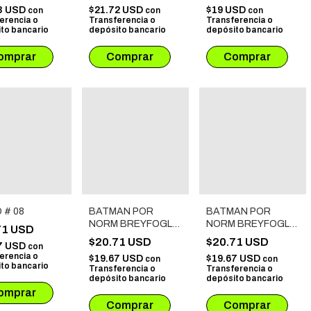
URNA:
8 USD
$21.72 USD
$19 USD
con
con
con
TURA
erencia o
Transferencia o
Transferencia o
to bancario
depósito bancario
depósito bancario
 # 08
BATMAN POR
BATMAN POR
NORM BREYFOGLE
NORM BREYFOGLE
71 USD
# 03
# 01
$20.71 USD
$20.71 USD
7 USD
con
erencia o
$19.67 USD
$19.67 USD
con
con
to bancario
Transferencia o
Transferencia o
depósito bancario
depósito bancario