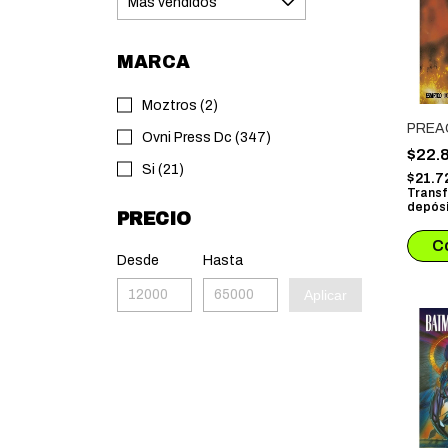
MARCA
Moztros (2)
PREA
Ovni Press Dc (347)
$22.
Si (21)
$21.7
Transf
depósi
PRECIO
Desde
Hasta
Aplicar