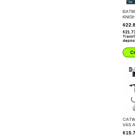
BATM
KNIGH
EL FI
$22.
CABA
$21.7
Transf
depósi
CATW
VAS 
$15.