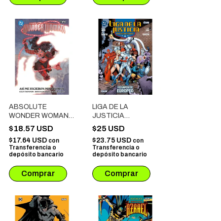
ABSOLUTE
LIGA DE LA
WONDER WOMAN #
JUSTICIA
02
INTERNACIONAL #
$18.57 USD
$25 USD
04: PASAPORTE
$17.64 USD
$23.75 USD
con
con
EUROPEO
Transferencia o
Transferencia o
depósito bancario
depósito bancario