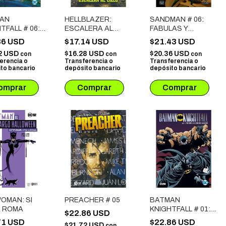
AN
HELLBLAZER:
SANDMAN # 06:
TFALL # 06:
ESCALERA AL
FABULAS Y
N DEL
CIELO
REFLEJOS
86 USD
$17.14 USD
$21.43 USD
LLERO
2 USD
$16.28 USD
$20.36 USD
con
con
con
erencia o
Transferencia o
Transferencia o
to bancario
depósito bancario
depósito bancario
OMAN: SI
PREACHER # 05
BATMAN
A ROMA
KNIGHTFALL # 01:
$22.86 USD
PRELUDIO A LA
71 USD
$22.86 USD
$21.72 USD
con