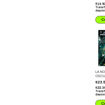
$14.9
Transf
depósi
LA N
OSC
$23.
$22.3
Transf
depósi