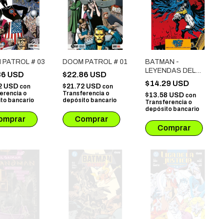
 PATROL # 03
DOOM PATROL # 01
BATMAN -
LEYENDAS DEL
86 USD
$22.86 USD
CABALLERO
$14.29 USD
2 USD
$21.72 USD
con
con
OSCURO: FE
erencia o
Transferencia o
$13.58 USD
con
to bancario
depósito bancario
Transferencia o
depósito bancario