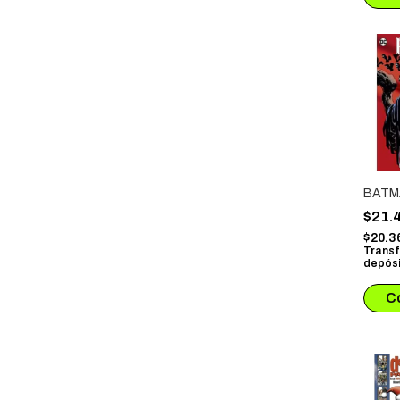
BATM
$21.
$20.3
Transf
depósi