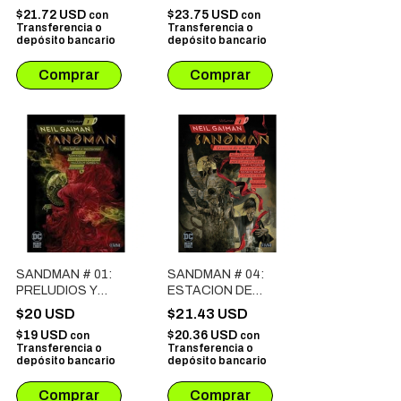
CABALLERO
02: EL EVANGELIO
$21.72 USD
$23.75 USD
con
con
SECRETO DE
Transferencia o
Transferencia o
MAXWELL LORD
depósito bancario
depósito bancario
SANDMAN # 01:
SANDMAN # 04:
PRELUDIOS Y
ESTACION DE
NOCTURNOS
NIEBLAS
$20 USD
$21.43 USD
$19 USD
$20.36 USD
con
con
Transferencia o
Transferencia o
depósito bancario
depósito bancario