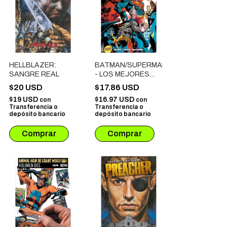
HELLBLAZER:
BATMAN/SUPERMAN
SANGRE REAL
- LOS MEJORES
DEL MUNDO # 01:
$20 USD
$17.86 USD
EL DEMONIO
$19 USD
$16.97 USD
con
con
NEZHA
Transferencia o
Transferencia o
depósito bancario
depósito bancario