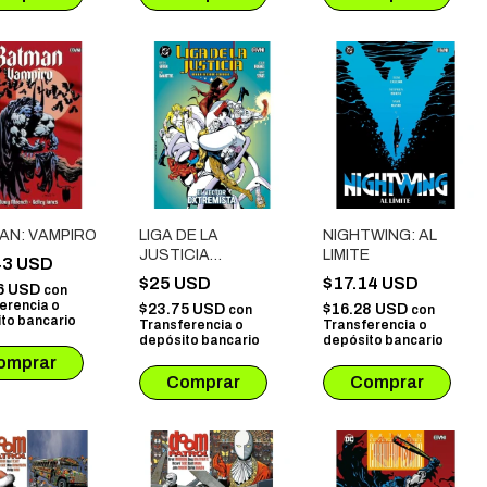
AN: VAMPIRO
LIGA DE LA
NIGHTWING: AL
JUSTICIA
LIMITE
43 USD
INTERNACIONAL #
$25 USD
$17.14 USD
6 USD
con
06: EL VECTOR
erencia o
$23.75 USD
$16.28 USD
con
con
EXTREMISTA
to bancario
Transferencia o
Transferencia o
depósito bancario
depósito bancario