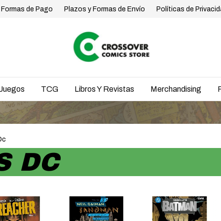
Formas de Pago
Plazos y Formas de Envío
Políticas de Privaci
Juegos
TCG
Libros Y Revistas
Merchandising
EN
Dc
S DC