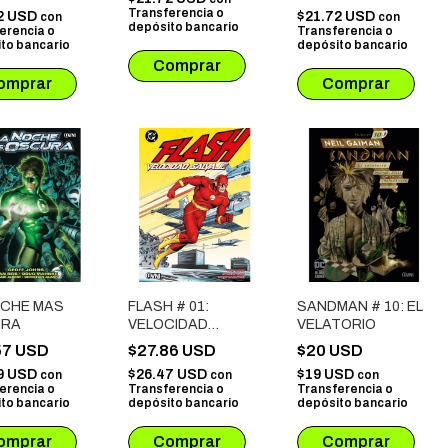
CAIDA DEL
Transferencia o
2 USD
$21.72 USD
con
con
CABALLERO
depósito bancario
erencia o
Transferencia o
to bancario
depósito bancario
OCHE MAS
FLASH # 01:
SANDMAN # 10: EL
URA
VELOCIDAD
VELATORIO
SALVAJE
57 USD
$27.86 USD
$20 USD
9 USD
$26.47 USD
$19 USD
con
con
con
erencia o
Transferencia o
Transferencia o
to bancario
depósito bancario
depósito bancario