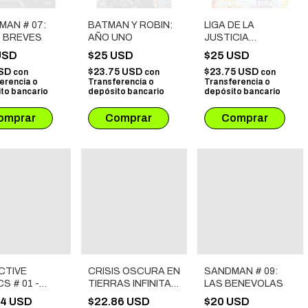
MAN # 07:
BATMAN Y ROBIN:
LIGA DE LA
S BREVES
AÑO UNO
JUSTICIA
INTERNACIONAL #
USD
$25 USD
$25 USD
08: QUIEN PORTA
USD
$23.75 USD
$23.75 USD
con
con
con
LA ESTRELLA
erencia o
Transferencia o
Transferencia o
to bancario
depósito bancario
depósito bancario
CTIVE
CRISIS OSCURA EN
SANDMAN # 09:
S # 01 -
TIERRAS INFINITAS
LAS BENEVOLAS
HAM
# 02
14 USD
$22.86 USD
$20 USD