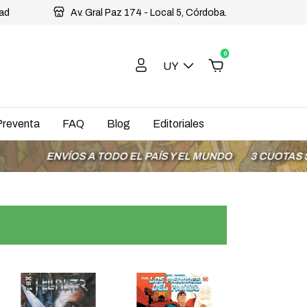
dad
Av. Gral Paz 174 - Local 5, Córdoba.
0
UY
Preventa
FAQ
Blog
Editoriales
VÍOS A TODO EL PAÍS Y EL MUNDO
3 CUOTAS SIN INTERÉ