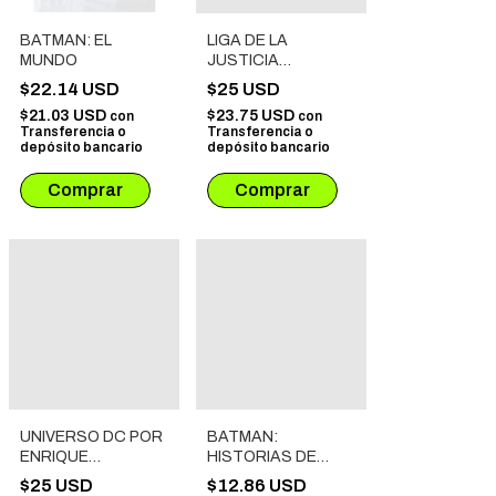
BATMAN: EL
LIGA DE LA
MUNDO
JUSTICIA
INTERNACIONAL #
$22.14 USD
$25 USD
07: NACIDO PARA
$21.03 USD
$23.75 USD
con
con
LA GLORIA
Transferencia o
Transferencia o
depósito bancario
depósito bancario
UNIVERSO DC POR
BATMAN:
ENRIQUE
HISTORIAS DE
ALCATENA
FANTASMAS
$25 USD
$12.86 USD