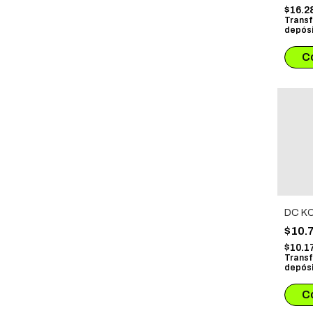
NOCT
$16.2
OBER
Transf
depósi
DC KO
$10.
$10.1
Transf
depósi