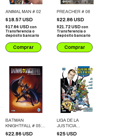
ANIMAL MAN # 02
PREACHER # 06
$18.57 USD
$22.86 USD
$17.64 USD
$21.72 USD
con
con
Transferencia o
Transferencia o
depósito bancario
depósito bancario
BATMAN
LIGA DE LA
KNIGHTFALL # 05:
JUSTICIA
LA BUSQUEDA DEL
INTERNACIONAL #
$22.86 USD
$25 USD