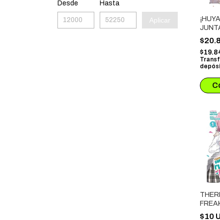
Desde
Hasta
¡HUY
Aplicar
JUNTA
$20.
$19.8
Transf
depósi
THER
FREAK
BE Y
$10 