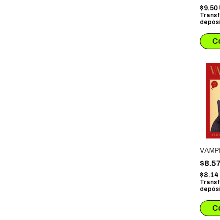
UNLES
$9.50
Transf
depósi
VAMP
$8.5
$8.1
Transf
depósi