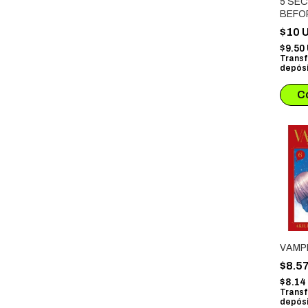
5 SE
BEFO
WITCH
$10 
LOVE
$9.50
Transf
depósi
VAMP
$8.5
$8.1
Transf
depósi