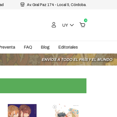
dad
Av. Gral Paz 174 - Local 5, Córdoba.
0
UY
Preventa
FAQ
Blog
Editoriales
ENVÍOS A TODO EL PAÍS Y EL MUNDO
3 CUOTAS SIN