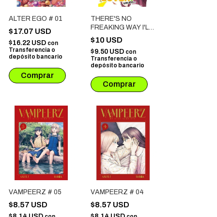
ALTER EGO # 01
THERE'S NO
FREAKING WAY I'LL
$17.07 USD
BE YOUR LOVER!
$10 USD
$16.22 USD
con
UNLESS # 03
Transferencia o
$9.50 USD
con
depósito bancario
Transferencia o
depósito bancario
VAMPEERZ # 05
VAMPEERZ # 04
$8.57 USD
$8.57 USD
$8.14 USD
$8.14 USD
con
con