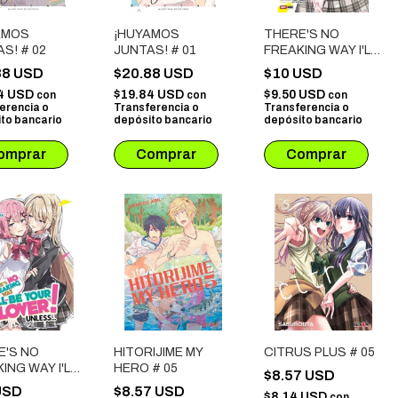
AMOS
¡HUYAMOS
THERE'S NO
S! # 02
JUNTAS! # 01
FREAKING WAY I'LL
BE YOUR LOVER!
88 USD
$20.88 USD
$10 USD
UNLESS # 04
4 USD
$19.84 USD
$9.50 USD
con
con
con
erencia o
Transferencia o
Transferencia o
to bancario
depósito bancario
depósito bancario
E'S NO
HITORIJIME MY
CITRUS PLUS # 05
ING WAY I'LL
HERO # 05
$8.57 USD
OUR LOVER!
USD
$8.57 USD
$8.14 USD
con