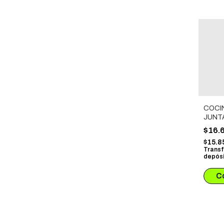
COCI
JUNT
COMI
$16.
JUNTA
$15.8
Transf
depósi