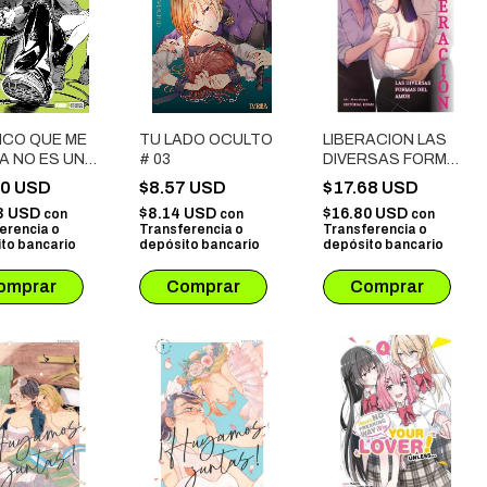
ICO QUE ME
TU LADO OCULTO
LIBERACION LAS
A NO ES UN
# 03
DIVERSAS FORMAS
 # 01
DEL AMOR
50 USD
$8.57 USD
$17.68 USD
3 USD
$8.14 USD
$16.80 USD
con
con
con
erencia o
Transferencia o
Transferencia o
to bancario
depósito bancario
depósito bancario