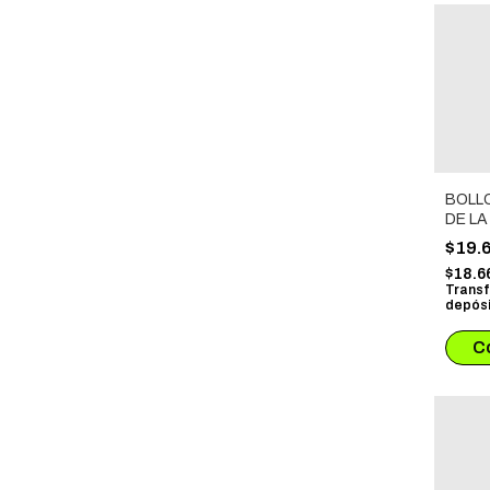
BOLLO
DE LA
$19.
$18.6
Transf
depósi