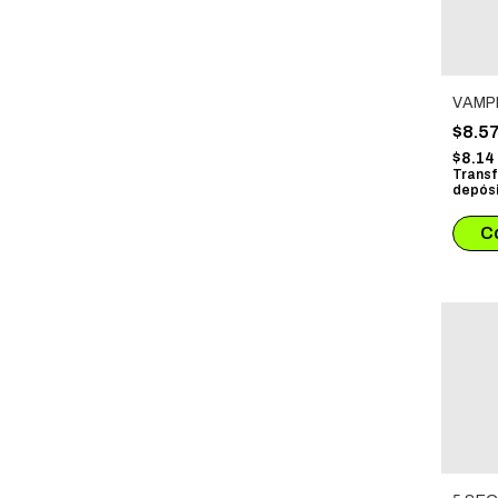
VAMP
$8.5
$8.1
Transf
depósi