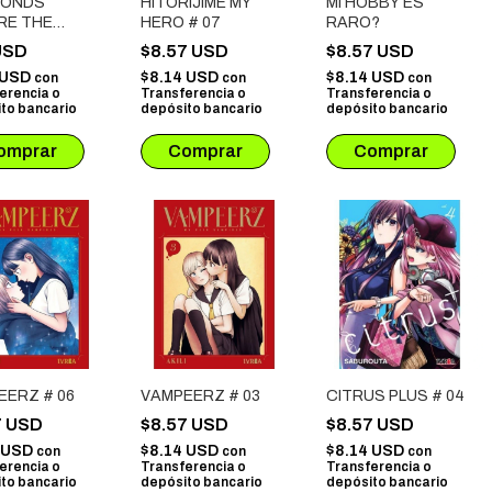
CONDS
HITORIJIME MY
MI HOBBY ES
RE THE
HERO # 07
RARO?
 FALLS IN
USD
$8.57 USD
$8.57 USD
 USD
$8.14 USD
$8.14 USD
con
con
con
erencia o
Transferencia o
Transferencia o
to bancario
depósito bancario
depósito bancario
EERZ # 06
VAMPEERZ # 03
CITRUS PLUS # 04
7 USD
$8.57 USD
$8.57 USD
4 USD
$8.14 USD
$8.14 USD
con
con
con
erencia o
Transferencia o
Transferencia o
to bancario
depósito bancario
depósito bancario