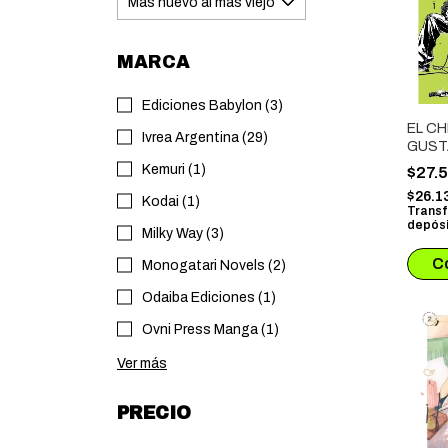
MARCA
Ediciones Babylon (3)
EL CH
Ivrea Argentina (29)
GUST
CHICO
Kemuri (1)
$27.
$26.1
Kodai (1)
Transf
depósi
Milky Way (3)
Monogatari Novels (2)
Odaiba Ediciones (1)
Ovni Press Manga (1)
Ver más
PRECIO