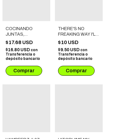
COCINANDO
THERE'S NO
JUNTAS,
FREAKING WAY I'LL
COMIENDO
BE YOUR LOVER!
$17.68 USD
$10 USD
JUNTAS # 01
UNLESS # 02
$16.80 USD
$9.50 USD
con
con
Transferencia o
Transferencia o
depósito bancario
depósito bancario