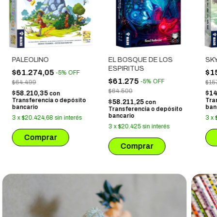
PALEOLINO
EL BOSQUE DE LOS
SK
ESPIRITUS
$61.274,05
$1
-
5
%
OFF
$61.275
-
5
%
OFF
$64.499
$15
$64.500
$58.210,35
$14
con
Transferencia o depósito
Tra
$58.211,25
con
bancario
ban
Transferencia o depósito
bancario
3
x
$20.424,68
sin interés
3
x
3
x
$20.425
sin interés