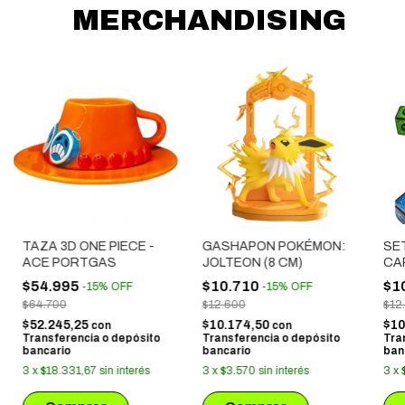
MERCHANDISING
TAZA 3D ONE PIECE -
GASHAPON POKÉMON:
SET
ACE PORTGAS
JOLTEON (8 CM)
CA
(C
$54.995
$10.710
$1
-
15
%
OFF
-
15
%
OFF
$64.700
$12.600
$12
$52.245,25
$10.174,50
$10
con
con
Transferencia o depósito
Transferencia o depósito
Tra
bancario
bancario
ban
3
x
$18.331,67
sin interés
3
x
$3.570
sin interés
3
x