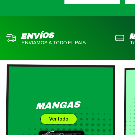
M
ENVÍOS
ENVIAMOS A TODO EL PAÍS
To
MANGAS
Ver todo