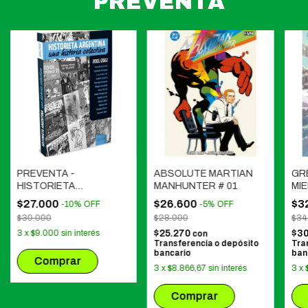
PREVENTA
PREVENTA -
ABSOLUTE MARTIAN
GRE
HISTORIETA
MANHUNTER # 01
MI
ARGENTINA - UNA
$27.000
$26.600
$3
-
10
%
OFF
-
5
%
OFF
HISTORIA COLECTIVA
$30.000
$28.000
$34
2001-2022
3
x
$9.000
sin interés
$25.270
$30
con
Transferencia o depósito
Tra
bancario
ban
3
x
$8.866,67
sin interés
3
x