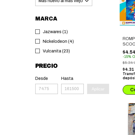
MARCA
Jazwares (1)
ROMP
Nickelodeon (4)
SCOO
MODEL
Vulcanita (23)
$4.5
PIEZA
-
15
%
O
$5.34
PRECIO
$4.3
Transf
depósi
Desde
Hasta
Aplicar