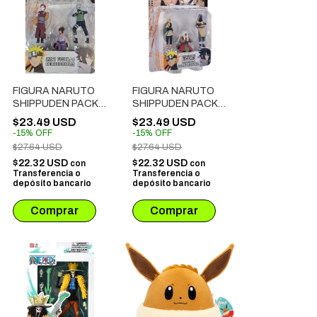
FIGURA NARUTO
FIGURA NARUTO
SHIPPUDEN PACK X
SHIPPUDEN PACK X
3: GAARA +
3: TSUNADE +
$23.49 USD
$23.49 USD
SASUKE + KAKASHI
JIRAIYA +
-
15
%
OFF
-
15
%
OFF
OROCHIMARU
$27.64 USD
$27.64 USD
$22.32 USD
$22.32 USD
con
con
Transferencia o
Transferencia o
depósito bancario
depósito bancario