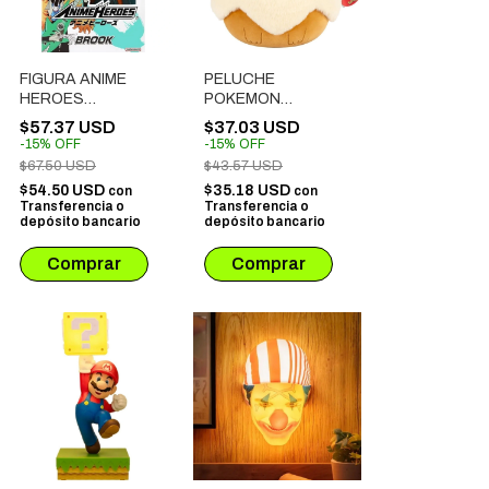
FIGURA ANIME
PELUCHE
HEROES
POKEMON
ARTICULADO -
SQUISHMALLOW -
$57.37 USD
$37.03 USD
BROOK
EEVEE
-
15
%
OFF
-
15
%
OFF
(36930/37006)
$67.50 USD
$43.57 USD
$54.50 USD
$35.18 USD
con
con
Transferencia o
Transferencia o
depósito bancario
depósito bancario