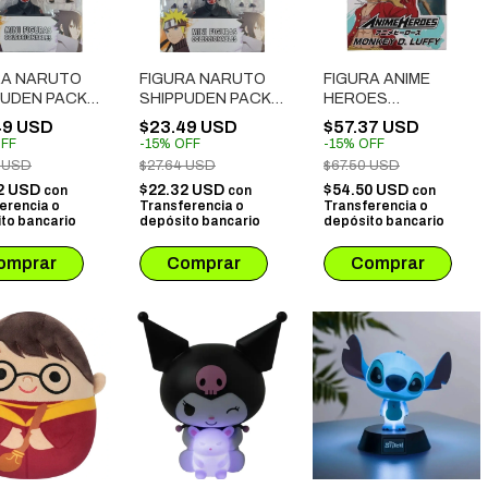
RA NARUTO
FIGURA NARUTO
FIGURA ANIME
PUDEN PACK X
SHIPPUDEN PACK X
HEROES
NATA + PAIN +
3: TOBI + PAIN +
ARTICULADO -
49 USD
$23.49 USD
$57.37 USD
TO MODO
ITACHI
MONKEY D. LUFFY
FF
-
15
%
OFF
-
15
%
OFF
O
(36930/37008)
4 USD
$27.64 USD
$67.50 USD
2 USD
$22.32 USD
$54.50 USD
con
con
con
erencia o
Transferencia o
Transferencia o
to bancario
depósito bancario
depósito bancario