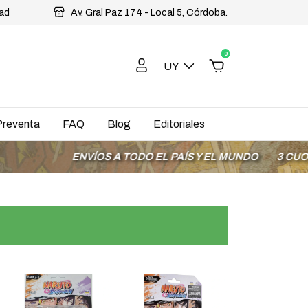
dad
Av. Gral Paz 174 - Local 5, Córdoba.
0
UY
Preventa
FAQ
Blog
Editoriales
ENVÍOS A TODO EL PAÍS Y EL MUNDO
3 CUOTAS SIN I