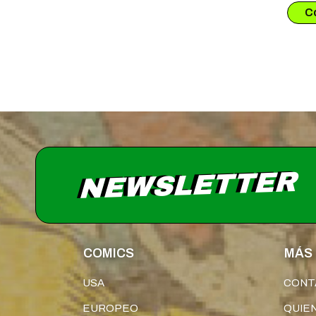
NEWSLETTER
COMICS
MÁS 
USA
CONT
EUROPEO
QUIE