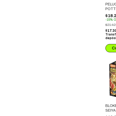
PELU
POTT
SQUI
$18.
HARR
-
15
%
O
QUID
$21.4
$17.3
Transf
depósi
BLOK
SEIYA
GOLD