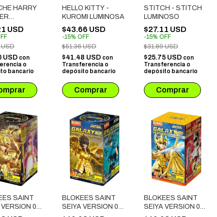
CHE HARRY
HELLO KITTY -
STITCH - STITCH
ER
KUROMI LUMINOSA
LUMINOSO
SHMALLOW -
21 USD
$43.66 USD
$27.11 USD
Y POTTER
FF
-
15
%
OFF
-
15
%
OFF
DITCH
2 USD
$51.36 USD
$31.89 USD
0 USD
$41.48 USD
$25.75 USD
con
con
con
erencia o
Transferencia o
Transferencia o
to bancario
depósito bancario
depósito bancario
EES SAINT
BLOKEES SAINT
BLOKEES SAINT
 VERSION 03:
SEIYA VERSION 02:
SEIYA VERSION 01:
 ZODIAC
THE LEGACY OF
THE LEGACY OF