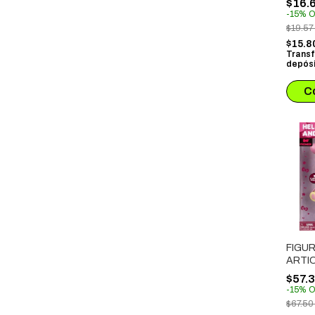
$16.
(CAJ
-
15
%
O
(7503
$19.5
$15.8
Transf
depósi
FIGU
ARTI
HELLO
$57.
FRIEN
-
15
%
O
MELO
$67.5