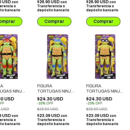
0 USD
$26.90 USD
$26.90 USD
con
con
con
erencia o
Transferencia o
Transferencia o
to bancario
depósito bancario
depósito bancario
RA
FIGURA
FIGURA
UGAS NINJA
TORTUGAS NINJA
TORTUGAS NINJA
NT MAYHEM -
MUTANT MAYHEM
MUTANT MAYHEM
30 USD
$24.30 USD
$24.30 USD
EL (83220)
XL - LEONARDO
XL - DONATELLO
FF
-
15
%
OFF
-
15
%
OFF
(83220)
(83220)
9 USD
$28.59 USD
$28.59 USD
9 USD
$23.09 USD
$23.09 USD
con
con
con
erencia o
Transferencia o
Transferencia o
to bancario
depósito bancario
depósito bancario