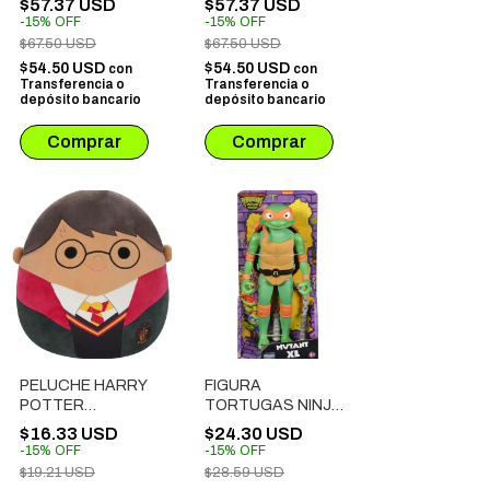
$57.37 USD
$57.37 USD
FRIENDS - KITTY
FRIENDS - KUROMI
-
15
%
OFF
-
15
%
OFF
$67.50 USD
$67.50 USD
$54.50 USD
$54.50 USD
con
con
Transferencia o
Transferencia o
depósito bancario
depósito bancario
PELUCHE HARRY
FIGURA
POTTER
TORTUGAS NINJA
SQUISHMALLOW -
MUTANT MAYHEM -
$16.33 USD
$24.30 USD
HARRY POTTER
MICHELANGELO
-
15
%
OFF
-
15
%
OFF
(83220)
$19.21 USD
$28.59 USD