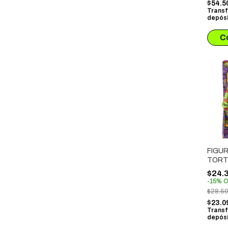
$54.5
Transf
depósi
FIGU
TORT
MUTA
$24.
RAPHA
-
15
%
O
$28.5
$23.0
Transf
depósi