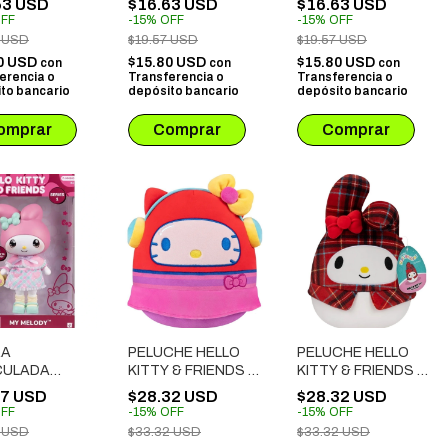
63 USD
$16.63 USD
$16.63 USD
A SORPRESA)
THE GOLD SAINTS
SAGITARIUS (CAJA
FF
-
15
%
OFF
-
15
%
OFF
3B)
(CAJA SORPRESA)
SORPRESA)
7 USD
$19.57 USD
$19.57 USD
(75032)
(75001)
0 USD
$15.80 USD
$15.80 USD
con
con
con
erencia o
Transferencia o
Transferencia o
to bancario
depósito bancario
depósito bancario
RA
PELUCHE HELLO
PELUCHE HELLO
CULADA
KITTY & FRIENDS -
KITTY & FRIENDS -
 KITTY &
KITTY (2)
MY MELODY
37 USD
$28.32 USD
$28.32 USD
DS - MY
FF
-
15
%
OFF
-
15
%
OFF
DY
0 USD
$33.32 USD
$33.32 USD