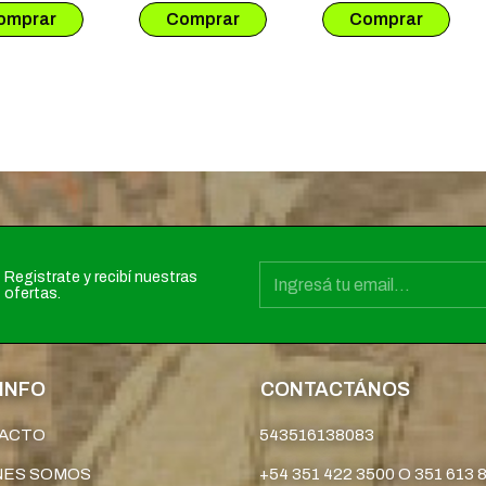
Registrate y recibí nuestras
ofertas.
INFO
CONTACTÁNOS
ACTO
543516138083
NES SOMOS
+54 351 422 3500 O 351 613 