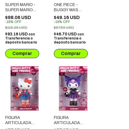
SUPER MARIO -
ONE PIECE -
SUPER MARIO
BUGGY MAS
LUMINOSO
LUMINOSA
$98.06 USD
$49.16 USD
-
15
%
OFF
-
15
%
OFF
$115.36 USD
$57.83 USD
$93.16 USD
$46.70 USD
con
con
Transferencia o
Transferencia o
depósito bancario
depósito bancario
FIGURA
FIGURA
ARTICULADA
ARTICULADA
HELLO KITTY &
HELLO KITTY &