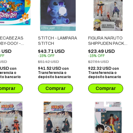
ECABEZAS
STITCH - LAMPARA
FIGURA NARUTO
BY-DOO! -
STITCH
SHIPPUDEN PACK X
O 3 (60
3: NARUTO +
4 USD
$43.71 USD
$23.49 USD
S)
SAKURA + SASUKE
FF
-
15
%
OFF
-
15
%
OFF
 USD
$51.42 USD
$27.64 USD
1 USD
$41.52 USD
$22.32 USD
con
con
con
erencia o
Transferencia o
Transferencia o
to bancario
depósito bancario
depósito bancario