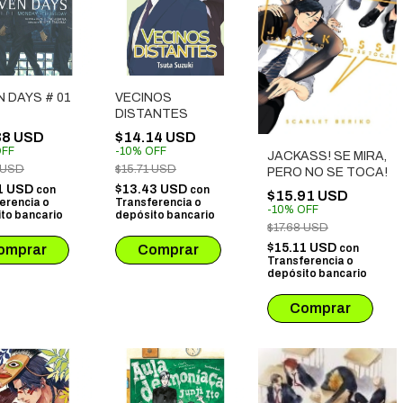
 DAYS # 01
VECINOS
DISTANTES
38 USD
$14.14 USD
FF
-
10
%
OFF
JACKASS! SE MIRA,
 USD
$15.71 USD
PERO NO SE TOCA!
1 USD
$13.43 USD
con
con
$15.91 USD
erencia o
Transferencia o
-
10
%
OFF
to bancario
depósito bancario
$17.68 USD
$15.11 USD
con
Transferencia o
depósito bancario