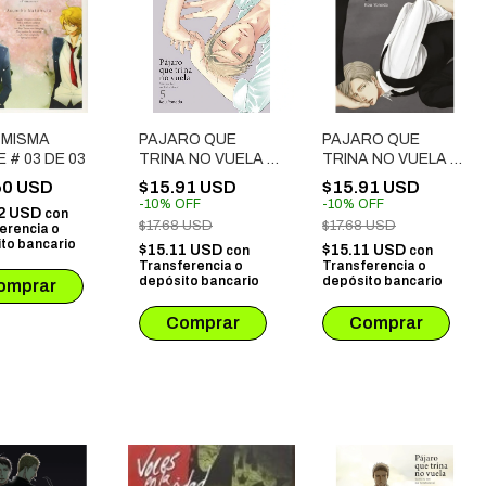
 MISMA
PAJARO QUE
PAJARO QUE
 # 03 DE 03
TRINA NO VUELA #
TRINA NO VUELA #
05
01
60 USD
$15.91 USD
$15.91 USD
-
10
%
OFF
-
10
%
OFF
2 USD
con
$17.68 USD
$17.68 USD
erencia o
to bancario
$15.11 USD
$15.11 USD
con
con
Transferencia o
Transferencia o
depósito bancario
depósito bancario