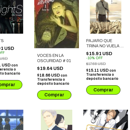
TS
PAJARO QUE
TRINA NO VUELA #
91 USD
04
FF
$15.91 USD
VOCES EN LA
-
10
%
OFF
 USD
OSCURIDAD # 01
$17.68 USD
1 USD
con
$19.64 USD
erencia o
$15.11 USD
con
to bancario
Transferencia o
$18.66 USD
con
depósito bancario
Transferencia o
depósito bancario