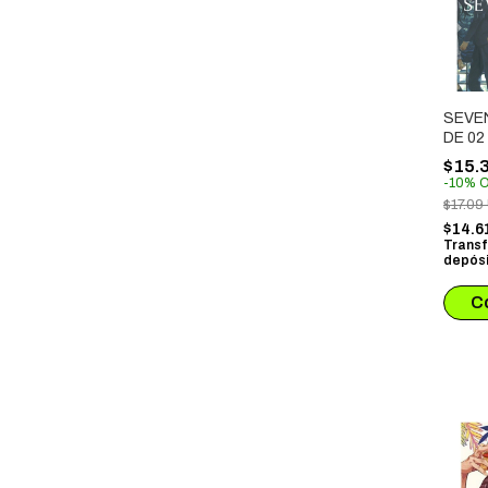
SEVEN
DE 02
$15.
-
10
%
O
$17.09
$14.6
Transf
depósi