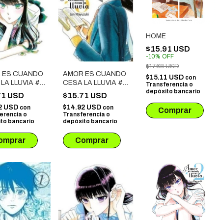
HOME
$15.91 USD
-
10
%
OFF
$17.68 USD
 ES CUANDO
AMOR ES CUANDO
$15.11 USD
con
LA LLUVIA #
CESA LA LLUVIA #
Transferencia o
depósito bancario
05
71 USD
$15.71 USD
2 USD
$14.92 USD
con
con
erencia o
Transferencia o
to bancario
depósito bancario