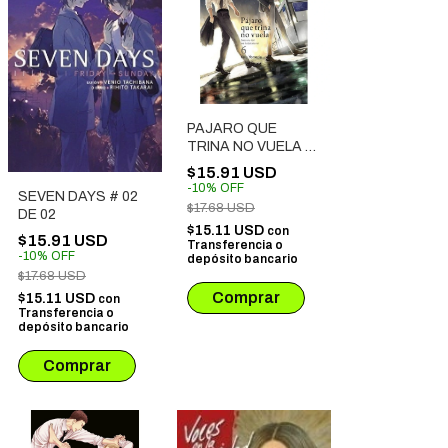
PAJARO QUE
TRINA NO VUELA #
06
$15.91 USD
-
10
%
OFF
SEVEN DAYS # 02
$17.68 USD
DE 02
$15.11 USD
con
$15.91 USD
Transferencia o
-
10
%
OFF
depósito bancario
$17.68 USD
$15.11 USD
con
Transferencia o
depósito bancario