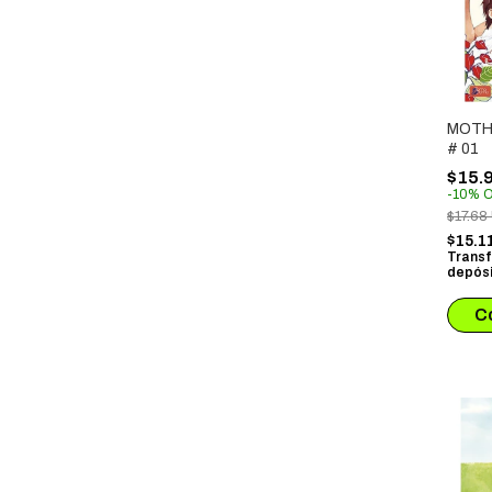
MOTHE
# 01
$15.
-
10
%
O
$17.68
$15.1
Transf
depósi