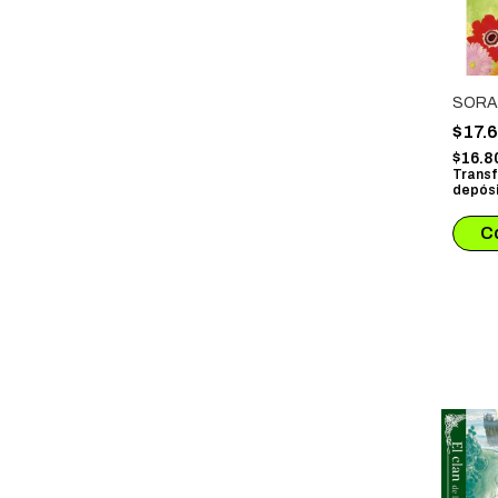
SORA
$17.
$16.8
Transf
depósi