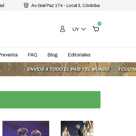
dad
Av. Gral Paz 174 - Local 5, Córdoba.
0
UY
Preventa
FAQ
Blog
Editoriales
ENVÍOS A TODO EL PAÍS Y EL MUNDO
3 CUOTAS SIN INTE