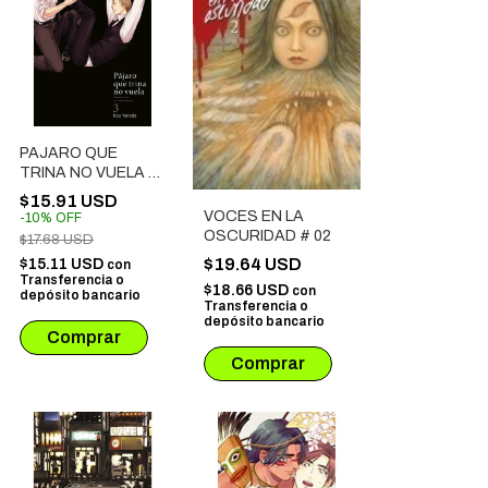
PAJARO QUE
TRINA NO VUELA #
03
$15.91 USD
VOCES EN LA
-
10
%
OFF
OSCURIDAD # 02
$17.68 USD
$19.64 USD
$15.11 USD
con
Transferencia o
$18.66 USD
con
depósito bancario
Transferencia o
depósito bancario