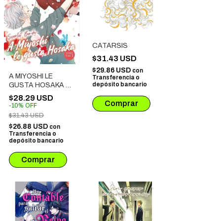
CATARSIS
$31.43 USD
$29.86 USD
con
A MIYOSHI LE
Transferencia o
depósito bancario
GUSTA HOSAKA #
01 EDICIÓN
$28.29 USD
ESPECIAL
-
10
%
OFF
$31.43 USD
$26.88 USD
con
Transferencia o
depósito bancario