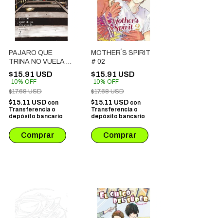
PAJARO QUE
MOTHER´S SPIRIT
TRINA NO VUELA #
# 02
02
$15.91 USD
$15.91 USD
-
10
%
OFF
-
10
%
OFF
$17.68 USD
$17.68 USD
$15.11 USD
$15.11 USD
con
con
Transferencia o
Transferencia o
depósito bancario
depósito bancario