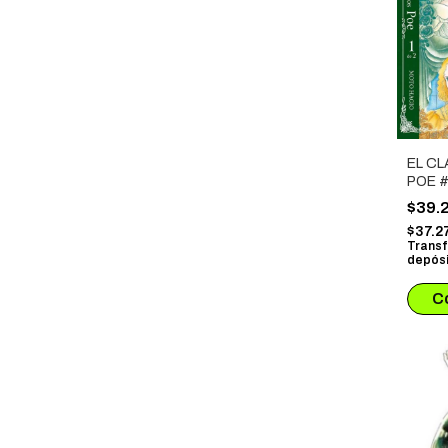
EL CL
POE #
$39.
$37.2
Transf
depósi