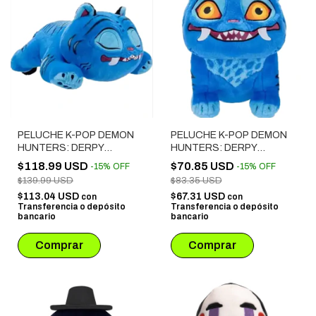
PELUCHE K-POP DEMON
PELUCHE K-POP DEMON
HUNTERS: DERPY
HUNTERS: DERPY
DURMIENDO
SENTADO
$118.99 USD
$70.85 USD
-
15
%
OFF
-
15
%
OFF
$139.99 USD
$83.35 USD
$113.04 USD
$67.31 USD
con
con
Transferencia o depósito
Transferencia o depósito
bancario
bancario