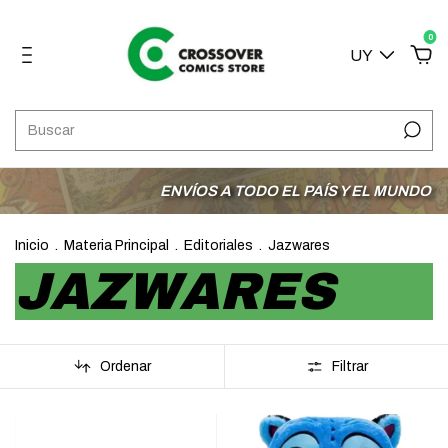
0
UY
ENVÍOS A TODO EL PAÍS Y EL MUNDO
3 C
Inicio
.
Materia Principal
.
Editoriales
.
Jazwares
JAZWARES
Ordenar
Filtrar