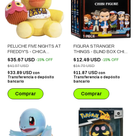
PELUCHE FIVE NIGHTS AT
FIGURA STRANGER
FREDDY'S - CHICA
THINGS - BLIND BOX CHIBI
(FNF0031)
(STRT0008)
$35.67 USD
$12.49 USD
-
15
%
OFF
-
15
%
OFF
$41.97 USD
$14.70 USD
$33.89 USD
$11.87 USD
con
con
Transferencia o depósito
Transferencia o depósito
bancario
bancario