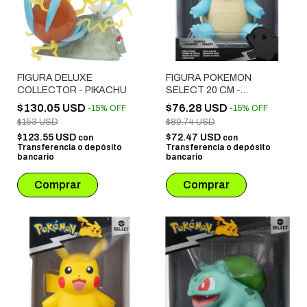
FIGURA DELUXE
FIGURA POKEMON
COLLECTOR - PIKACHU
SELECT 20 CM -
SQUIRTLE
$130.05 USD
$76.28 USD
-
15
%
OFF
-
15
%
OFF
$153 USD
$89.74 USD
$123.55 USD
$72.47 USD
con
con
Transferencia o depósito
Transferencia o depósito
bancario
bancario