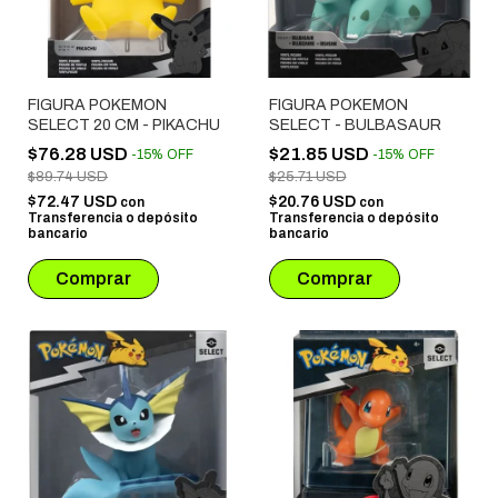
FIGURA POKEMON
FIGURA POKEMON
SELECT 20 CM - PIKACHU
SELECT - BULBASAUR
$76.28 USD
$21.85 USD
-
15
%
OFF
-
15
%
OFF
$89.74 USD
$25.71 USD
$72.47 USD
$20.76 USD
con
con
Transferencia o depósito
Transferencia o depósito
bancario
bancario