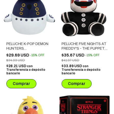
PELUCHE K-POP DEMON
PELUCHE FIVE NIGHTS AT
HUNTERS
FREDDY'S - THE PUPPET
SQUISHMALLOWS -
(FNF0031)
$29.69 USD
$35.67 USD
-
15
%
OFF
-
15
%
OFF
SUSSIE
$34.93 USD
$41.97 USD
$28.21 USD
$33.89 USD
con
con
Transferencia o depósito
Transferencia o depósito
bancario
bancario