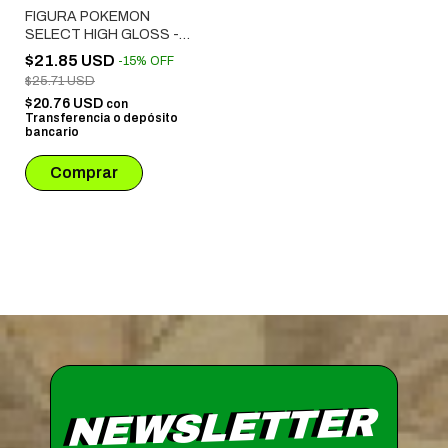
FIGURA POKEMON
SELECT HIGH GLOSS -
PIKACHU
$21.85 USD
-
15
%
OFF
$25.71 USD
$20.76 USD
con
Transferencia o depósito
bancario
NEWSLETTER