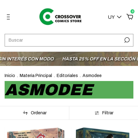
0
UY
CON MODO
HASTA 25% OFF EN LA SECCIÓN OFERTAS
E
Inicio
.
Materia Principal
.
Editoriales
.
Asmodee
ASMODEE
Ordenar
Filtrar