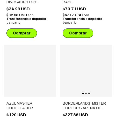
DINOSAURS LOS
BASE
PELIGROS DE LA
$34.29 USD
$70.71 USD
PUBERTAD
$32.58 USD
$67.17 USD
con
con
Transferencia o depósito
Transferencia o depósito
bancario
bancario
AZUL MASTER
BORDERLANDS: MISTER
CHOCOLATIER
TORGUE'S ARENA OF
BADASSERY (ESPAÑOL)
$120 USD
$327.86 USD