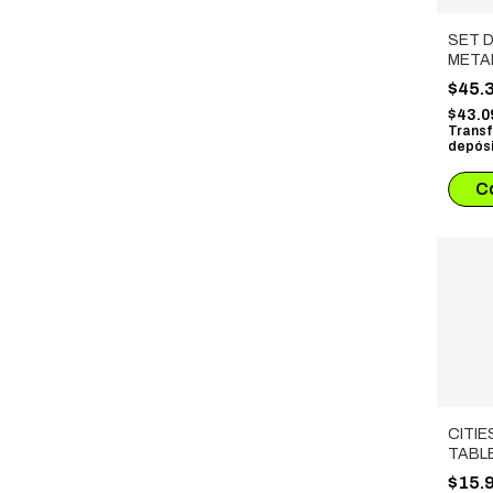
SET 
META
SPIN
$45.
ESTUC
$43.0
CUER
Transf
CLAR
depósi
CITIE
TABL
LOGR
$15.