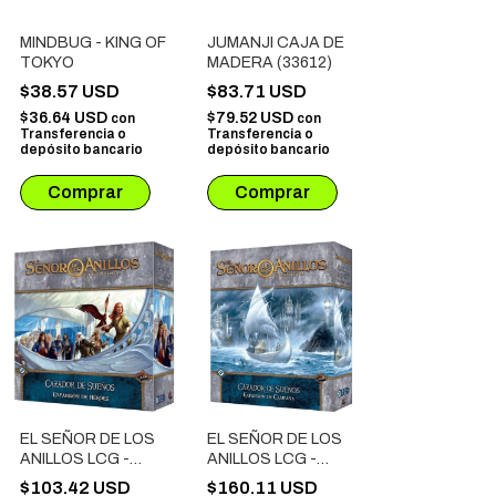
MINDBUG - KING OF
JUMANJI CAJA DE
TOKYO
MADERA (33612)
$38.57 USD
$83.71 USD
$36.64 USD
$79.52 USD
con
con
Transferencia o
Transferencia o
depósito bancario
depósito bancario
EL SEÑOR DE LOS
EL SEÑOR DE LOS
ANILLOS LCG -
ANILLOS LCG -
CAZADOR DE
CAZADOR DE
$103.42 USD
$160.11 USD