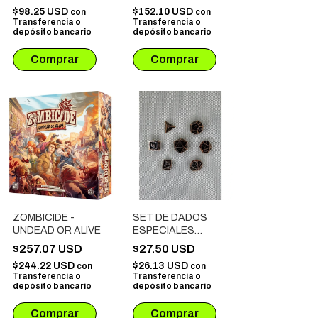
SUEÑOS EXP.
SUEÑOS EXP.
$98.25 USD
$152.10 USD
con
con
HÉROES
CAMPAÑAS
Transferencia o
Transferencia o
depósito bancario
depósito bancario
ZOMBICIDE -
SET DE DADOS
UNDEAD OR ALIVE
ESPECIALES
METALICOS ROL #
$257.07 USD
$27.50 USD
39
$244.22 USD
$26.13 USD
con
con
Transferencia o
Transferencia o
depósito bancario
depósito bancario