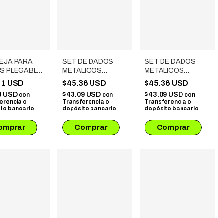
EJA PARA
SET DE DADOS
SET DE DADOS
S PLEGABLE
METALICOS
METALICOS
ERCIOPELO
SPINNER CON
SPINNER CON
11 USD
$45.36 USD
$45.36 USD
E
ESTUCHE SIMIL
ESTUCHE SIMIL
0 USD
$43.09 USD
$43.09 USD
con
con
con
CUERO # 03
CUERO # 09
erencia o
Transferencia o
Transferencia o
BORDO
COBRE
to bancario
depósito bancario
depósito bancario