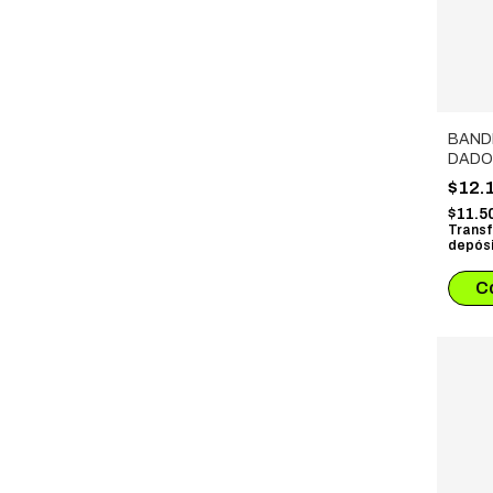
BAND
DADO
DE T
$12.
VERD
$11.5
Transf
depósi