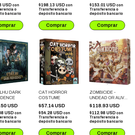
SAGA
3 USD
$198.13 USD
$153.01 USD
con
con
con
erencia o
Transferencia o
Transferencia o
to bancario
depósito bancario
depósito bancario
LHU DARK
CAT HORROR
ZOMBICIDE -
IDENCE
COSTUME
UNDEAD OR ALIVE
GEARS & GUNS
.50 USD
$57.14 USD
$118.93 USD
08 USD
$54.28 USD
$112.98 USD
con
con
con
erencia o
Transferencia o
Transferencia o
to bancario
depósito bancario
depósito bancario