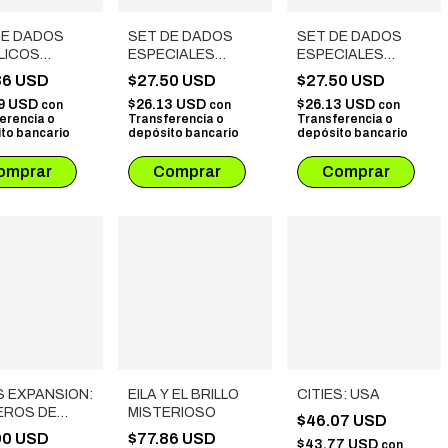
DE DADOS
SET DE DADOS
SET DE DADOS
LICOS
ESPECIALES
ESPECIALES
NER CON
METALICOS ROL #
METALICOS ROL #
36 USD
$27.50 USD
$27.50 USD
HE SIMIL
90
17
9 USD
$26.13 USD
$26.13 USD
con
con
con
O # 07 VERDE
erencia o
Transferencia o
Transferencia o
O
to bancario
depósito bancario
depósito bancario
S EXPANSION:
EILA Y EL BRILLO
CITIES: USA
EROS DE
MISTERIOSO
$46.07 USD
O DE CIUDAD
90 USD
$77.86 USD
$43.77 USD
con