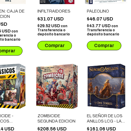
EN: CAJA DE
INFILTRAIDORES
PALEOLINO
ACION
$31.07 USD
$46.07 USD
USD
$29.52 USD
$43.77 USD
con
con
Transferencia o
Transferencia o
5 USD
con
depósito bancario
depósito bancario
erencia o
to bancario
CIDE -
ZOMBICIDE
EL SEÑOR DE LOS
ICOS
SEGUNDA EDICION
ANILLOS LCG - LAS
VADOS
DOS TORRES EXP.
14 USD
$208.56 USD
$161.06 USD