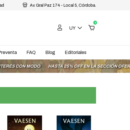
dad
Av. Gral Paz 174 - Local 5, Córdoba.
0
UY
Preventa
FAQ
Blog
Editoriales
O
HASTA 25% OFF EN LA SECCIÓN OFERTAS
ENVÍOS A 