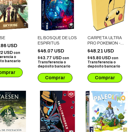
ISE
EL BOSQUE DE LOS
CARPETA ULTRA
ESPIRITUS
PRO POKEMON -
.86 USD
PIKACHU
$46.07 USD
$48.21 USD
22 USD
con
erencia o
$43.77 USD
$45.80 USD
con
con
to bancario
Transferencia o
Transferencia o
depósito bancario
depósito bancario