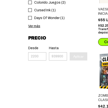
Colorido Juegos (2)
VAES
Cursed Ink (1)
INICI
Days Of Wonder (1)
$55 
$52.2
Ver más
Transf
depósi
PRECIO
Desde
Hasta
Aplicar
ZOMBI
CLAS
RENO
$42.