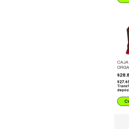
CAJA
ORGA
PARA
$28.
DADO
$27.4
Transf
depósi