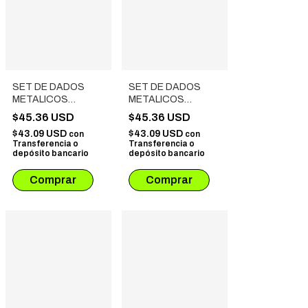
SET DE DADOS
SET DE DADOS
METALICOS
METALICOS
SPINNER CON
SPINNER CON
$45.36 USD
$45.36 USD
ESTUCHE SIMIL
ESTUCHE SIMIL
$43.09 USD
$43.09 USD
con
con
CUERO # 06
CUERO # 08
Transferencia o
Transferencia o
DORADO
BRONCE
depósito bancario
depósito bancario