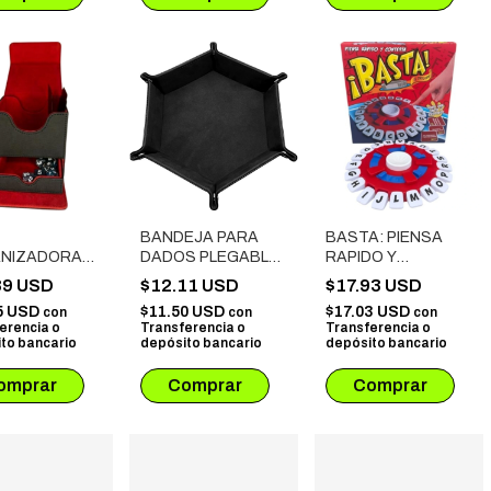
BANDEJA PARA
BASTA: PIENSA
NIZADORA
DADOS PLEGABLE
RAPIDO Y
 CARTAS +
DE TERCIOPELO
CONTESTA
89 USD
$12.11 USD
$17.93 USD
S # 01
NEGRO
5 USD
$11.50 USD
$17.03 USD
con
con
con
erencia o
Transferencia o
Transferencia o
to bancario
depósito bancario
depósito bancario