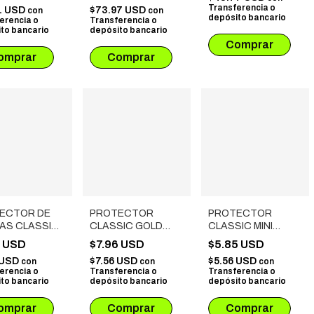
ATROS
Transferencia o
1 USD
$73.97 USD
con
con
depósito bancario
erencia o
Transferencia o
to bancario
depósito bancario
ECTOR DE
PROTECTOR
PROTECTOR
AS CLASSIC
CLASSIC GOLD
CLASSIC MINI
ER (65X100
(80X120 MM) 110
CHIMERA (43X65
6 USD
$7.96 USD
$5.85 USD
10 UNIDADES
UNIDADES
MM) 110 UNIDADES
 USD
$7.56 USD
$5.56 USD
con
con
con
erencia o
Transferencia o
Transferencia o
to bancario
depósito bancario
depósito bancario