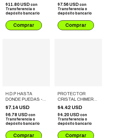
(63.5X88 MM) 75
UNIDADES
$11.80 USD
$7.56 USD
con
con
UNIDADES
Transferencia o
Transferencia o
depósito bancario
depósito bancario
H.D.P HASTA
PROTECTOR
DONDE PUEDAS -
CRISTAL CHIMERA
SEXO 2: CON ESTA
(57.5X89 MM) 110
$7.14 USD
$4.42 USD
ACABAMOS
UNIDADES
$6.78 USD
$4.20 USD
con
con
Transferencia o
Transferencia o
depósito bancario
depósito bancario