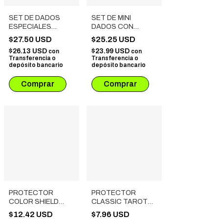
SET DE DADOS
SET DE MINI
ESPECIALES
DADOS CON
METALICOS ROL #
ESTUCHE DE
$27.50 USD
$25.25 USD
19
RELOJ DE
$26.13 USD
$23.99 USD
con
con
BOLSILLO
Transferencia o
Transferencia o
depósito bancario
depósito bancario
PROTECTOR
PROTECTOR
COLOR SHIELD
CLASSIC TAROT
AZUL STANDARD
(70X120 MM) 110
$12.42 USD
$7.96 USD