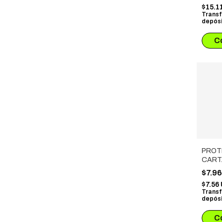
+ TE
$15.1
Transf
depósi
PROT
CART
COPP
$7.9
MM) 1
$7.56
Transf
depósi