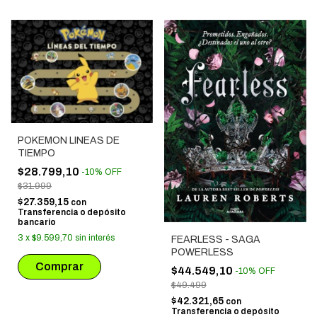
POKEMON LINEAS DE
TIEMPO
$28.799,10
-
10
%
OFF
$31.999
$27.359,15
con
Transferencia o depósito
bancario
3
x
$9.599,70
sin interés
FEARLESS - SAGA
POWERLESS
$44.549,10
-
10
%
OFF
$49.499
$42.321,65
con
Transferencia o depósito