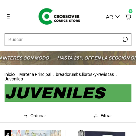
0
AR
 CON MODO
HASTA 25% OFF EN LA SECCIÓN OFERTAS
E
Inicio
.
Materia Principal
.
breadcrumbs.libros-y-revistas
.
Juveniles
JUVENILES
Ordenar
Filtrar