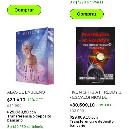
3
x
$7.770
sin interés
ALAS DE ENSUEÑO
FIVE NIGHTS AT FREDDY'S
- ESCALOFRIOS DE
$31.410
-
10
%
OFF
FAZBEAR # 04:
$30.599,10
-
10
%
OFF
$34.900
ACERCATE MAS
$33.999
$29.839,50
con
Transferencia o depósito
$29.069,15
con
bancario
Transferencia o depósito
bancario
3
x
$10.470
sin interés