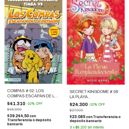
COMPAS # 02: LOS
SECRET KINGDOME # 06:
COMPAS ESCAPAN DE LA
LA PLAYA
PRISION
RESPLANDECIENTE
$41.310
-
10
%
OFF
$24.300
-
10
%
OFF
$45.900
$27.000
$39.244,50
con
$23.085
con
Transferencia o
Transferencia o depósito
depósito bancario
bancario
3
x
$8.100
sin interés