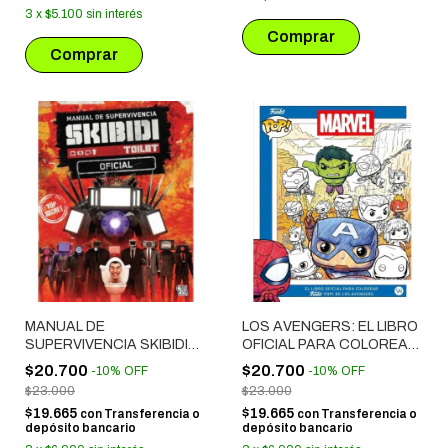
3
x
$5.100
sin interés
MANUAL DE
LOS AVENGERS: EL LIBRO
SUPERVIVENCIA SKIBIDI
OFICIAL PARA COLOREAR
TOILET OFICIAL
FUNKO POP
$20.700
$20.700
-
10
%
OFF
-
10
%
OFF
$23.000
$23.000
$19.665
$19.665
con
Transferencia o
con
Transferencia o
depósito bancario
depósito bancario