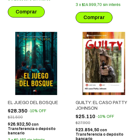
3
x
$14.999,70
sin interés
EL JUEGO DEL BOSQUE
GUILTY: EL CASO PATTY
JOHNSON
$28.350
-
10
%
OFF
$25.110
-
10
%
OFF
$31.500
$27.900
$26.932,50
con
Transferencia o depósito
$23.854,50
con
bancario
Transferencia o depósito
bancario
3
x
$9.450
sin interés