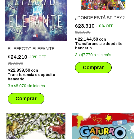
¿DONDE ESTÁ SPIDEY?
$23.310
-
10
%
OFF
$25.900
$22.144,50
con
Transferencia o depósito
bancario
EL EFECTO ELEFANTE
3
x
$7.770
sin interés
$24.210
-
10
%
OFF
$26.900
$22.999,50
con
Transferencia o depósito
bancario
3
x
$8.070
sin interés