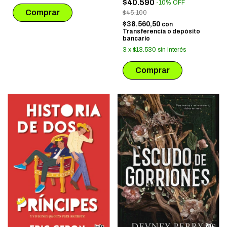
$40.590
-
10
%
OFF
$45.100
$38.560,50
con
Transferencia o depósito
bancario
3
x
$13.530
sin interés