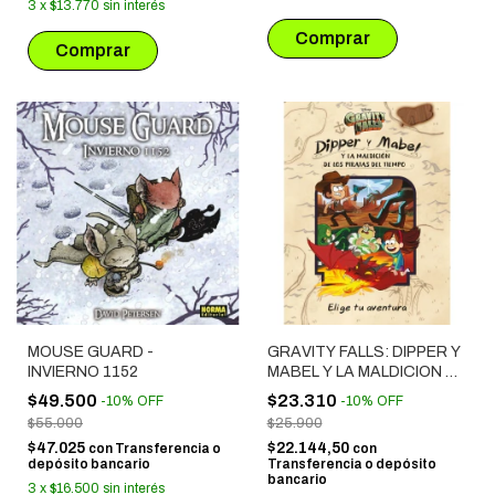
3
x
$13.770
sin interés
MOUSE GUARD -
GRAVITY FALLS: DIPPER Y
INVIERNO 1152
MABEL Y LA MALDICION DE
LOS PIRATAS DEL TIEMPO
$49.500
$23.310
-
10
%
OFF
-
10
%
OFF
$55.000
$25.900
$47.025
$22.144,50
con
Transferencia o
con
depósito bancario
Transferencia o depósito
bancario
3
x
$16.500
sin interés