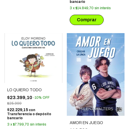
bancario
3
x
$14.849,70
sin interés
LO QUIERO TODO
$23.399,10
-
10
%
OFF
$25.999
$22.229,15
con
Transferencia o depósito
bancario
AMOR EN JUEGO
3
x
$7.799,70
sin interés