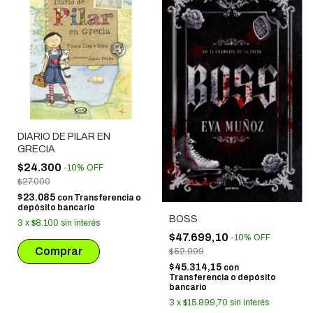
DIARIO DE PILAR EN
GRECIA
$24.300
-
10
%
OFF
$27.000
$23.085
con
Transferencia o
depósito bancario
BOSS
3
x
$8.100
sin interés
$47.699,10
-
10
%
OFF
$52.999
$45.314,15
con
Transferencia o depósito
bancario
3
x
$15.899,70
sin interés