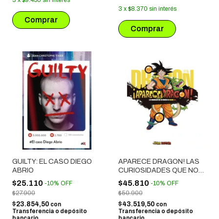
3
x
$8.370
sin interés
GUILTY: EL CASO DIEGO
APARECE DRAGON! LAS
ABRIO
CURIOSIDADES QUE NO
CONOCIAS DE DRAGON
$25.110
$45.810
-
10
%
OFF
-
10
%
OFF
BALL
$27.900
$50.900
$23.854,50
$43.519,50
con
con
Transferencia o depósito
Transferencia o depósito
bancario
bancario