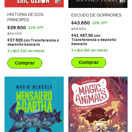
HISTORIA DE DOS
ESCUDO DE GORRIONES
PRINCIPES
$43.650
-
10
%
OFF
$39.600
-
10
%
OFF
$48.500
$44.000
$41.467,50
con
Transferencia o depósito
$37.620
con
Transferencia o
bancario
depósito bancario
3
x
$14.550
sin interés
3
x
$13.200
sin interés