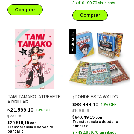
3
x
$10.199,70
sin interés
Envío gratis
TAMI TAMAKO: ATREVETE
¿DONDE ESTA WALLY?
A BRILLAR
$98.999,10
-
10
%
OFF
$21.599,10
-
10
%
OFF
$109.999
$23.999
$94.049,15
con
Transferencia o depósito
$20.519,15
con
bancario
Transferencia o depósito
bancario
3
x
$32.999,70
sin interés