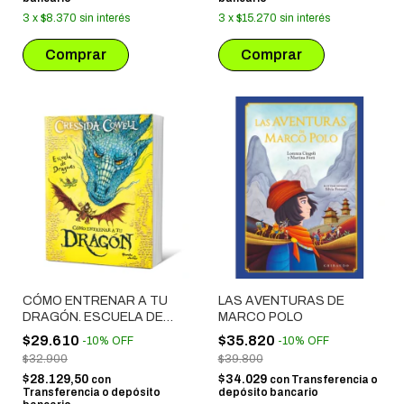
3
x
$8.370
sin interés
3
x
$15.270
sin interés
CÓMO ENTRENAR A TU
LAS AVENTURAS DE
DRAGÓN. ESCUELA DE
MARCO POLO
DRAGONES
$29.610
$35.820
-
10
%
OFF
-
10
%
OFF
$32.900
$39.800
$28.129,50
$34.029
con
con
Transferencia o
Transferencia o depósito
depósito bancario