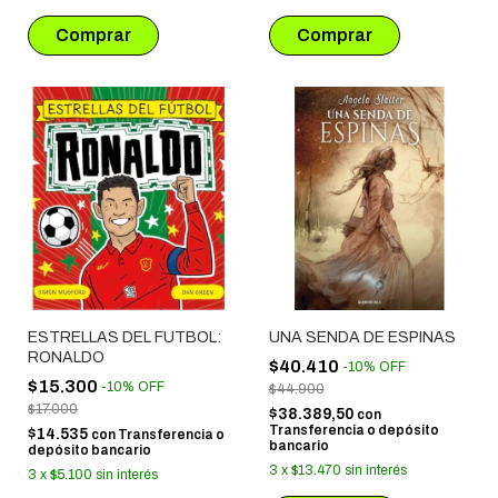
ESTRELLAS DEL FUTBOL:
UNA SENDA DE ESPINAS
RONALDO
$40.410
-
10
%
OFF
$15.300
-
10
%
OFF
$44.900
$17.000
$38.389,50
con
Transferencia o depósito
$14.535
con
Transferencia o
bancario
depósito bancario
3
x
$13.470
sin interés
3
x
$5.100
sin interés