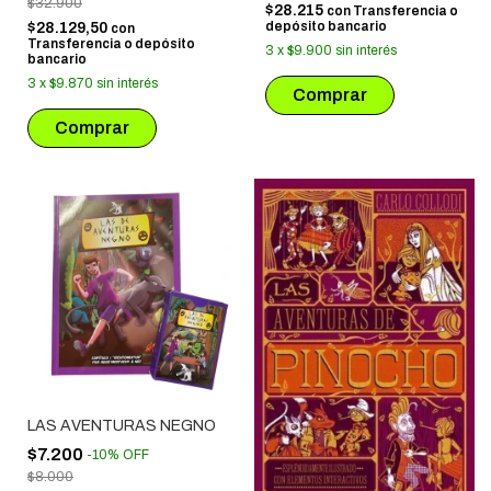
$32.900
$28.215
con
Transferencia o
depósito bancario
$28.129,50
con
Transferencia o depósito
3
x
$9.900
sin interés
bancario
3
x
$9.870
sin interés
LAS AVENTURAS NEGNO
$7.200
-
10
%
OFF
$8.000