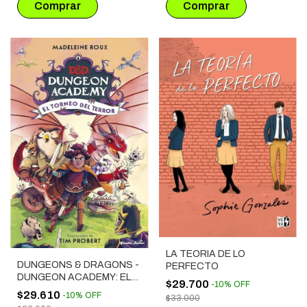
LA TEORIA DE LO
DUNGEONS & DRAGONS -
PERFECTO
DUNGEON ACADEMY: EL
$29.700
-
10
%
OFF
TORNEO DEL TERROR
$29.610
-
10
%
OFF
$33.000