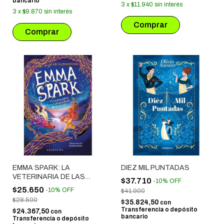
bancario
3
x
$11.940
sin interés
3
x
$9.870
sin interés
EMMA SPARK: LA
DIEZ MIL PUNTADAS
VETERINARIA DE LAS
$37.710
-
10
%
OFF
CRIATURAS MAGICAS
$25.650
-
10
%
OFF
$41.900
$28.500
$35.824,50
con
Transferencia o depósito
$24.367,50
con
bancario
Transferencia o depósito