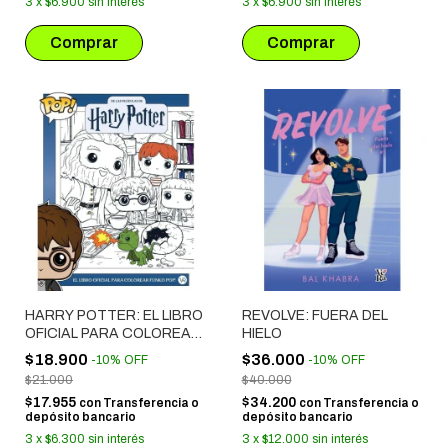
3
x
$6.900
sin interés
3
x
$6.900
sin interés
HARRY POTTER: EL LIBRO
REVOLVE: FUERA DEL
OFICIAL PARA COLOREAR
HIELO
FUNKO POP !
$18.900
$36.000
-
10
%
OFF
-
10
%
OFF
$21.000
$40.000
$17.955
$34.200
con
Transferencia o
con
Transferencia o
depósito bancario
depósito bancario
3
x
$6.300
sin interés
3
x
$12.000
sin interés