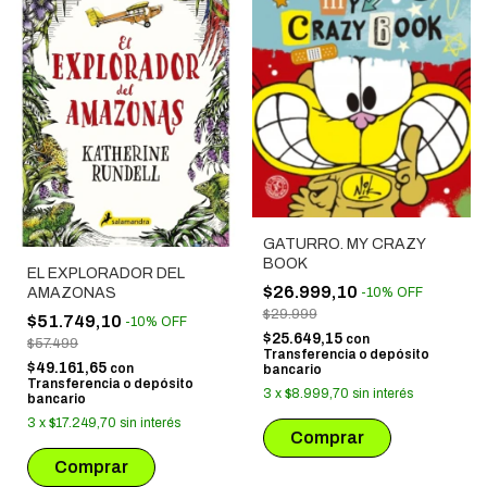
GATURRO. MY CRAZY
BOOK
EL EXPLORADOR DEL
$26.999,10
-
10
%
OFF
AMAZONAS
$29.999
$51.749,10
-
10
%
OFF
$25.649,15
con
$57.499
Transferencia o depósito
$49.161,65
con
bancario
Transferencia o depósito
3
x
$8.999,70
sin interés
bancario
3
x
$17.249,70
sin interés