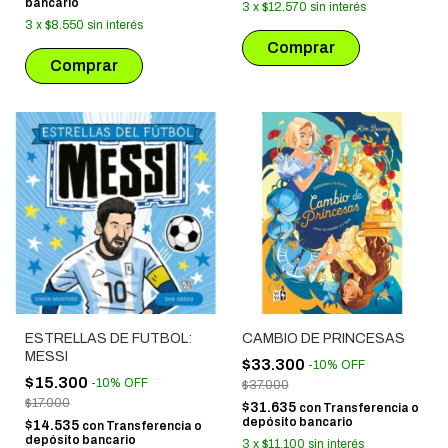
bancario
3
x
$12.570
sin interés
3
x
$8.550
sin interés
ESTRELLAS DE FUTBOL:
CAMBIO DE PRINCESAS
MESSI
$33.300
-
10
%
OFF
$15.300
-
10
%
OFF
$37.000
$17.000
$31.635
con
Transferencia o
depósito bancario
$14.535
con
Transferencia o
depósito bancario
3
x
$11.100
sin interés