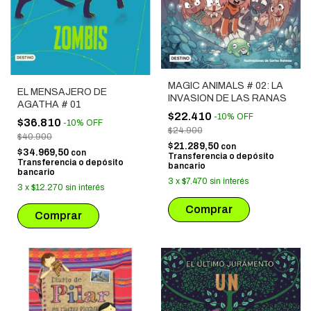
MAGIC ANIMALS # 02: LA
EL MENSAJERO DE
INVASION DE LAS RANAS
AGATHA # 01
$22.410
-
10
%
OFF
$36.810
-
10
%
OFF
$24.900
$40.900
$21.289,50
con
$34.969,50
con
Transferencia o depósito
Transferencia o depósito
bancario
bancario
3
x
$7.470
sin interés
3
x
$12.270
sin interés