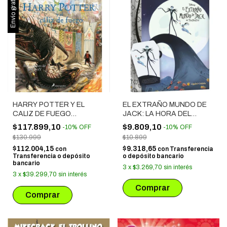
Envío gratis
HARRY POTTER Y EL
EL EXTRAÑO MUNDO DE
CALIZ DE FUEGO
JACK: LA HORA DEL
(ILUSTRADO)
CUENTO
$117.899,10
$9.809,10
-
10
%
OFF
-
10
%
OFF
$130.999
$10.899
$112.004,15
$9.318,65
con
con
Transferencia
Transferencia o depósito
o depósito bancario
bancario
3
x
$3.269,70
sin interés
3
x
$39.299,70
sin interés