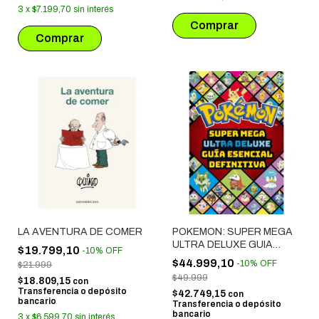
3
x
$7.199,70
sin interés
LA AVENTURA DE COMER
POKEMON: SUPER MEGA
ULTRA DELUXE GUIA
$19.799,10
-
10
%
OFF
ESENCIAL DEFINITIVA
$44.999,10
-
10
%
OFF
$21.999
$49.999
$18.809,15
con
Transferencia o depósito
$42.749,15
con
bancario
Transferencia o depósito
bancario
3
x
$6.599,70
sin interés