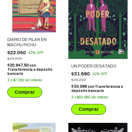
DIARIO DE PILAR EN
MACHU PICHU
$22.050
-
10
%
OFF
$24.500
$20.947,50
con
UN PODER DESATADO
Transferencia o depósito
$31.680
bancario
-
10
%
OFF
$35.200
3
x
$7.350
sin interés
$30.096
con
Transferencia o
depósito bancario
3
x
$10.560
sin interés