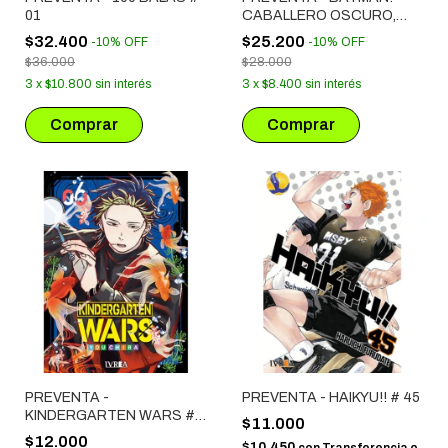
01
CABALLERO OSCURO,
CIUDAD OSCURA
$32.400
$25.200
-
10
%
OFF
-
10
%
OFF
$36.000
$28.000
3
x
$10.800
sin interés
3
x
$8.400
sin interés
PREVENTA -
PREVENTA - HAIKYU!! # 45
KINDERGARTEN WARS #
$11.000
06
$12.000
$10.450
con
Transferencia o