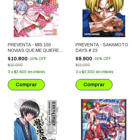
PREVENTA - MIS 100
PREVENTA - SAKAMOTO
NOVIAS QUE ME QUIEREN
DAYS # 23
MUCHO MUCHO # 16
$10.800
$9.900
-
10
%
OFF
-
10
%
OFF
$12.000
$11.000
3
x
$3.600
sin interés
3
x
$3.300
sin interés