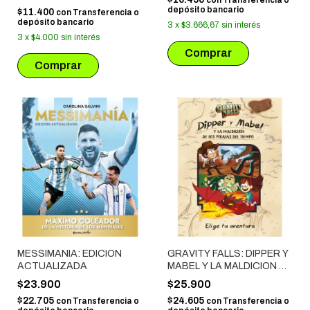
depósito bancario
$11.400
con
Transferencia o
depósito bancario
3
x
$3.666,67
sin interés
3
x
$4.000
sin interés
MESSIMANIA: EDICION
GRAVITY FALLS: DIPPER Y
ACTUALIZADA
MABEL Y LA MALDICION DE
LOS PIRATAS DEL TIEMPO
$23.900
$25.900
$22.705
$24.605
con
Transferencia o
con
Transferencia o