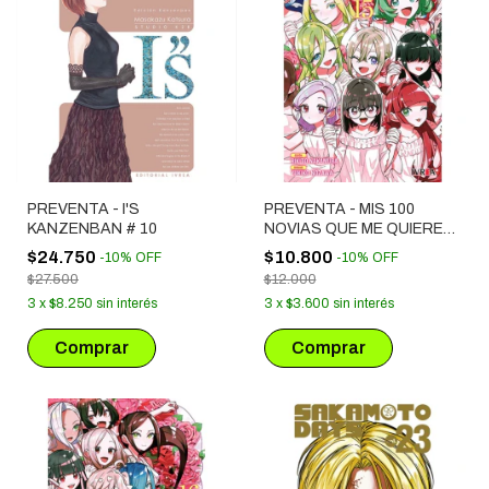
PREVENTA - I'S
PREVENTA - MIS 100
KANZENBAN # 10
NOVIAS QUE ME QUIEREN
MUCHO MUCHO # 15
$24.750
$10.800
-
10
%
OFF
-
10
%
OFF
$27.500
$12.000
3
x
$8.250
sin interés
3
x
$3.600
sin interés