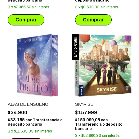
depósito bancario
depósito bancario
3
x
$7.966,67
sin interés
3
x
$8.633,33
sin interés
Envío gratis
ALAS DE ENSUEÑO
SKYRISE
$34.900
$157.999
$33.155
$150.099,05
con
Transferencia o
con
depósito bancario
Transferencia o depósito
bancario
3
x
$11.633,33
sin interés
3
x
$52.666,33
sin interés