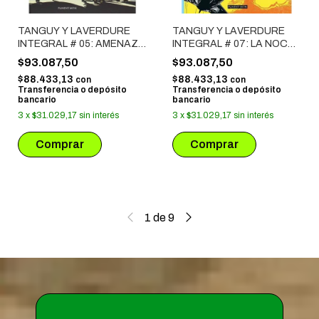
TANGUY Y LAVERDURE
TANGUY Y LAVERDURE
INTEGRAL # 05: AMENAZA
INTEGRAL # 07: LA NOCHE
EN MURUROA
DEL VAMPIRO
$93.087,50
$93.087,50
$88.433,13
$88.433,13
con
con
Transferencia o depósito
Transferencia o depósito
bancario
bancario
3
x
$31.029,17
sin interés
3
x
$31.029,17
sin interés
1
de
9