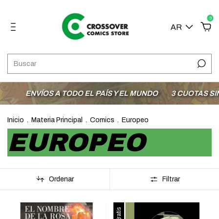
0
AR
VÍOS A TODO EL PAÍS Y EL MUNDO
3 CUOTAS SIN INTERÉ
Inicio
.
Materia Principal
.
Comics
.
Europeo
EUROPEO
Ordenar
Filtrar