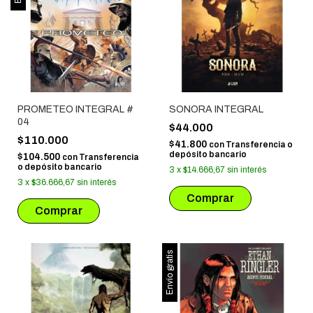
PROMETEO INTEGRAL #
SONORA INTEGRAL
04
$44.000
$110.000
$41.800
con
Transferencia o
depósito bancario
$104.500
con
Transferencia
o depósito bancario
3
x
$14.666,67
sin interés
3
x
$36.666,67
sin interés
Envío gratis