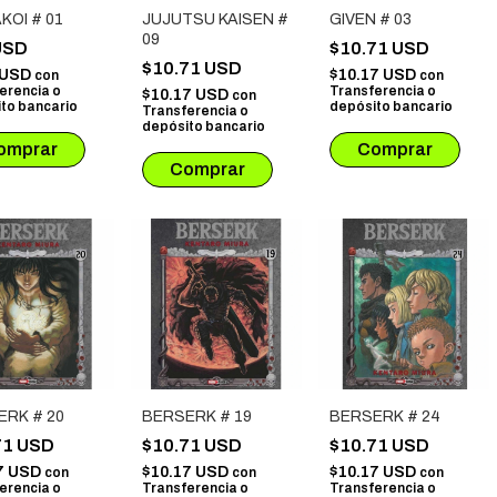
OI # 01
JUJUTSU KAISEN #
GIVEN # 03
09
USD
$10.71 USD
$10.71 USD
 USD
$10.17 USD
con
con
erencia o
Transferencia o
$10.17 USD
con
to bancario
depósito bancario
Transferencia o
depósito bancario
ERK # 20
BERSERK # 19
BERSERK # 24
71 USD
$10.71 USD
$10.71 USD
7 USD
$10.17 USD
$10.17 USD
con
con
con
erencia o
Transferencia o
Transferencia o