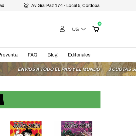
dad
Av. Gral Paz 174 - Local 5, Córdoba.
0
US
Preventa
FAQ
Blog
Editoriales
S A TODO EL PAÍS Y EL MUNDO
3 CUOTAS SIN INTERÉS 
A