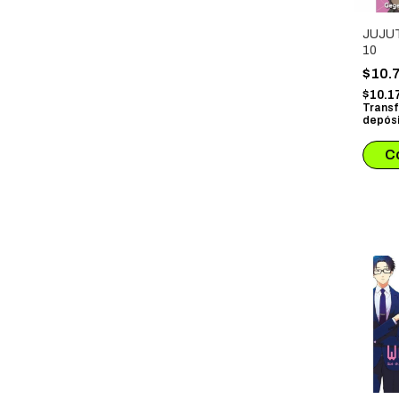
JUJU
10
$10.
$10.1
Transf
depósi