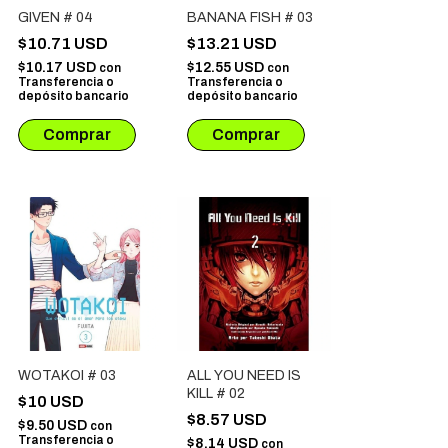
GIVEN # 04
BANANA FISH # 03
$10.71 USD
$13.21 USD
$10.17 USD
$12.55 USD
con
con
Transferencia o
Transferencia o
depósito bancario
depósito bancario
WOTAKOI # 03
ALL YOU NEED IS
KILL # 02
$10 USD
$8.57 USD
$9.50 USD
con
Transferencia o
$8.14 USD
con