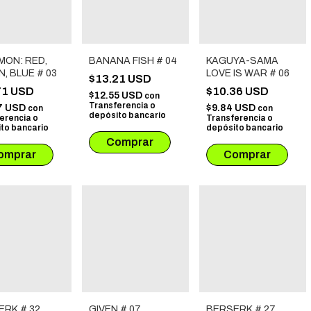
MON: RED,
BANANA FISH # 04
KAGUYA-SAMA
, BLUE # 03
LOVE IS WAR # 06
$13.21 USD
71 USD
$10.36 USD
$12.55 USD
con
Transferencia o
7 USD
$9.84 USD
con
con
depósito bancario
erencia o
Transferencia o
to bancario
depósito bancario
ERK # 32
GIVEN # 07
BERSERK # 27