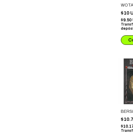
WOTAK
$10 
$9.50
Transf
depósi
BERS
$10.
$10.1
Transf