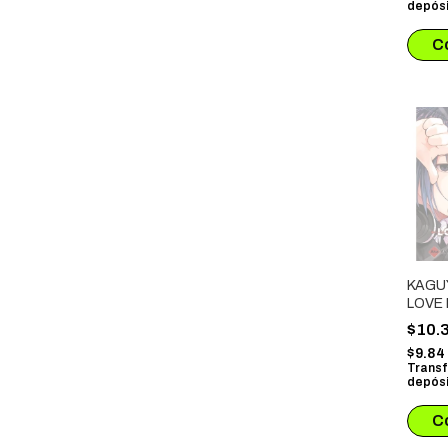
depósi
KAGU
LOVE 
$10.
$9.8
Transf
depósi