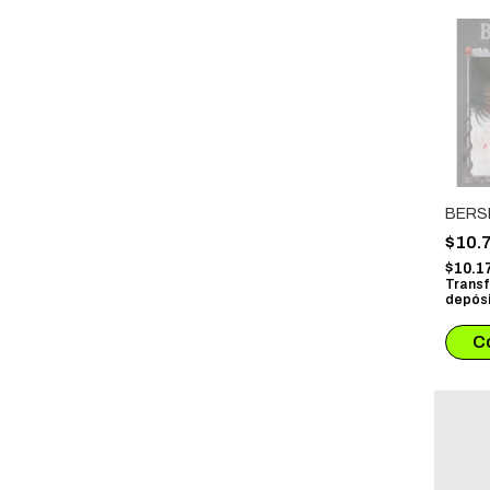
BERS
$10.
$10.1
Transf
depósi