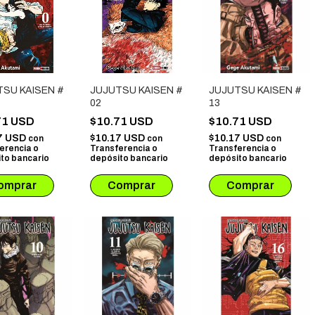
TSU KAISEN #
JUJUTSU KAISEN #
JUJUTSU KAISEN #
02
13
71 USD
$10.71 USD
$10.71 USD
7 USD
$10.17 USD
$10.17 USD
con
con
con
erencia o
Transferencia o
Transferencia o
to bancario
depósito bancario
depósito bancario