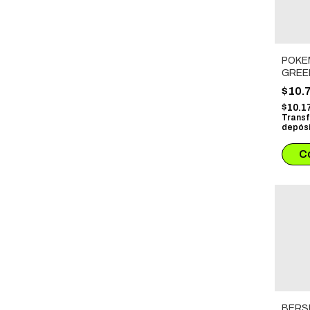
POKE
GREEN
$10.
$10.1
Transf
depósi
BERS