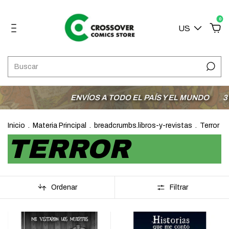
0
US
ENVÍOS A TODO EL PAÍS Y EL MUNDO
3 CUOTA
Inicio
.
Materia Principal
.
breadcrumbs.libros-y-revistas
.
Terror
TERROR
Ordenar
Filtrar