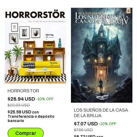
HORRORSTOR
$26.94 USD
-
10
%
OFF
$29.93 USD
LOS SUEÑOS DE LA CASA
$25.59 USD
con
DE LA BRUJA
Transferencia o depósito
bancario
$7.07 USD
-
10
%
OFF
$7.86 USD
$6.72 USD