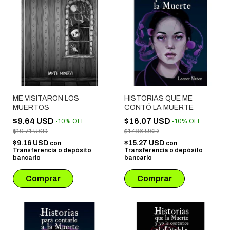
ME VISITARON LOS
HISTORIAS QUE ME
MUERTOS
CONTÓ LA MUERTE
$9.64 USD
$16.07 USD
-
10
%
OFF
-
10
%
OFF
$10.71 USD
$17.86 USD
$9.16 USD
$15.27 USD
con
con
Transferencia o depósito
Transferencia o depósito
bancario
bancario