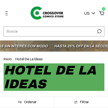
0
US
ERÉS CON MODO
HASTA 25% OFF EN LA SECCIÓN OFERTAS
Inicio
.
Hotel De La Ideas
HOTEL DE LA
IDEAS
Ordenar
Filtrar