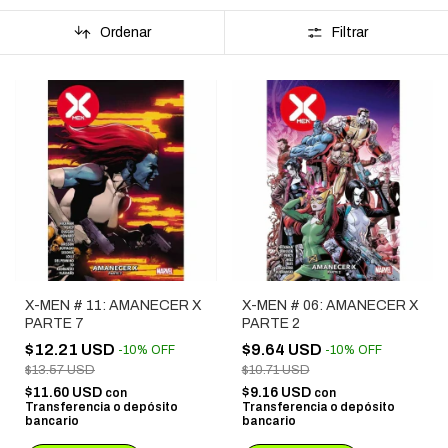
Ordenar
Filtrar
X-MEN # 11: AMANECER X
X-MEN # 06: AMANECER X
PARTE 7
PARTE 2
$12.21 USD
$9.64 USD
-
10
%
OFF
-
10
%
OFF
$13.57 USD
$10.71 USD
$11.60 USD
$9.16 USD
con
con
Transferencia o depósito
Transferencia o depósito
bancario
bancario