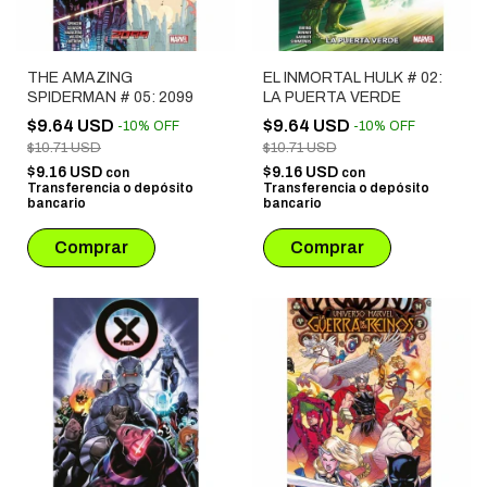
THE AMAZING
EL INMORTAL HULK # 02:
SPIDERMAN # 05: 2099
LA PUERTA VERDE
$9.64 USD
$9.64 USD
-
10
%
OFF
-
10
%
OFF
$10.71 USD
$10.71 USD
$9.16 USD
$9.16 USD
con
con
Transferencia o depósito
Transferencia o depósito
bancario
bancario