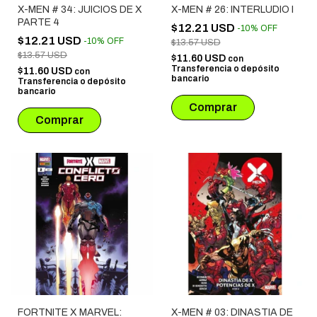
X-MEN # 34: JUICIOS DE X
X-MEN # 26: INTERLUDIO I
PARTE 4
$12.21 USD
-
10
%
OFF
$12.21 USD
-
10
%
OFF
$13.57 USD
$13.57 USD
$11.60 USD
con
Transferencia o depósito
$11.60 USD
con
bancario
Transferencia o depósito
bancario
FORTNITE X MARVEL:
X-MEN # 03: DINASTIA DE