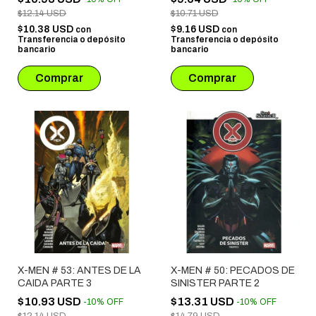
$12.14 USD
$10.71 USD
$10.38 USD
$9.16 USD
con
con
Transferencia o depósito
Transferencia o depósito
bancario
bancario
X-MEN # 53: ANTES DE LA
X-MEN # 50: PECADOS DE
CAIDA PARTE 3
SINISTER PARTE 2
$10.93 USD
$13.31 USD
-
10
%
OFF
-
10
%
OFF
$12.14 USD
$14.79 USD