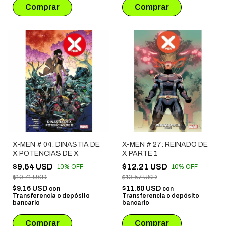
X-MEN # 04: DINASTIA DE
X-MEN # 27: REINADO DE
X POTENCIAS DE X
X PARTE 1
$9.64 USD
$12.21 USD
-
10
%
OFF
-
10
%
OFF
$10.71 USD
$13.57 USD
$9.16 USD
$11.60 USD
con
con
Transferencia o depósito
Transferencia o depósito
bancario
bancario