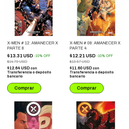
X-MEN # 12: AMANECER X
X-MEN # 08: AMANECER X
PARTE 8
PARTE 4
$13.31 USD
$12.21 USD
-
10
%
OFF
-
10
%
OFF
$14.79 USD
$13.57 USD
$12.64 USD
$11.60 USD
con
con
Transferencia o depósito
Transferencia o depósito
bancario
bancario