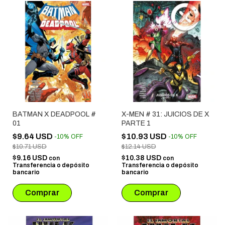
BATMAN X DEADPOOL #
X-MEN # 31: JUICIOS DE X
01
PARTE 1
$9.64 USD
$10.93 USD
-
10
%
OFF
-
10
%
OFF
$10.71 USD
$12.14 USD
$9.16 USD
$10.38 USD
con
con
Transferencia o depósito
Transferencia o depósito
bancario
bancario