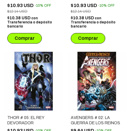
HELLFIRE GALA 2022)
$10.93 USD
$10.93 USD
-
10
%
OFF
-
10
%
OFF
$12.14 USD
$12.14 USD
$10.38 USD
$10.38 USD
con
con
Transferencia o depósito
Transferencia o depósito
bancario
bancario
THOR # 05: EL REY
AVENGERS # 02: LA
DEVORADOR
GUERRA DE LOS REINOS
$10.93 USD
$9.64 USD
-
10
%
OFF
-
10
%
OFF