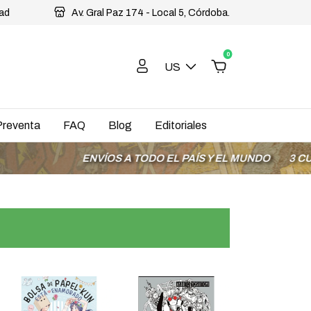
dad
Av. Gral Paz 174 - Local 5, Córdoba.
0
US
Preventa
FAQ
Blog
Editoriales
ENVÍOS A TODO EL PAÍS Y EL MUNDO
3 CUOTAS SIN