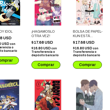
DY IDOL
¡HAGAMOSLO
BOLSA DE PAPEL-
OTRA VEZ!
KUN ESTÁ
68 USD
ENAMORADO # 01
$17.68 USD
$17.68 USD
0 USD
con
erencia o
$16.80 USD
$16.80 USD
con
con
to bancario
Transferencia o
Transferencia o
depósito bancario
depósito bancario