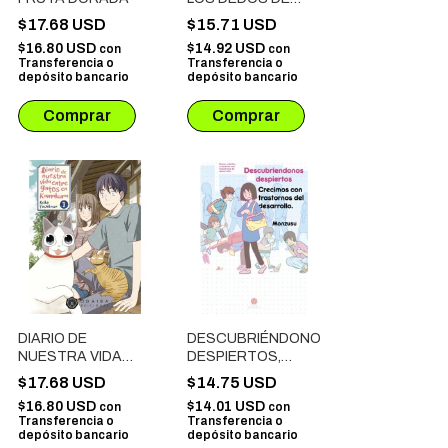
FUEGO # 04
$17.68 USD
$15.71 USD
$16.80 USD
$14.92 USD
con
con
Transferencia o
Transferencia o
depósito bancario
depósito bancario
DIARIO DE
DESCUBRIÉNDONOS
NUESTRA VIDA
DESPIERTOS,
ENTRE GATOS EN
CRECIMOS CON
$17.68 USD
$14.75 USD
KAMAKURA # 01
TRASTORNOS DEL
$16.80 USD
$14.01 USD
con
con
DESARROLLO
Transferencia o
Transferencia o
depósito bancario
depósito bancario