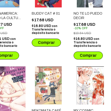
NAMERICA:
BUDDY CAT # 01
NO TE LO PUEDO
 LA CULTURA
DECIR
$17.68 USD
JAPONESA
27 USD
$17.68 USD
$16.80 USD
con
UISTÓ
FF
-
10
%
OFF
Transferencia o
DENTE
depósito bancario
9 USD
$19.64 USD
1 USD
$16.80 USD
con
con
erencia o
Transferencia o
to bancario
depósito bancario
NEKOMATA CAFÉ
MY COSMIC