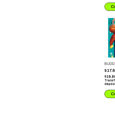
BUDDY
$17.
$16.8
Transf
depósi