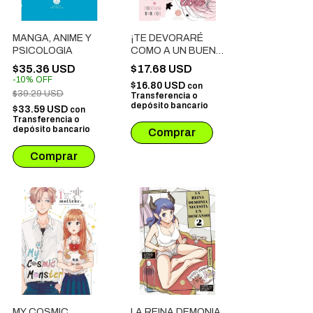
MANGA, ANIME Y
¡TE DEVORARÉ
PSICOLOGIA
COMO A UN BUEN
LIBRO!
$35.36 USD
$17.68 USD
-
10
%
OFF
$16.80 USD
con
$39.29 USD
Transferencia o
depósito bancario
$33.59 USD
con
Transferencia o
depósito bancario
MY COSMIC
LA REINA DEMONIA