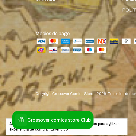
POLÍT
Medios de pago
Copyright Crossover Comics Store - 2026. Todos los derec
Al navegar por este sitio
aceptás el uso de cookies
para agilizar tu
experiencia de compra.
Entendido