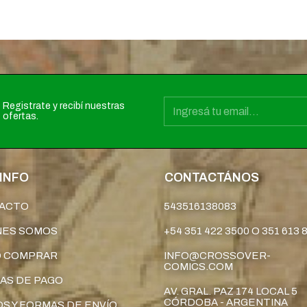
Registrate y recibí nuestras
ofertas.
INFO
CONTACTÁNOS
ACTO
543516138083
NES SOMOS
+54 351 422 3500 O 351 613 
 COMPRAR
INFO@CROSSOVER-
COMICS.COM
AS DE PAGO
AV. GRAL. PAZ 174 LOCAL 5
CÓRDOBA - ARGENTINA
S Y FORMAS DE ENVÍO