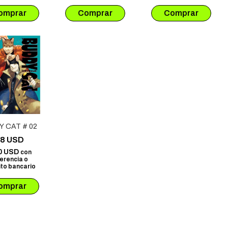
 CAT # 02
68 USD
0 USD
con
erencia o
to bancario