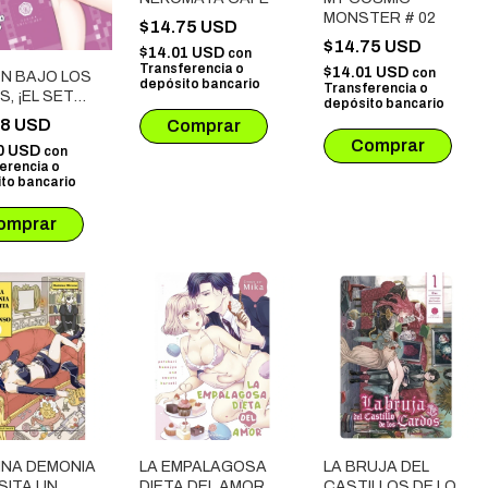
MONSTER # 02
$14.75 USD
$14.75 USD
$14.01 USD
con
Transferencia o
$14.01 USD
con
ÓN BAJO LOS
depósito bancario
Transferencia o
, ¡EL SET
depósito bancario
 QUE ARDE!
68 USD
0 USD
con
erencia o
to bancario
INA DEMONIA
LA EMPALAGOSA
LA BRUJA DEL
SITA UN
DIETA DEL AMOR
CASTILLOS DE LOS