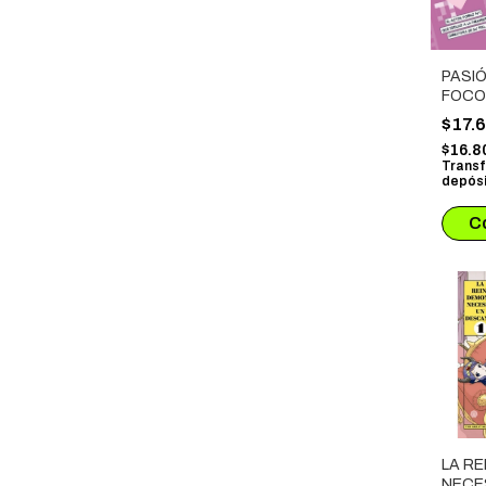
PASI
FOCOS
ESTÁ
$17.
$16.8
Transf
depósi
LA RE
NECE