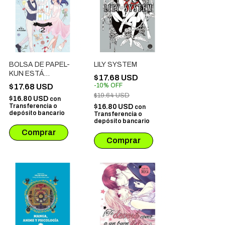
BOLSA DE PAPEL-
LILY SYSTEM
KUN ESTÁ
$17.68 USD
ENAMORADO # 02
-
10
%
OFF
$17.68 USD
$19.64 USD
$16.80 USD
con
Transferencia o
$16.80 USD
con
depósito bancario
Transferencia o
depósito bancario