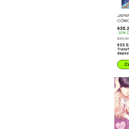
JAPA
CÓMO
POP 
$35.
CONQ
-
10
%
O
OCCI
$39.1
$33.5
Transf
depósi