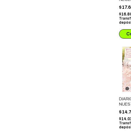
DESC
$17.
$16.8
Transf
depósi
DIARI
NUES
ENTR
$14.
KAMA
$14.0
Transf
depósi