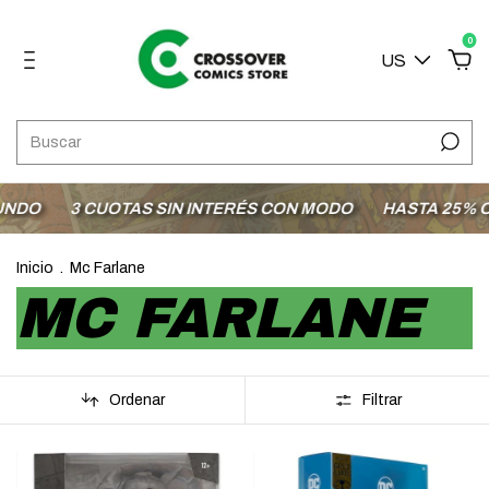
0
US
NDO
3 CUOTAS SIN INTERÉS CON MODO
HASTA 25% OFF
Inicio
.
Mc Farlane
MC FARLANE
Ordenar
Filtrar