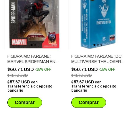
FIGURA MC FARLANE:
FIGURA MC FARLANE: DC
MARVEL SPIDERMAN EN
MULTIVERSE THE JOKER
ESCENA MILES MORALES
FROSTBITE EDITION (18
$60.71 USD
$60.71 USD
-
15
%
OFF
-
15
%
OFF
SPIEDERMAN # 01
CM)
$71.42 USD
$71.42 USD
POSADA A ECALA 1:10
$57.67 USD
$57.67 USD
con
con
Transferencia o depósito
Transferencia o depósito
bancario
bancario