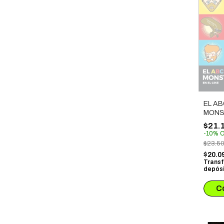
EL AB
MONS
CINE
$21.
-
10
%
O
$23.5
$20.0
Transf
depósi