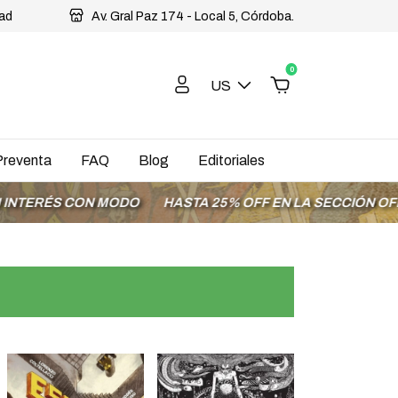
dad
Av. Gral Paz 174 - Local 5, Córdoba.
0
US
Preventa
FAQ
Blog
Editoriales
ON MODO
HASTA 25% OFF EN LA SECCIÓN OFERTAS
ENV