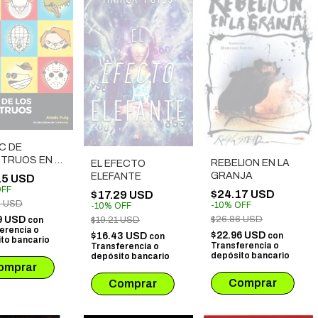
C DE
TRUOS EN EL
REBELION EN LA
EL EFECTO
GRANJA
ELEFANTE
15 USD
FF
$24.17 USD
$17.29 USD
0 USD
-
10
%
OFF
-
10
%
OFF
$26.86 USD
9 USD
$19.21 USD
con
erencia o
$22.96 USD
$16.43 USD
con
con
to bancario
Transferencia o
Transferencia o
depósito bancario
depósito bancario