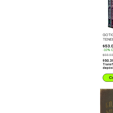
GOTI
TENE
$53.
-
10
%
O
$58.9
$50.3
Transf
depósi