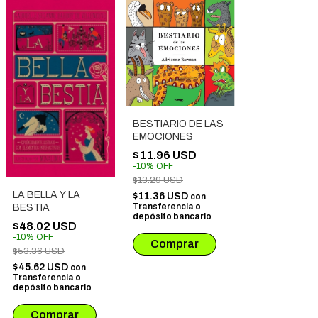
BESTIARIO DE LAS
EMOCIONES
$11.96 USD
-
10
%
OFF
$13.29 USD
LA BELLA Y LA
$11.36 USD
con
Transferencia o
BESTIA
depósito bancario
$48.02 USD
-
10
%
OFF
$53.36 USD
$45.62 USD
con
Transferencia o
depósito bancario