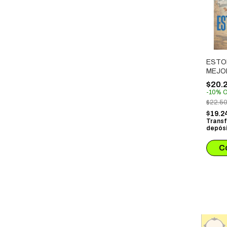
ESTOI
MEJO
$20.
-
10
%
O
$22.5
$19.2
Transf
depósi