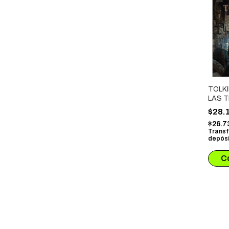
TOLKI
LAS T
$28.
$26.7
Transf
depósi