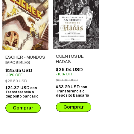
CUENTOS DE
ESCHER - MUNDOS
HADAS
IMPOSIBLES
$35.04 USD
$25.65 USD
-
10
%
OFF
-
10
%
OFF
$38.93 USD
$28.50 USD
$33.29 USD
con
$24.37 USD
con
Transferencia o
Transferencia o
depósito bancario
depósito bancario