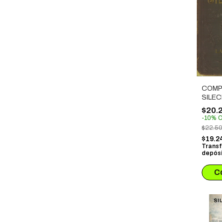
COMP
SILE
$20.
-
10
%
O
$22.5
$19.2
Transf
depósi