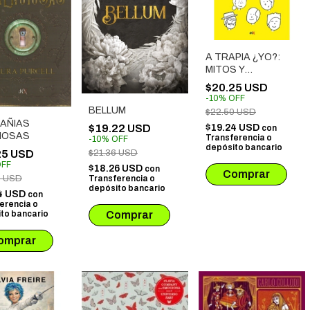
A TRAPIA ¿YO?:
MITOS Y
PREJUICIOS
$20.25 USD
SOBRE LA
-
10
%
OFF
PSICOLOGIA
BELLUM
$22.50 USD
AÑIAS
$19.24 USD
$19.22 USD
con
CIOSAS
Transferencia o
-
10
%
OFF
depósito bancario
25 USD
$21.36 USD
FF
$18.26 USD
con
0 USD
Transferencia o
depósito bancario
4 USD
con
erencia o
to bancario