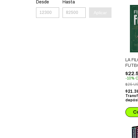
Desde
Hasta
Aplicar
LA FI
FUTB
$22.
-
10
%
O
$25 U
$21.3
Transf
depósi