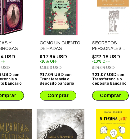
CAS Y
COMO UN CUENTO
SECRETOS
BROSAS
DE HADAS
PERSONALES
¿DECRETOS
04 USD
$17.94 USD
$22.18 USD
PERSONALES?
FF
-
10
%
OFF
-
10
%
OFF
3 USD
$19.93 USD
$24.64 USD
9 USD
$17.04 USD
$21.07 USD
con
con
con
erencia o
Transferencia o
Transferencia o
to bancario
depósito bancario
depósito bancario