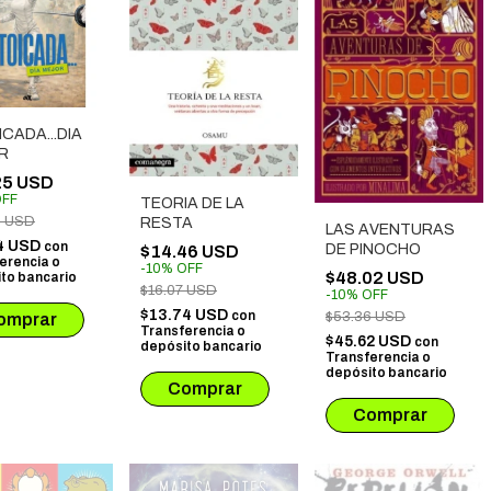
CADA...DIA
R
25 USD
FF
TEORIA DE LA
0 USD
RESTA
LAS AVENTURAS
4 USD
con
DE PINOCHO
$14.46 USD
erencia o
-
10
%
OFF
$48.02 USD
to bancario
$16.07 USD
-
10
%
OFF
$13.74 USD
con
$53.36 USD
Transferencia o
$45.62 USD
con
depósito bancario
Transferencia o
depósito bancario