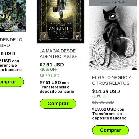
DES DE LO
ABRO
LA MAGIA DESDE
86 USD
ADENTRO: ASI SE
2 USD
con
HIZO ANIMALES
$7.91 USD
erencia o
FANTASTICOS Y
-
10
%
OFF
to bancario
DONDE
$8.79 USD
EL GATO NEGRO Y
ENCONTRARLOS
$7.51 USD
con
OTROS RELATOS
Transferencia o
$14.34 USD
depósito bancario
-
10
%
OFF
$15.93 USD
$13.62 USD
con
Transferencia o
depósito bancario