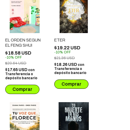
EL ORDEN SEGUN
ETER
EL FENG SHUI
$19.22 USD
-
10
%
OFF
$18.58 USD
-
10
%
OFF
$21.36 USD
$20.64 USD
$18.26 USD
con
Transferencia o
$17.65 USD
con
depósito bancario
Transferencia o
depósito bancario