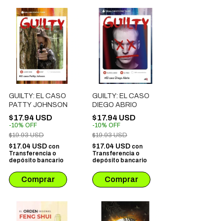
GUILTY: EL CASO
GUILTY: EL CASO
PATTY JOHNSON
DIEGO ABRIO
$17.94 USD
$17.94 USD
-
10
%
OFF
-
10
%
OFF
$19.93 USD
$19.93 USD
$17.04 USD
$17.04 USD
con
con
Transferencia o
Transferencia o
depósito bancario
depósito bancario