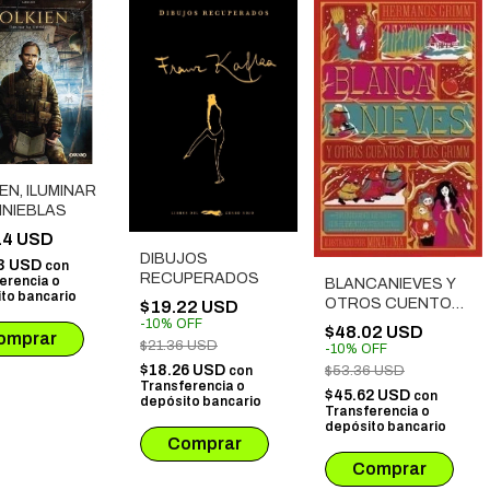
EN, ILUMINAR
INIEBLAS
14 USD
DIBUJOS
3 USD
con
RECUPERADOS
erencia o
BLANCANIEVES Y
to bancario
OTROS CUENTOS
$19.22 USD
DE LOS HERMANOS
-
10
%
OFF
$48.02 USD
GRIMM
$21.36 USD
-
10
%
OFF
$18.26 USD
con
$53.36 USD
Transferencia o
$45.62 USD
con
depósito bancario
Transferencia o
depósito bancario