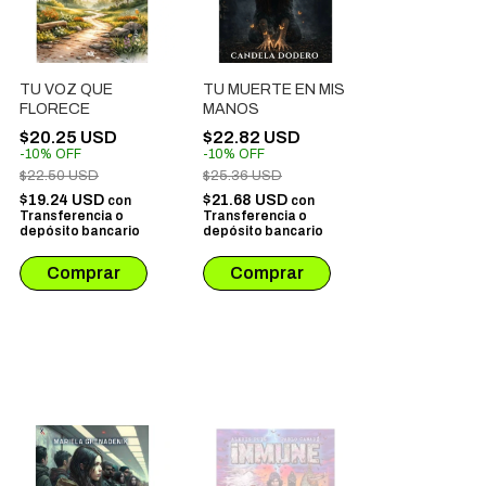
TU VOZ QUE
TU MUERTE EN MIS
FLORECE
MANOS
$20.25 USD
$22.82 USD
-
10
%
OFF
-
10
%
OFF
$22.50 USD
$25.36 USD
$19.24 USD
$21.68 USD
con
con
Transferencia o
Transferencia o
depósito bancario
depósito bancario