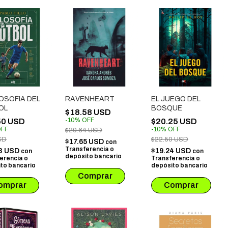
LOSOFIA DEL
RAVENHEART
EL JUEGO DEL
OL
BOSQUE
$18.58 USD
-
10
%
OFF
50 USD
$20.25 USD
FF
-
10
%
OFF
$20.64 USD
SD
$22.50 USD
$17.65 USD
con
Transferencia o
8 USD
$19.24 USD
con
con
depósito bancario
erencia o
Transferencia o
to bancario
depósito bancario