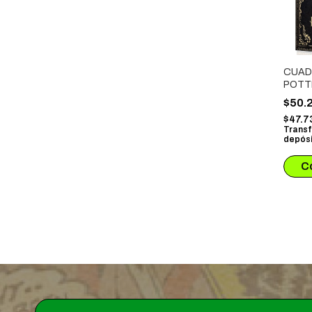
CUAD
POTT
CAND
$50.
CLAV
$47.7
Transf
depósi