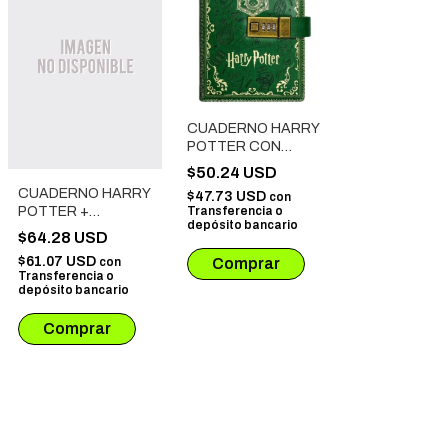
CUADERNO HARRY
POTTER CON
CANDADO CON
$50.24 USD
CLAVE SLYTHERIN
CUADERNO HARRY
$47.73 USD
con
Transferencia o
POTTER +
depósito bancario
BOLIGRAFO +
$64.28 USD
MARCA PAGINAS
$61.07 USD
con
CON FORMA DE
Transferencia o
PLUMA
depósito bancario
GRYFFINDOR