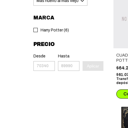
MARCA
Harry Potter (6)
PRECIO
CUAD
Desde
Hasta
POTT
BOLI
Aplicar
$64.
MARC
$61.0
CON 
Transf
PLUM
depósi