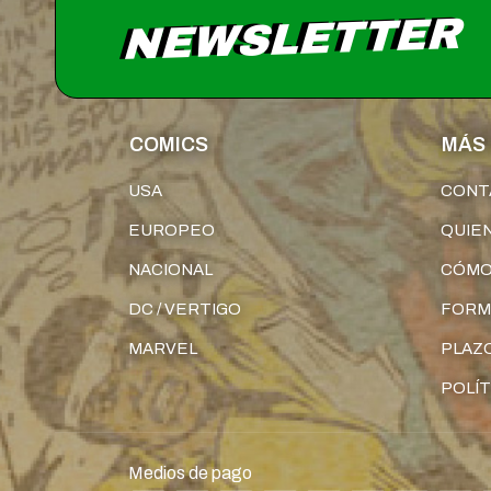
NEWSLETTER
COMICS
MÁS 
USA
CONT
EUROPEO
QUIE
NACIONAL
CÓMO
DC / VERTIGO
FORM
MARVEL
PLAZO
POLÍT
Medios de pago