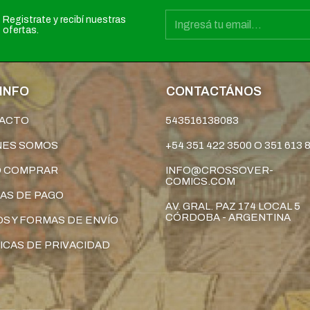
Registrate y recibí nuestras
ofertas.
INFO
CONTACTÁNOS
ACTO
543516138083
NES SOMOS
+54 351 422 3500 O 351 613 
 COMPRAR
INFO@CROSSOVER-
COMICS.COM
AS DE PAGO
AV. GRAL. PAZ 174 LOCAL 5
CÓRDOBA - ARGENTINA
S Y FORMAS DE ENVÍO
ICAS DE PRIVACIDAD