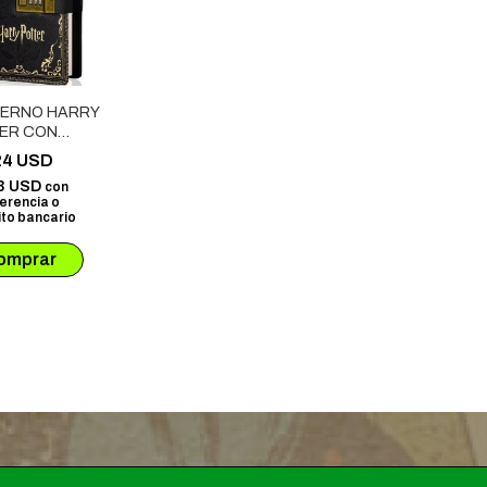
ERNO HARRY
ER CON
ADO CON
24 USD
E HOGWARTS
3 USD
con
erencia o
to bancario