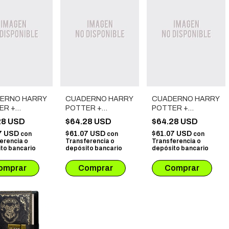
ERNO HARRY
CUADERNO HARRY
CUADERNO HARRY
ER +
POTTER +
POTTER +
GRAFO +
BOLIGRAFO +
BOLIGRAFO +
28 USD
$64.28 USD
$64.28 USD
A PAGINAS
MARCA PAGINAS
MARCA PAGINAS
7 USD
$61.07 USD
$61.07 USD
con
con
con
FORMA DE
CON FORMA DE
CON FORMA DE
erencia o
Transferencia o
Transferencia o
A SLYTHERIN
PLUMA
PLUMA
to bancario
depósito bancario
depósito bancario
RAVENCLAW
HUFFLEPUFF