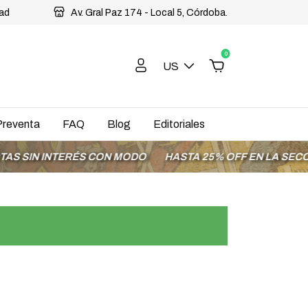
dad
Av. Gral Paz 174 - Local 5, Córdoba.
0
US
Preventa
FAQ
Blog
Editoriales
IN INTERÉS CON MODO
HASTA 25% OFF EN LA SECCIÓN O