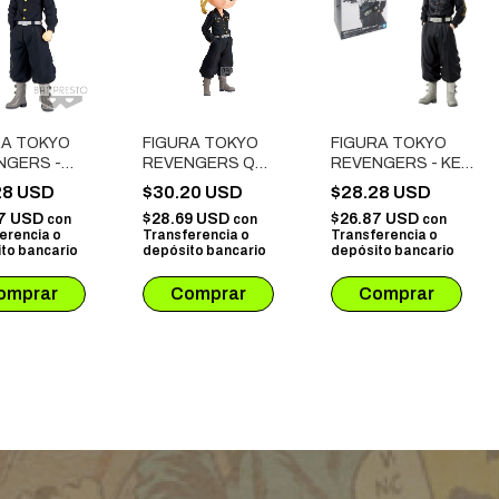
RA TOKYO
FIGURA TOKYO
FIGURA TOKYO
NGERS -
REVENGERS Q
REVENGERS - KEN
UYU
POSKET - KEN
RYUGUJI
28 USD
$30.20 USD
$28.28 USD
UNO
RYUGUJI
77 USD
$28.69 USD
$26.87 USD
con
con
con
erencia o
Transferencia o
Transferencia o
to bancario
depósito bancario
depósito bancario