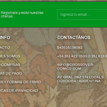
Registrate y recibí nuestras
ofertas.
INFO
CONTACTÁNOS
ACTO
543516138083
NES SOMOS
+54 351 422 3500 O 351 613 
 COMPRAR
INFO@CROSSOVER-
COMICS.COM
AS DE PAGO
AV. GRAL. PAZ 174 LOCAL 5
CÓRDOBA - ARGENTINA
S Y FORMAS DE ENVÍO
ICAS DE PRIVACIDAD