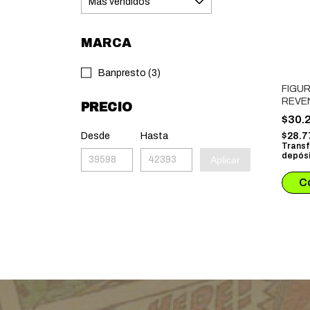
MARCA
Banpresto (3)
FIGU
REVE
PRECIO
CHIF
$30.
MATS
Desde
Hasta
$28.
Transf
depósi
Aplicar