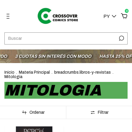
0
PY
O
3 CUOTAS SIN INTERÉS CON MODO
HASTA 25% OFF 
Inicio
.
Materia Principal
.
breadcrumbs.libros-y-revistas
.
Mitologia
MITOLOGIA
Ordenar
Filtrar