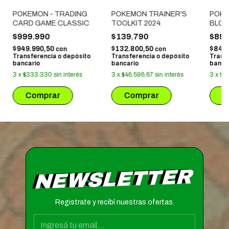
POKEMON - TRADING
POKEMON TRAINER'S
POK
CARD GAME CLASSIC
TOOLKIT 2024
BLO
URSA
$999.990
$139.790
$89.
$949.990,50
$132.800,50
$84.
con
con
Transferencia o depósito
Transferencia o depósito
Trans
bancario
bancario
banca
3
x
$333.330
sin interés
3
x
$46.596,67
sin interés
3
x
$2
NEWSLETTER
Registrate y recibí nuestras ofertas.