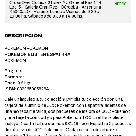
CrossOver Comics Store - Av. General Paz 174
Gratis
Loc. 5 - Galería Gran Rex - Córdoba - Argentina
X5000JLO - Horario: Lunes a Viernes de 9:30 a
19:00 hs. Sábados de 9:30 a 14:00 hs.
DESCRIPCIÓN
POKEMON POKEMON
POKEMON BLISTER ESPATHRA
POKEMON
Páginas:
Formato:
Peso:
0.2 kgs.
ISBN:
0820650858284
Dale un impulso a tu colección! ¡Amplía tu colección con una
tarjeta de aluminio de JCC Pokémon con Espathra, además de
una moneda metálica, dos paquetes de mejora de JCC Pokémon
y una tarjeta con código para Pokémon TCG Live! Este blister
incluye: 1 carta foil de cosmos 081/182 con Espathra 2 paquetes
de refuerzo de JCC Pokémon - Cada paquete de refuerzo
contiene 10 cartas y 1 energía básica Una moneda Pokémon